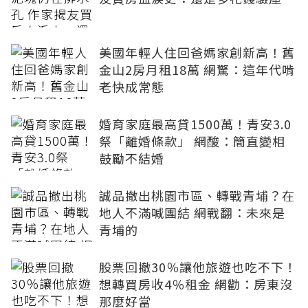
美國年輕人住回爸媽家創新高！舊
金山2房月租18萬 網驚：這年代啃
老快成常態
婚育家庭最高貸1500萬！青安3.0
祭「離婚條款」 網酸：簡直變相
鼓勵不結婚
誠品撤出桃園市區、轉戰青埔？在
地人不滿喊團結 網戰翻：未來是
青埔的
股票回撤30％讓他旅遊也吃不下！
想轉買房收4％租金 網勸：房東沒
那麼好當