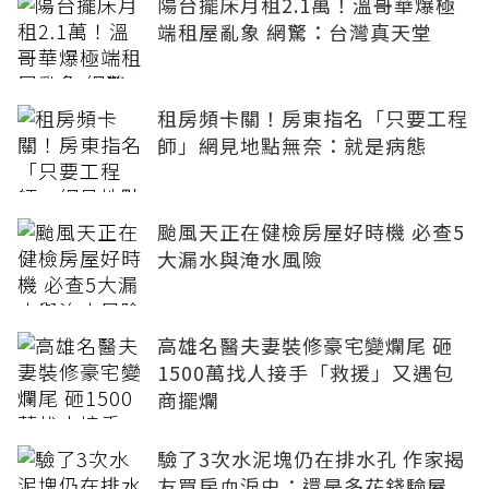
陽台擺床月租2.1萬！溫哥華爆極
端租屋亂象 網驚：台灣真天堂
租房頻卡關！房東指名「只要工程
師」網見地點無奈：就是病態
颱風天正在健檢房屋好時機 必查5
大漏水與淹水風險
高雄名醫夫妻裝修豪宅變爛尾 砸
1500萬找人接手「救援」又遇包
商擺爛
驗了3次水泥塊仍在排水孔 作家揭
友買房血淚史：還是多花錢驗屋