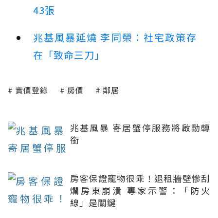
43張
兆基風暴延燒 李同榮：社宅政策存
在「致命三刀」
實價登錄
房價
鄰居
兆基風暴 寄居蟹停服務將啟動轉
銜
房客保證寵物很乖！退租牆壁慘刮
爛房東崩潰 專家示警：「防火
線」是關鍵