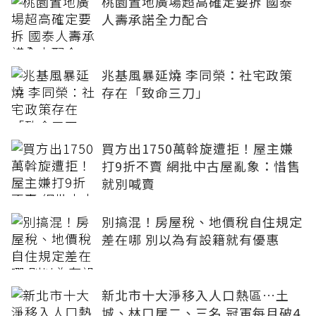
桃園置地廣場超高確定要拆 國泰
人壽承諾全力配合
兆基風暴延燒 李同榮：社宅政策
存在「致命三刀」
買方出1750萬斡旋遭拒！屋主嫌
打9折不賣 網批中古屋亂象：惜售
就別喊賣
別搞混！房屋稅、地價稅自住規定
差在哪 別以為有設籍就有優惠
新北市十大淨移入人口熱區…土
城、林口居二、三名 冠軍每月破4