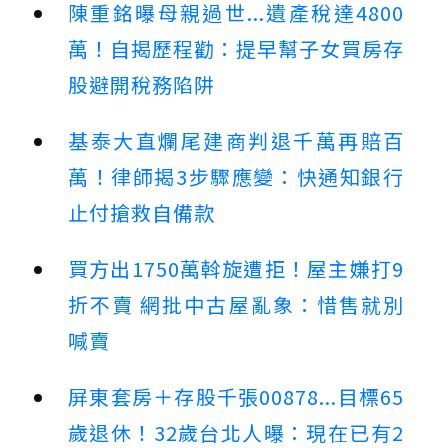
陳重銘曝母親過世...遺產稅達4800
萬！自揭歷程勸：提早幫子女買房存
股避開稅務陷阱
基泰大直爛尾建商判退千萬再賠百
萬！律師揭3步驟應變：快通知銀行
止付搶救自備款
買方出1750萬斡旋遭拒！屋主嫌打9
折不賣 網批中古屋亂象：惜售就別
喊賣
屏東套房＋存股千張00878...目標65
歲退休！32歲台北人曝：現在已有2