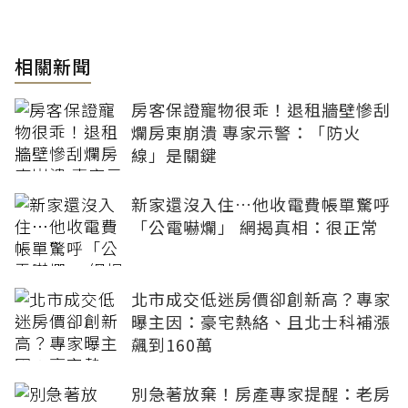
相關新聞
房客保證寵物很乖！退租牆壁慘刮
爛房東崩潰 專家示警：「防火
線」是關鍵
新家還沒入住…他收電費帳單驚呼
「公電嚇爛」 網揭真相：很正常
北市成交低迷房價卻創新高？專家
曝主因：豪宅熱絡、且北士科補漲
飆到160萬
別急著放棄！房產專家提醒：老房