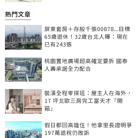
熱門文章
屏東套房＋存股千張00878...目標
65歲退休！32歲台北人曝：現在
已有243張
桃園置地廣場超高確定要拆 國泰
人壽承諾全力配合
裝潢全程零探班：屋主人在海外，
17 坪北歐三房完工當天才「開
箱」
假日都回高雄住！他拿里長證明爭
197萬退稅仍敗訴