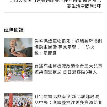
北市大安區自建案遇畸零地住戶陳情 盼合蓋也
憂生活空間剩5坪
延伸閱讀
房客保證寵物很乖！退租牆壁慘刮
爛房東崩潰 專家示警：「防火
線」是關鍵
台鐵高雄舊機廠改造全台最大兒童
遊樂園受歡迎 首日遊客破3萬人
社宅供需北熱南冷 新北城鄉局喊
話中央：應調整挹注更多資源給北