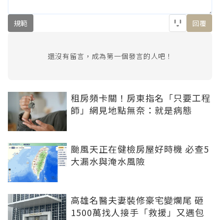
規範
回覆
還沒有留言，成為第一個發言的人吧！
租房頻卡關！房東指名「只要工程
師」網見地點無奈：就是病態
颱風天正在健檢房屋好時機 必查5
大漏水與淹水風險
高雄名醫夫妻裝修豪宅變爛尾 砸
1500萬找人接手「救援」又遇包