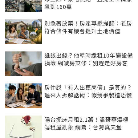
飆到160萬
別急著放棄！房產專家提醒：老房
符合條件有機會提升土地價值
誰該出錢？他準時繳租10年遇設備
損壞 網喊房東修：別趕走好房客
房仲說「有人出更高價」是真的？
過來人拆解話術：假競爭製造恐慌
陽台擺床月租2.1萬！溫哥華爆極
端租屋亂象 網驚：台灣真天堂