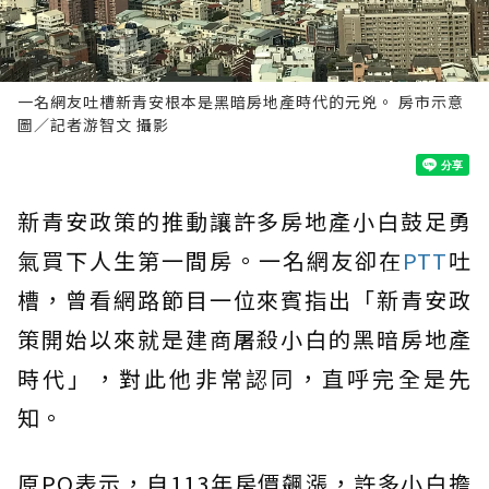
一名網友吐槽新青安根本是黑暗房地產時代的元兇。 房市示意
圖／記者游智文 攝影
新青安政策的推動讓許多房地產小白鼓足勇
氣買下人生第一間房。一名網友卻在
PTT
吐
槽，曾看網路節目一位來賓指出「新青安政
策開始以來就是建商屠殺小白的黑暗房地產
時代」，對此他非常認同，直呼完全是先
知。
原PO表示，自113年房價飆漲，許多小白擔