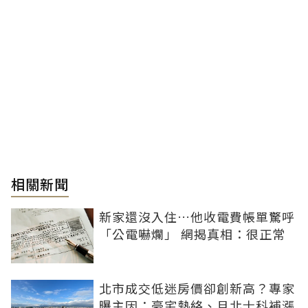
相關新聞
新家還沒入住…他收電費帳單驚呼
「公電嚇爛」 網揭真相：很正常
北市成交低迷房價卻創新高？專家
曝主因：豪宅熱絡、且北士科補漲