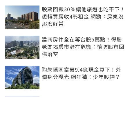
股票回撤30％讓他旅遊也吃不下！
想轉買房收4％租金 網勸：房東沒
那麼好當
建商房仲全在等台股5萬點！得勝
老闆揭房市潛在危機：慎防股市回
檔落空
陶朱隱園富豪9.4億現金買下！外
僑身分曝光 網狂猜：少年股神？
樹林哪值得住、適合投資？網研究
一年排出前三名：北大特區勝出
雙北房價6月全面轉強！信義房價