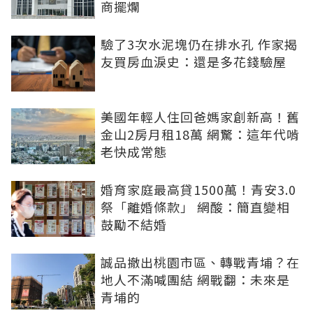
商擺爛
驗了3次水泥塊仍在排水孔 作家揭
友買房血淚史：還是多花錢驗屋
美國年輕人住回爸媽家創新高！舊
金山2房月租18萬 網驚：這年代啃
老快成常態
婚育家庭最高貸1500萬！青安3.0
祭「離婚條款」 網酸：簡直變相
鼓勵不結婚
誠品撤出桃園市區、轉戰青埔？在
地人不滿喊團結 網戰翻：未來是
青埔的