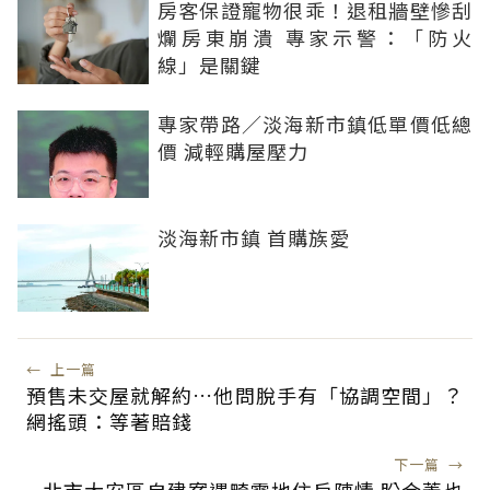
房客保證寵物很乖！退租牆壁慘刮
爛房東崩潰 專家示警：「防火
線」是關鍵
專家帶路／淡海新市鎮低單價低總
價 減輕購屋壓力
淡海新市鎮 首購族愛
←
上一篇
預售未交屋就解約…他問脫手有「協調空間」？
網搖頭：等著賠錢
下一篇
→