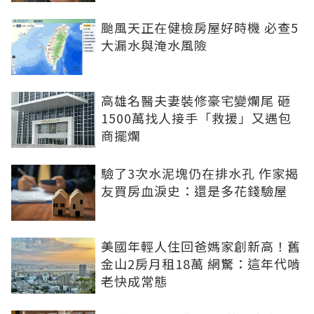
颱風天正在健檢房屋好時機 必查5
大漏水與淹水風險
高雄名醫夫妻裝修豪宅變爛尾 砸
1500萬找人接手「救援」又遇包
商擺爛
驗了3次水泥塊仍在排水孔 作家揭
友買房血淚史：還是多花錢驗屋
美國年輕人住回爸媽家創新高！舊
金山2房月租18萬 網驚：這年代啃
老快成常態