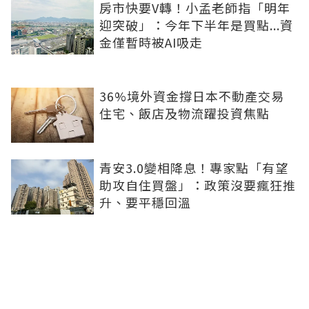
房市快要V轉！小孟老師指「明年
迎突破」：今年下半年是買點...資
金僅暫時被AI吸走
36%境外資金撐日本不動產交易
住宅、飯店及物流躍投資焦點
青安3.0變相降息！專家點「有望
助攻自住買盤」：政策沒要瘋狂推
升、要平穩回溫