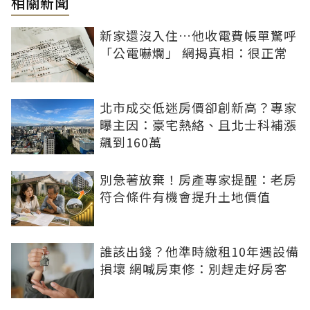
相關新聞
新家還沒入住…他收電費帳單驚呼
「公電嚇爛」 網揭真相：很正常
北市成交低迷房價卻創新高？專家
曝主因：豪宅熱絡、且北士科補漲
飆到160萬
別急著放棄！房產專家提醒：老房
符合條件有機會提升土地價值
誰該出錢？他準時繳租10年遇設備
損壞 網喊房東修：別趕走好房客