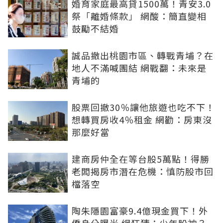
婚育家庭最高貸1500萬！青安3.0
祭「離婚條款」 網酸：簡直變相
鼓勵不結婚
誠品撤出桃園市區、轉戰青埔？在
地人不滿喊團結 網戰翻：未來是
青埔的
股票回撤30％讓他旅遊也吃不下！
想轉買房收4％租金 網勸：房東沒
那麼好當
建商房仲全在等台股5萬點！得勝
老闆揭房市潛在危機：慎防股市回
檔落空
陶朱隱園富豪9.4億現金買下！外