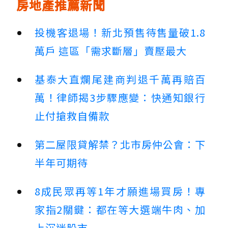
房地產推薦新聞
投機客退場！新北預售待售量破1.8
萬戶 這區「需求斷層」賣壓最大
基泰大直爛尾建商判退千萬再賠百
萬！律師揭3步驟應變：快通知銀行
止付搶救自備款
第二屋限貸解禁？北市房仲公會：下
半年可期待
8成民眾再等1年才願進場買房！專
家指2關鍵：都在等大選端牛肉、加
上沉迷股市