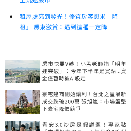
租屋處亮到發光！優質房客想求「降
租」 房東激賞：遇到這種一定降
房市快要V轉！小孟老師指「明年
迎突破」：今年下半年是買點...資
金僅暫時被AI吸走
豪宅建商開始讓利！台北之星最新
成交跌破200萬 張旭嵐：市場盤整
下豪宅降價競爭
青安3.0炒房是假議題！專家點