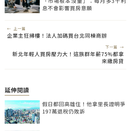
「市場根本沒量」：每月多3千利
息不會影響買房意願
←
上一篇
企業主狂掃樓！法人加碼買台北同棟商辦
下一篇
→
新北年輕人買房壓力大！這族群年薪75%都拿
來繳房貸
延伸閱讀
假日都回高雄住！他拿里長證明爭
197萬退稅仍敗訴