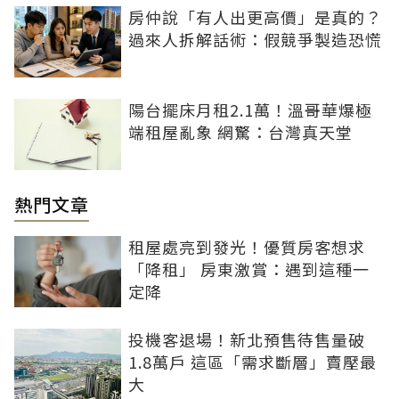
房仲說「有人出更高價」是真的？
過來人拆解話術：假競爭製造恐慌
陽台擺床月租2.1萬！溫哥華爆極
端租屋亂象 網驚：台灣真天堂
熱門文章
租屋處亮到發光！優質房客想求
「降租」 房東激賞：遇到這種一
定降
投機客退場！新北預售待售量破
1.8萬戶 這區「需求斷層」賣壓最
大