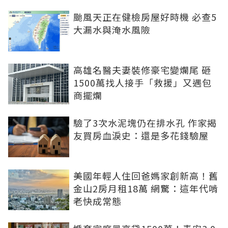
颱風天正在健檢房屋好時機 必查5
大漏水與淹水風險
高雄名醫夫妻裝修豪宅變爛尾 砸
1500萬找人接手「救援」又遇包
商擺爛
驗了3次水泥塊仍在排水孔 作家揭
友買房血淚史：還是多花錢驗屋
美國年輕人住回爸媽家創新高！舊
金山2房月租18萬 網驚：這年代啃
老快成常態