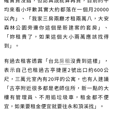
確實貴沒錯，但認真說就算再貴，目前的平
均來看小坪數其實大約都落在一個月20000
以內」、「我家三房兩廳才租兩萬八，大安
森林公園旁邊你這個是新建案的套房」、
「妳租貴了，如果這個大小兩萬應該找得
到」。
有過去租客透露「台北
房租
沒貴到這樣」，
表示自己也租過古亭捷運2號出口約600公
尺，三萬元室內有20坪的公寓，也有人建議
「古亭附近很多都是老師住所，新一點的大
樓有管理員、不用追垃圾車，租金都不便
宜，如果要租金便宜就要往永和頂溪找」。