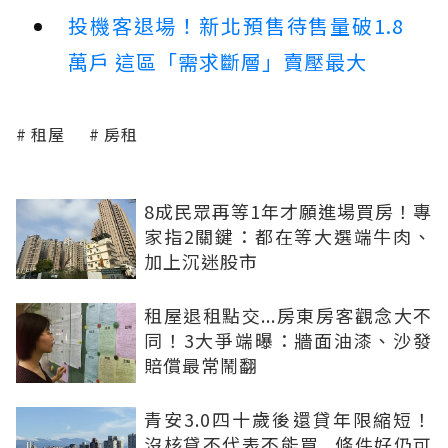
投機客退場！新北預售待售量破1.8
萬戶 這區「需求斷層」賣壓最大
租屋
房租
8成民眾再等1年才願進場買房！專
家指2關鍵：都在等大選端牛肉、
加上沉迷股市
租屋退租點交...房東房客觀念大不
同！3大爭端曝：牆面油漆、沙發
賠償最常鬧翻
青安3.0四十歲後還貸年限縮短！
沒核貸不代表不能買...條件好仍可