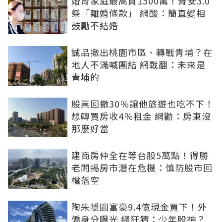
婚育家庭最高貸1500萬！青安3.0
祭「離婚條款」 網酸：簡直變相
鼓勵不結婚
誠品撤出桃園市區、轉戰青埔？在
地人不滿喊團結 網戰翻：未來是
青埔的
股票回撤30％讓他旅遊也吃不下！
想轉買房收4％租金 網勸：房東沒
那麼好當
建商房仲全在等台股5萬點！得勝
老闆揭房市潛在危機：慎防股市回
檔落空
陶朱隱園富豪9.4億現金買下！外
僑身分曝光 網狂猜：少年股神？