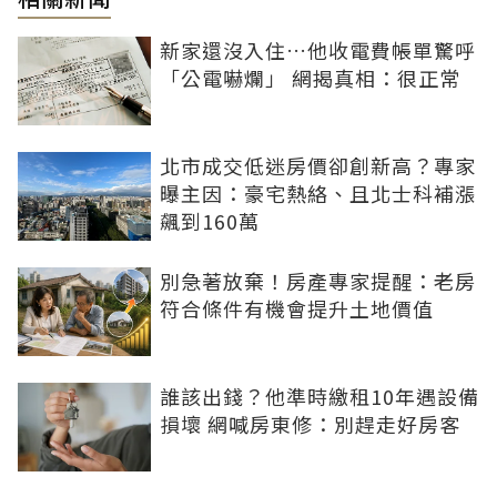
新家還沒入住…他收電費帳單驚呼
「公電嚇爛」 網揭真相：很正常
北市成交低迷房價卻創新高？專家
曝主因：豪宅熱絡、且北士科補漲
飆到160萬
別急著放棄！房產專家提醒：老房
符合條件有機會提升土地價值
誰該出錢？他準時繳租10年遇設備
損壞 網喊房東修：別趕走好房客