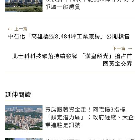
爭取一般房貸
←
上一篇
中石化「高雄橋頭8,484坪工業廠房」公開標售
下一篇
→
北士科科技聚落持續發酵 「漢皇韶光」搶占首
圈黃金交界
延伸閱讀
買房跟著資金走！阿宅揭3指標
「鎖定潛力區」：政府砸錢、大企
業進駐是訊號