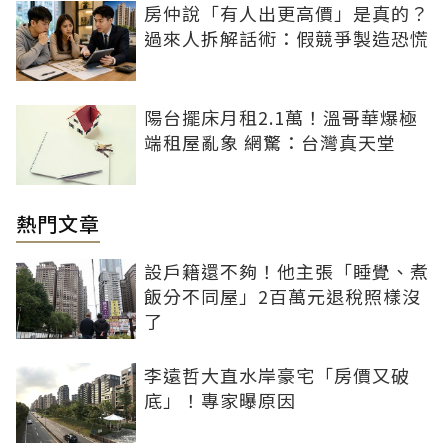
房仲說「有人出更高價」是真的？
過來人拆解話術：假競爭製造恐慌
陽台擺床月租2.1萬！溫哥華爆極
端租屋亂象 網驚：台灣真天堂
熱門文章
設戶籍還不夠！他主張「睡覺、煮
飯分不同屋」2百萬元退稅照樣沒
了
李遠哲大直水岸豪宅「房價又破
底」！專家曝原因