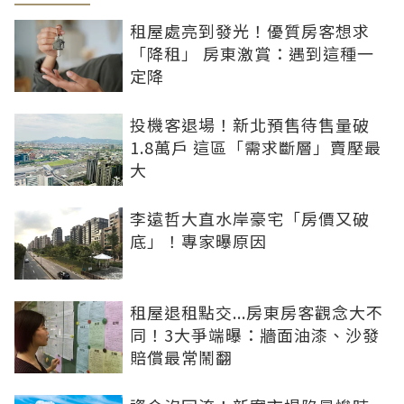
租屋處亮到發光！優質房客想求
「降租」 房東激賞：遇到這種一
定降
投機客退場！新北預售待售量破
1.8萬戶 這區「需求斷層」賣壓最
大
李遠哲大直水岸豪宅「房價又破
底」！專家曝原因
租屋退租點交...房東房客觀念大不
同！3大爭端曝：牆面油漆、沙發
賠償最常鬧翻