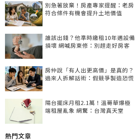
別急著放棄！房產專家提醒：老房
符合條件有機會提升土地價值
誰該出錢？他準時繳租10年遇設備
損壞 網喊房東修：別趕走好房客
房仲說「有人出更高價」是真的？
過來人拆解話術：假競爭製造恐慌
陽台擺床月租2.1萬！溫哥華爆極
端租屋亂象 網驚：台灣真天堂
熱門文章