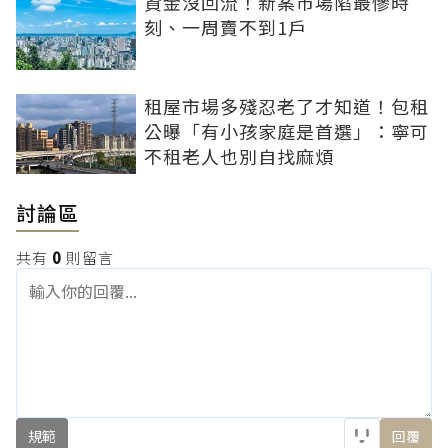
資金沒回流！新案市場陷最慘時
刻、一周賣不到1戶
租屋市場多殘忍老了才知道！包租
公曝「有小孩家庭是首選」：寧可
不租老人也別自找麻煩
討論區
共有
0
則留言
規範
回覆