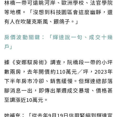
林橋一帶可遠眺河岸、歐洲學校、法官學院
等地標。「沒想到科技園區會這麼幽靜，還
有人在吹薩克斯風、餵鴿子。」
房價波動關鍵：「輝達說一句、成交十幾
戶」
據《安娜馭房術》調查，阮橋段一帶的小坪
數兩房，去年開價約110萬元／坪，2023年
下半年房市冷卻、銷售緩慢。但輝達總部落
腳消息一出，即傳出單週成交暴增、價格甚
至調漲近10萬元。
她補充：「從去年9月19日信用緊縮到輝達宣