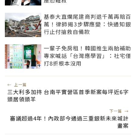
屋恐難救
基泰大直爛尾建商判退千萬再賠百
萬！律師揭3步驟應變：快通知銀
行止付搶救自備款
一輩子免房租！韓國推生兩胎補助
專家喊話「台灣應學習」：社宅僅
打8折根本沒用
←
上一篇
三大利多加持 台南平實營區首季新案每坪近6字
頭居領頭羊
下一篇
→
審議超過4年！內政部今通過三重銀新未來城計
畫案