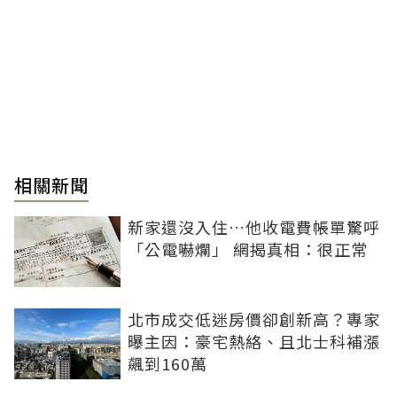
相關新聞
新家還沒入住…他收電費帳單驚呼
「公電嚇爛」 網揭真相：很正常
北市成交低迷房價卻創新高？專家
曝主因：豪宅熱絡、且北士科補漲
飆到160萬