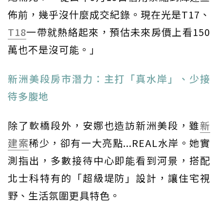
佈前，幾乎沒什麼成交紀錄。現在光是T17、
T18
一帶就熱絡起來，預估未來房價上看150
萬也不是沒可能。」
新洲美段房市潛力：主打「真水岸」、少接
待多腹地
除了軟橋段外，安娜也造訪新洲美段，雖
新
建案
稀少，卻有一大亮點...REAL水岸。她實
測指出，多數接待中心即能看到河景，搭配
北士科特有的「超級堤防」設計，讓住宅視
野、生活氛圍更具特色。