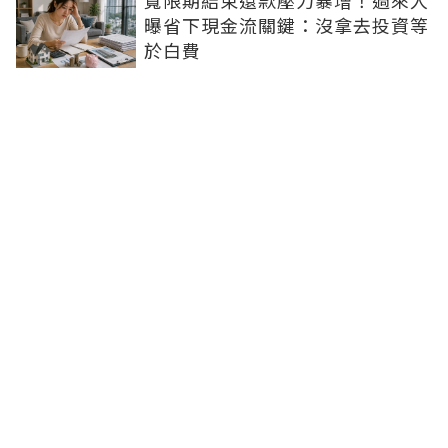
寬限期結束還款壓力暴增！過來人
曝省下現金流關鍵：沒拿去投資等
於白費