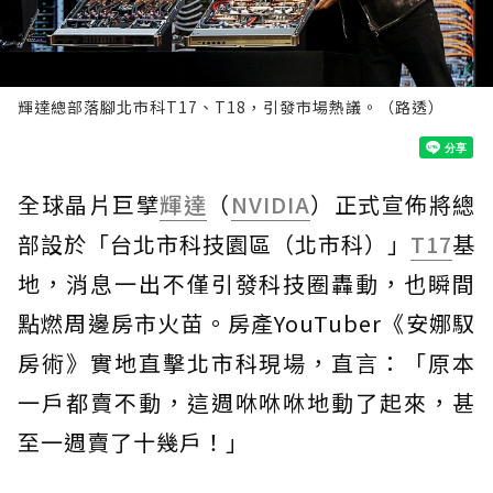
輝達總部落腳北市科T17、T18，引發市場熱議。（路透）
全球晶片巨擘
輝達
（
NVIDIA
）正式宣佈將總
部設於「台北市科技園區（北市科）」
T17
基
地，消息一出不僅引發科技圈轟動，也瞬間
點燃周邊房市火苗。房產YouTuber《安娜馭
房術》實地直擊北市科現場，直言：「原本
一戶都賣不動，這週咻咻咻地動了起來，甚
至一週賣了十幾戶！」