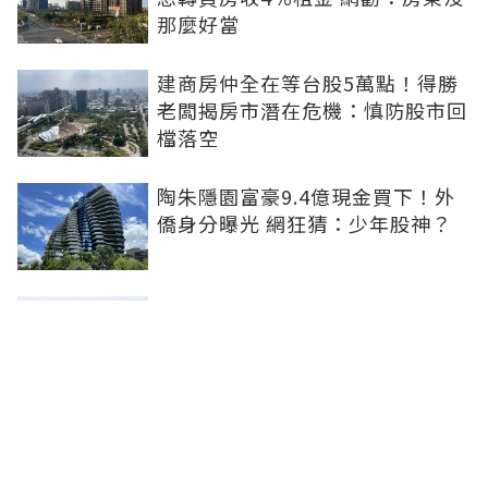
那麼好當
建商房仲全在等台股5萬點！得勝
老闆揭房市潛在危機：慎防股市回
檔落空
陶朱隱園富豪9.4億現金買下！外
僑身分曝光 網狂猜：少年股神？
樹林哪值得住、適合投資？網研究
一年排出前三名：北大特區勝出
雙北房價6月全面轉強！信義房價
指數出爐 台北市年漲逾6％、新北
轉正成長