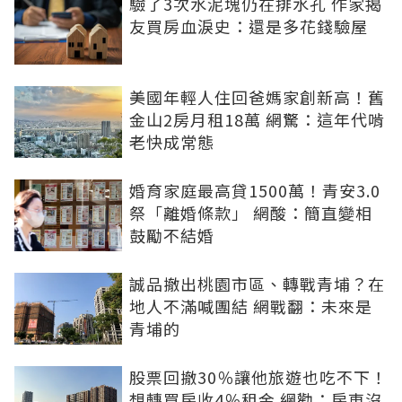
驗了3次水泥塊仍在排水孔 作家揭
友買房血淚史：還是多花錢驗屋
美國年輕人住回爸媽家創新高！舊
金山2房月租18萬 網驚：這年代啃
老快成常態
婚育家庭最高貸1500萬！青安3.0
祭「離婚條款」 網酸：簡直變相
鼓勵不結婚
誠品撤出桃園市區、轉戰青埔？在
地人不滿喊團結 網戰翻：未來是
青埔的
股票回撤30％讓他旅遊也吃不下！
想轉買房收4％租金 網勸：房東沒