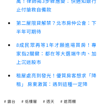
萬！律師揭3步驟應變：快通知銀行
止付搶救自備款
第二屋限貸解禁？北市房仲公會：下
半年可期待
8成民眾再等1年才願進場買房！專
家指2關鍵：都在等大選端牛肉、加
上沉迷股市
租屋處亮到發光！優質房客想求「降
租」 房東激賞：遇到這種一定降
露台
低樓層
透天
遮雨棚