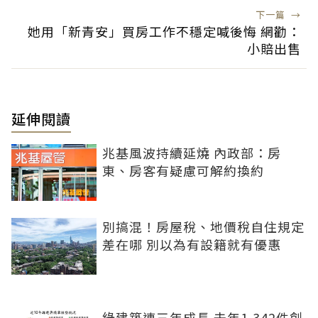
下一篇
→
她用「新青安」買房工作不穩定喊後悔 網勸：
小賠出售
延伸閱讀
兆基風波持續延燒 內政部：房
東、房客有疑慮可解約換約
別搞混！房屋稅、地價稅自住規定
差在哪 別以為有設籍就有優惠
綠建築連三年成長 去年1,342件創