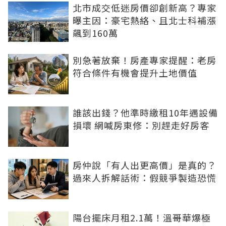
北市成交低迷房價卻創新高？專家
曝主因：豪宅熱絡、且北士科補漲
飆到160萬
別急著放棄！房產專家提醒：老房
符合條件有機會提升土地價值
誰該出錢？他準時繳租10年遇設備
損壞 網喊房東修：別趕走好房客
房仲說「有人出更高價」是真的？
過來人拆解話術：假競爭製造恐慌
陽台擺床月租2.1萬！溫哥華爆極