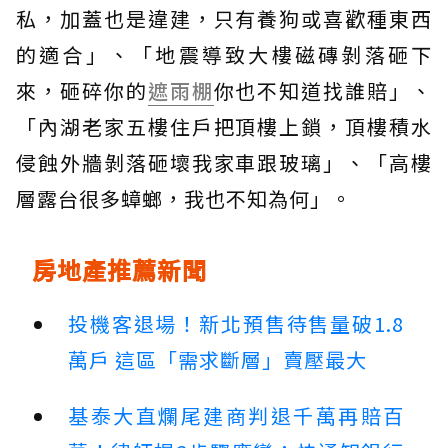
私，加蓋也是違建，只有養狗或喜歡種東西
的適合」、「地震導致大樓磁磚剝落砸下
來，砸碎你的
遮雨棚
你也不知道找誰賠」、
「內湖老家五樓住戶把頂樓上鎖，頂樓積水
侵蝕外牆剝落砸壞我家車跟玻璃」、「高樓
層露台很多蟑螂，我也不知為何」。
房地產推薦新聞
投機客退場！新北預售待售量破1.8
萬戶 這區「需求斷層」賣壓最大
基泰大直爛尾建商判退千萬再賠百