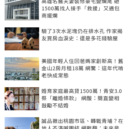
高雄名醫夫妻裝修豪宅變爛尾 砸
1500萬找人接手「救援」又遇包
商擺爛
驗了3次水泥塊仍在排水孔 作家揭
友買房血淚史：還是多花錢驗屋
美國年輕人住回爸媽家創新高！舊
金山2房月租18萬 網驚：這年代啃
老快成常態
婚育家庭最高貸1500萬！青安3.0
祭「離婚條款」 網酸：簡直變相
鼓勵不結婚
誠品撤出桃園市區、轉戰青埔？在
地人不滿喊團結 網戰翻：未來是