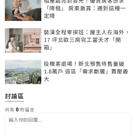
租屋處亮到發光！優質房客想求
「降租」 房東激賞：遇到這種一
定降
裝潢全程零探班：屋主人在海外，
17 坪北歐三房完工當天才「開
箱」
投機客退場！新北預售待售量破
1.8萬戶 這區「需求斷層」賣壓最
大
討論區
共有
0
則留言