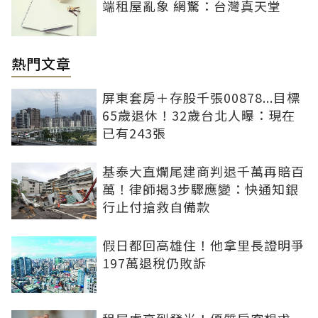
端租屋亂象 網驚：台灣真天堂
熱門文章
屏東套房＋存股千張00878...目標
65歲退休！32歲台北人曝：現在
已有243張
基泰大直爛尾建商判退千萬再賠百
萬！律師揭3步驟應變：快通知銀
行止付搶救自備款
假日都回高雄住！他拿里長證明爭
197萬退稅仍敗訴