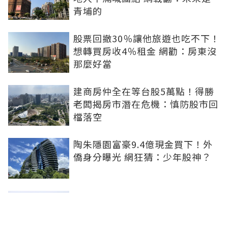
青埔的
股票回撤30％讓他旅遊也吃不下！
想轉買房收4％租金 網勸：房東沒
那麼好當
建商房仲全在等台股5萬點！得勝
老闆揭房市潛在危機：慎防股市回
檔落空
陶朱隱園富豪9.4億現金買下！外
僑身分曝光 網狂猜：少年股神？
樹林哪值得住、適合投資？網研究
一年排出前三名：北大特區勝出