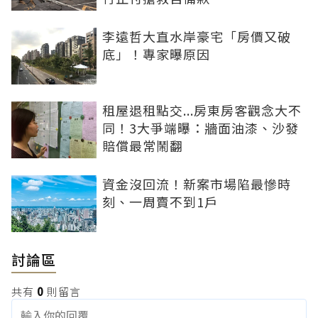
李遠哲大直水岸豪宅「房價又破
底」！專家曝原因
租屋退租點交...房東房客觀念大不
同！3大爭端曝：牆面油漆、沙發
賠償最常鬧翻
資金沒回流！新案市場陷最慘時
刻、一周賣不到1戶
討論區
共有
0
則留言