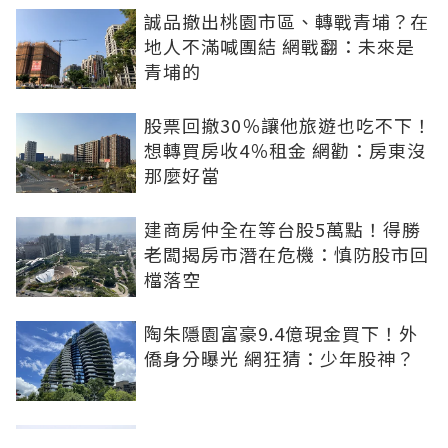
誠品撤出桃園市區、轉戰青埔？在
地人不滿喊團結 網戰翻：未來是
青埔的
股票回撤30％讓他旅遊也吃不下！
想轉買房收4％租金 網勸：房東沒
那麼好當
建商房仲全在等台股5萬點！得勝
老闆揭房市潛在危機：慎防股市回
檔落空
陶朱隱園富豪9.4億現金買下！外
僑身分曝光 網狂猜：少年股神？
樹林哪值得住、適合投資？網研究