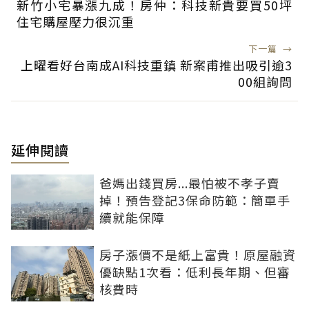
新竹小宅暴漲九成！房仲：科技新貴要買50坪
住宅購屋壓力很沉重
下一篇
→
上曜看好台南成AI科技重鎮 新案甫推出吸引逾3
00組詢問
延伸閱讀
爸媽出錢買房...最怕被不孝子賣
掉！預告登記3保命防範：簡單手
續就能保障
房子漲價不是紙上富貴！原屋融資
優缺點1次看：低利長年期、但審
核費時