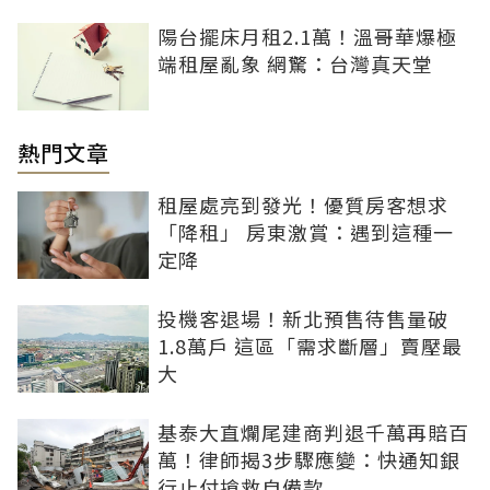
陽台擺床月租2.1萬！溫哥華爆極
端租屋亂象 網驚：台灣真天堂
熱門文章
租屋處亮到發光！優質房客想求
「降租」 房東激賞：遇到這種一
定降
投機客退場！新北預售待售量破
1.8萬戶 這區「需求斷層」賣壓最
大
基泰大直爛尾建商判退千萬再賠百
萬！律師揭3步驟應變：快通知銀
行止付搶救自備款