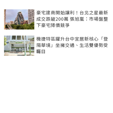
豪宅建商開始讓利！台北之星最新
成交跌破200萬 張旭嵐：市場盤整
下豪宅降價競爭
機捷特區躍升台中宜居新核心「登
陽華境」坐擁交通、生活雙優勢受
矚目