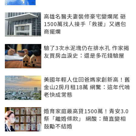
高雄名醫夫妻裝修豪宅變爛尾 砸
1500萬找人接手「救援」又遇包
商擺爛
驗了3次水泥塊仍在排水孔 作家揭
友買房血淚史：還是多花錢驗屋
美國年輕人住回爸媽家創新高！舊
金山2房月租18萬 網驚：這年代啃
老快成常態
婚育家庭最高貸1500萬！青安3.0
祭「離婚條款」 網酸：簡直變相
鼓勵不結婚