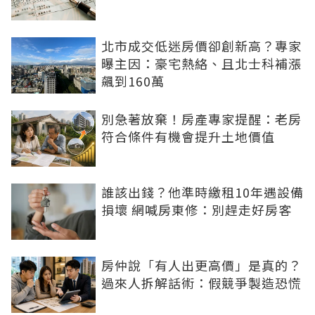
北市成交低迷房價卻創新高？專家
曝主因：豪宅熱絡、且北士科補漲
飆到160萬
別急著放棄！房產專家提醒：老房
符合條件有機會提升土地價值
誰該出錢？他準時繳租10年遇設備
損壞 網喊房東修：別趕走好房客
房仲說「有人出更高價」是真的？
過來人拆解話術：假競爭製造恐慌