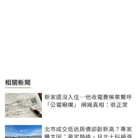
相關新聞
新家還沒入住…他收電費帳單驚呼
「公電嚇爛」 網揭真相：很正常
北市成交低迷房價卻創新高？專家
曝主因：豪宅熱絡、且北士科補漲