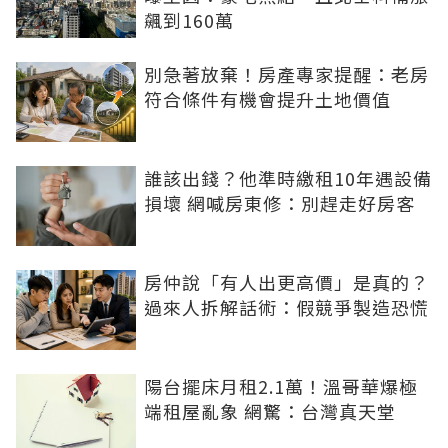
飆到160萬
別急著放棄！房產專家提醒：老房
符合條件有機會提升土地價值
誰該出錢？他準時繳租10年遇設備
損壞 網喊房東修：別趕走好房客
房仲說「有人出更高價」是真的？
過來人拆解話術：假競爭製造恐慌
陽台擺床月租2.1萬！溫哥華爆極
端租屋亂象 網驚：台灣真天堂