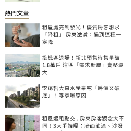
熱門文章
租屋處亮到發光！優質房客想求
「降租」 房東激賞：遇到這種一
定降
投機客退場！新北預售待售量破
1.8萬戶 這區「需求斷層」賣壓最
大
李遠哲大直水岸豪宅「房價又破
底」！專家曝原因
租屋退租點交...房東房客觀念大不
同！3大爭端曝：牆面油漆、沙發