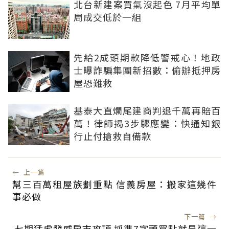
北台新建案買氣沒起色 7月平均單
周成交低於一組
先給2成頭期款降低警戒心！地政
士曝詐騙集團新招數：偷辦抵押房
屋恐難救
基泰大直爛尾建商判退千萬再賠百
萬！律師揭3步驟應變：快通知銀
行止付搶救自備款
←
上一篇
幫三百萬租屋族劃重點 信義房屋：搬家這幾件
事必做
下一篇
→
七期猛虎發威房市攻頂 抓準7字頭買點就是這一