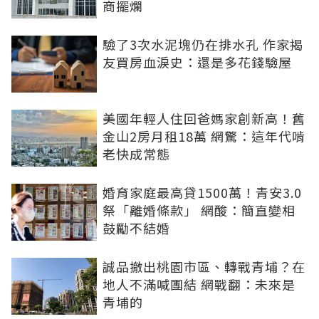
商擺爛
驗了3次水泥塊仍在排水孔 作家揭
友買房血淚史：還是多花錢驗屋
美國年輕人住回爸媽家創新高！舊
金山2房月租18萬 網驚：這年代啃
老快成常態
婚育家庭最高貸1500萬！青安3.0
祭「離婚條款」 網酸：簡直變相
鼓勵不結婚
誠品撤出桃園市區、轉戰青埔？在
地人不滿喊團結 網戰翻：未來是
青埔的