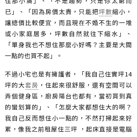
住那小窩」、「不是趨勢，只是你太窮而
已」、「因為房價太貴，只能把
坪數
縮小，
讓總價比較便宜，而且現在不婚不生的一堆
或小家庭居多，坪數自然就往下縮水」、
「單身我也不想住那麼小好嗎？主要是大間
一點的也買不起」。
不過小宅也是有擁護者，「我自己住實坪14
坪的大
套房
，住起來很舒服，還有空間可以
弄個健身區，廚房陽台也都有，當初買到真
的蠻划算的」、「怎麼大家都想住大的啊？
我自己反而想住小一點的，不然打掃起來好
累，像我之前租屋住三坪 ，起床直接是電腦