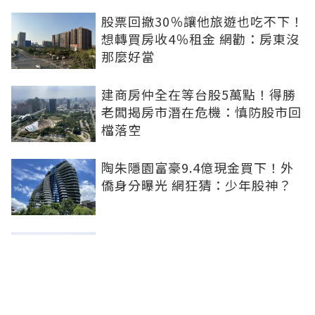
股票回撤30％讓他旅遊也吃不下！
想轉買房收4％租金 網勸：房東沒
那麼好當
建商房仲全在等台股5萬點！得勝
老闆揭房市潛在危機：慎防股市回
檔落空
陶朱隱園富豪9.4億現金買下！外
僑身分曝光 網狂猜：少年股神？
樹林哪值得住、適合投資？網研究
一年排出前三名：北大特區勝出
雙北房價6月全面轉強！信義房價