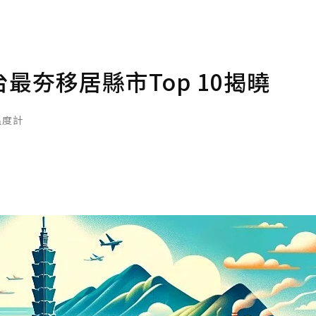
夯移居縣市Top 10揭曉
路溫度計