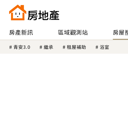
房產新訊
區域觀測站
房屋
青安3.0
繼承
租屋補助
浴室