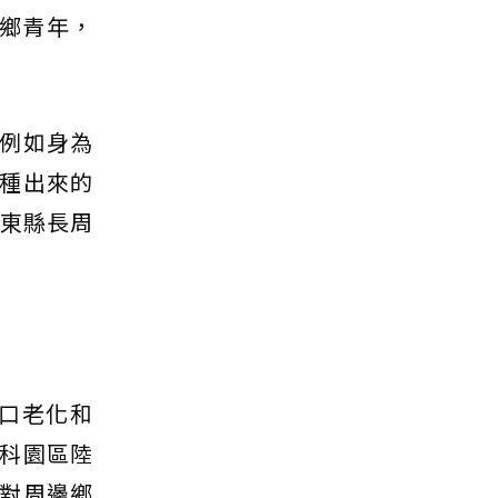
鄉青年，
例如身為
使種出來的
屏東縣長周
人口老化和
科園區陸
對周邊鄉