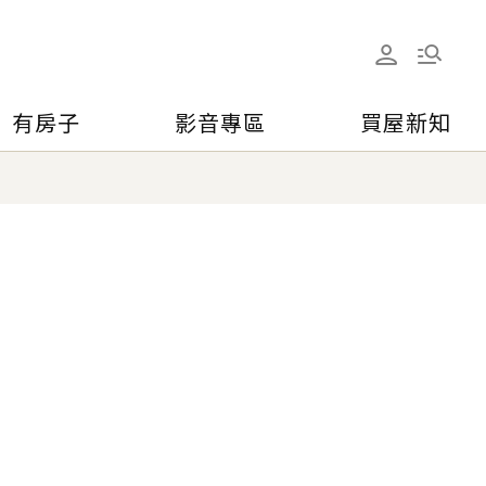
有房子
影音專區
買屋新知