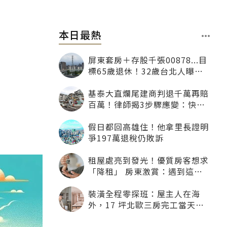
本日最熱
屏東套房＋存股千張00878...目
標65歲退休！32歲台北人曝：
現在已有243張
基泰大直爛尾建商判退千萬再賠
百萬！律師揭3步驟應變：快通
知銀行止付搶救自備款
假日都回高雄住！他拿里長證明
爭197萬退稅仍敗訴
租屋處亮到發光！優質房客想求
「降租」 房東激賞：遇到這種
一定降
裝潢全程零探班：屋主人在海
外，17 坪北歐三房完工當天才
「開箱」