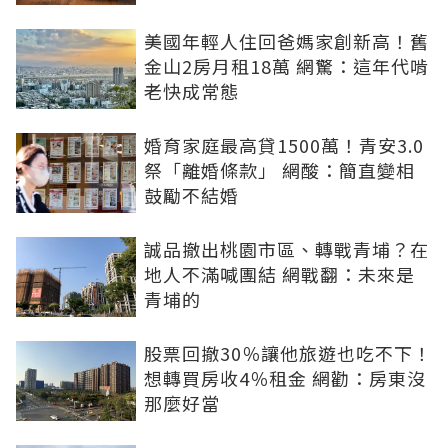
美國年輕人住回爸媽家創新高！舊
金山2房月租18萬 網驚：這年代啃
老快成常態
婚育家庭最高貸1500萬！青安3.0
祭「離婚條款」 網酸：簡直變相
鼓勵不結婚
誠品撤出桃園市區、轉戰青埔？在
地人不滿喊團結 網戰翻：未來是
青埔的
股票回撤30％讓他旅遊也吃不下！
想轉買房收4％租金 網勸：房東沒
那麼好當