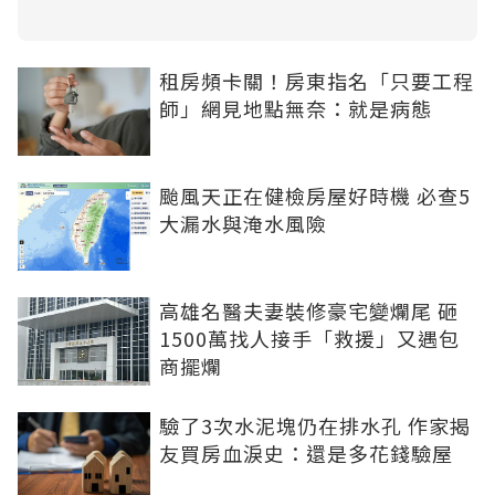
租房頻卡關！房東指名「只要工程
師」網見地點無奈：就是病態
颱風天正在健檢房屋好時機 必查5
大漏水與淹水風險
高雄名醫夫妻裝修豪宅變爛尾 砸
1500萬找人接手「救援」又遇包
商擺爛
驗了3次水泥塊仍在排水孔 作家揭
友買房血淚史：還是多花錢驗屋