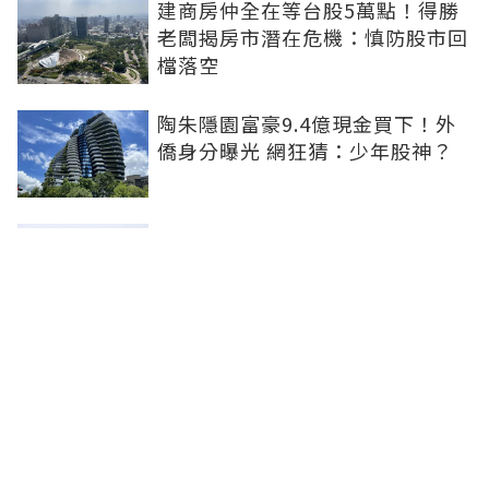
建商房仲全在等台股5萬點！得勝
老闆揭房市潛在危機：慎防股市回
檔落空
陶朱隱園富豪9.4億現金買下！外
僑身分曝光 網狂猜：少年股神？
樹林哪值得住、適合投資？網研究
一年排出前三名：北大特區勝出
雙北房價6月全面轉強！信義房價
指數出爐 台北市年漲逾6％、新北
轉正成長