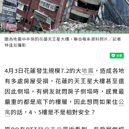
圖為地震中半倒的花蓮天王星大樓。聯合報系資料照片／記者
林佳彣攝影
4月3日花蓮發生規模7.2的大
地震
，造成各地
有多處房屋受損，花蓮的天王星大樓甚至還
因此倒塌，有網友就問房子倒塌時，感覺最
嚴重的都是底下的樓層，因此想問如果住
公
寓
的話，4、5樓是不是相對安全？