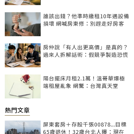
誰該出錢？他準時繳租10年遇設備
損壞 網喊房東修：別趕走好房客
房仲說「有人出更高價」是真的？
過來人拆解話術：假競爭製造恐慌
陽台擺床月租2.1萬！溫哥華爆極
端租屋亂象 網驚：台灣真天堂
熱門文章
屏東套房＋存股千張00878...目標
65歲退休！32歲台北人曝：現在