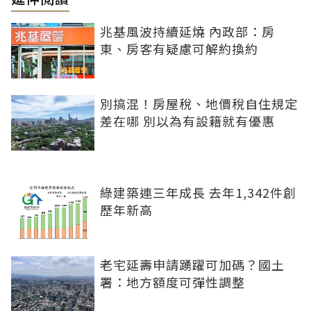
兆基風波持續延燒 內政部：房
東、房客有疑慮可解約換約
別搞混！房屋稅、地價稅自住規定
差在哪 別以為有設籍就有優惠
綠建築連三年成長 去年1,342件創
歷年新高
老宅延壽申請踴躍可加碼？國土
署：地方額度可彈性調整