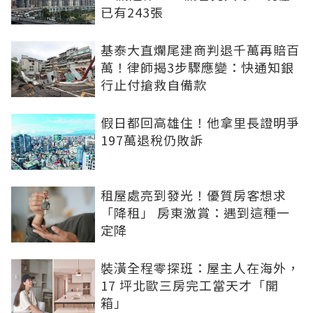
已有243張
基泰大直爛尾建商判退千萬再賠百
萬！律師揭3步驟應變：快通知銀
行止付搶救自備款
假日都回高雄住！他拿里長證明爭
197萬退稅仍敗訴
租屋處亮到發光！優質房客想求
「降租」 房東激賞：遇到這種一
定降
裝潢全程零探班：屋主人在海外，
17 坪北歐三房完工當天才「開
箱」