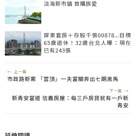
淡海新市鎮 首購族愛
屏東套房＋存股千張00878...目標
65歲退休！32歲台北人曝：現在
已有243張
←
上一篇
市政路新案 「雲頂」一夫當關奔出七期黑馬
下一篇
→
新青安當道 信義房屋：每三戶房貸就有一戶新
青安
延伸閱讀