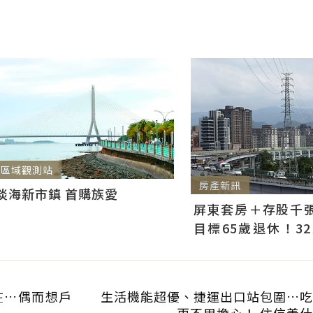
區域觀測站
房產新訊
淡海新市鎮 首購族愛
屏東套房＋存股千張00
目標65歲退休！3
曝：現在已有243張
在…偶而想戶
生活機能超優、捷運出口站包圍…吃
更不用擔心！ 住信義