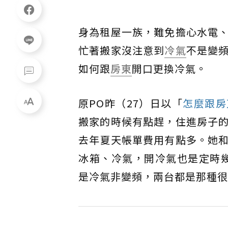
身為租屋一族，難免擔心水電
忙著搬家沒注意到
冷氣
不是變
如何跟
房東
開口更換冷氣。
原PO昨（27）日以「
怎麼跟房
搬家的時候有點趕，住進房子
去年夏天帳單費用有點多。她
冰箱、冷氣，開冷氣也是定時幾
是冷氣非變頻，兩台都是那種很