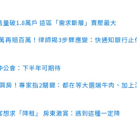
量破1.8萬戶 這區「需求斷層」賣壓最大
萬再賠百萬！律師揭3步驟應變：快通知銀行止
仲公會：下半年可期待
場買房！專家指2關鍵：都在等大選端牛肉、加上
客想求「降租」 房東激賞：遇到這種一定降