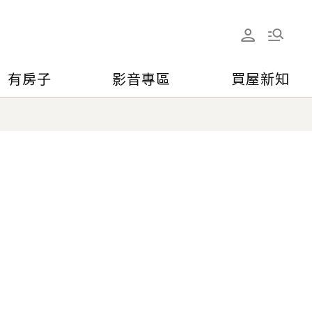
有房子
影音專區
買屋新知