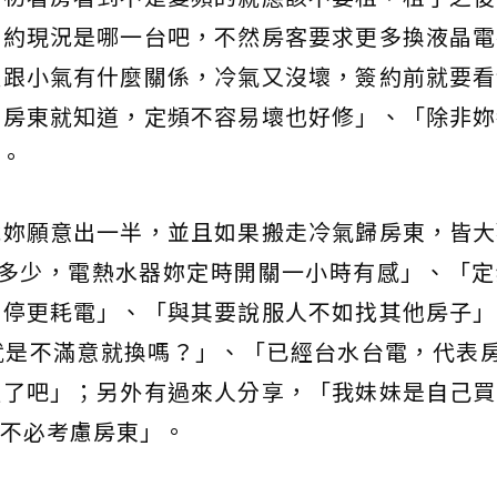
簽約現況是哪一台吧，不然房客要求更多換液晶電
這跟小氣有什麼關係，冷氣又沒壞，簽約前就要看
當房東就知道，定頻不容易壞也好修」、「除非妳
。
說妳願意出一半，並且如果搬走冷氣歸房東，皆大
到多少，電熱水器妳定時開關一小時有感」、「定
停停更耗電」、「與其要說服人不如找其他房子」
就是不滿意就換嗎？」、「已經台水台電，代表房
處了吧」；另外有過來人分享，「我妹妹是自己買
不必考慮房東」。