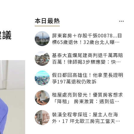
本日最熱
建議
屏東套房＋存股千張00878...目
標65歲退休！32歲台北人曝：
現在已有243張
基泰大直爛尾建商判退千萬再賠
百萬！律師揭3步驟應變：快通
知銀行止付搶救自備款
假日都回高雄住！他拿里長證明
爭197萬退稅仍敗訴
租屋處亮到發光！優質房客想求
「降租」 房東激賞：遇到這種
一定降
裝潢全程零探班：屋主人在海
外，17 坪北歐三房完工當天才
「開箱」