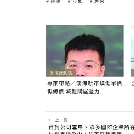
電費
冷氣
房東
區域觀測站
專家帶路／淡海新市鎮低單價
低總價 減輕購屋壓力
←
上一篇
百貨公司雲集、眾多國際企業所
外還靠近象山！信義區超宜居