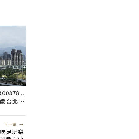
878...
2歲台北人
下一篇
→
喝足玩樂
什麼都方便