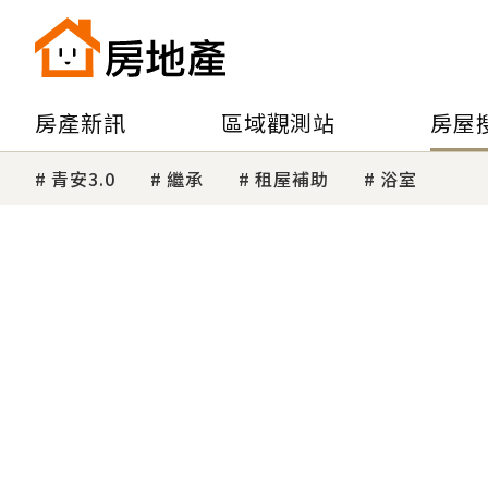
房產新訊
區域觀測站
房屋
青安3.0
繼承
租屋補助
浴室