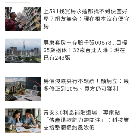
上591找買房永遠都找不到便宜好
屋？網友無奈：現在根本沒有便宜
房
屏東套房＋存股千張00878...目標
65歲退休！32歲台北人曝：現在
已有243張
房價沒跌央行不鬆綁！顏炳立：最
多修正到10%、買方仍可獲利
青安3.0利息補貼退場！專家點
「傳產還款能力需關注」：科技業
支撐整體違約風險低