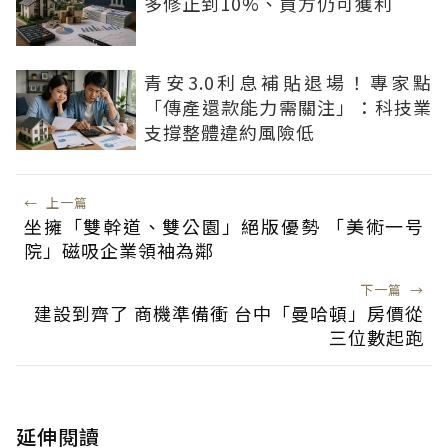
多修正到10%、買方仍可獲利
青安3.0利息補貼退場！專家點
「傳產還款能力需關注」：科技業
支撐整體違約風險低
←
上一篇
坐擁「雙幹道、雙公園」絕版優勢 「美術一号
院」磁吸企業領袖為鄰
下一篇
→
建設到齊了 商機準備衝 台中「曼哈頓」房價從
三位數起跑
延伸閱讀