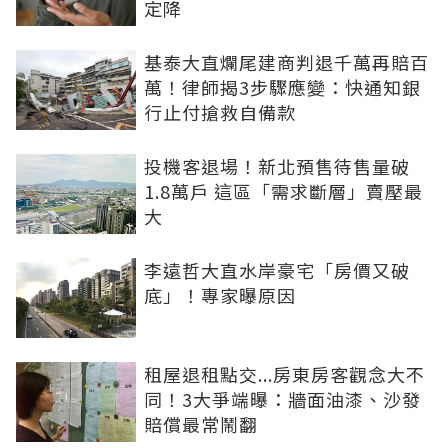
定降
基泰大直爛尾建商判退千萬再賠百
萬！律師揭3步驟應變：快通知銀
行止付搶救自備款
投機客退場！新北預售待售量破
1.8萬戶 這區「需求斷層」賣壓最
大
李遠哲大直水岸豪宅「房價又破
底」！專家曝原因
租屋退租點交...房東房客觀念大不
同！3大爭端曝：牆面油漆、沙發
賠償最常鬧翻