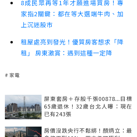
8成民眾再等1年才願進場買房！專
家指2關鍵：都在等大選端牛肉、加
上沉迷股市
租屋處亮到發光！優質房客想求「降
租」 房東激賞：遇到這種一定降
家電
屏東套房＋存股千張00878...目標
65歲退休！32歲台北人曝：現在
已有243張
房價沒跌央行不鬆綁！顏炳立：最