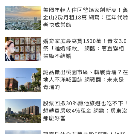
美國年輕人住回爸媽家創新高！舊
金山2房月租18萬 網驚：這年代啃
老快成常態
婚育家庭最高貸1500萬！青安3.0
祭「離婚條款」 網酸：簡直變相
鼓勵不結婚
誠品撤出桃園市區、轉戰青埔？在
地人不滿喊團結 網戰翻：未來是
青埔的
股票回撤30％讓他旅遊也吃不下！
想轉買房收4％租金 網勸：房東沒
那麼好當