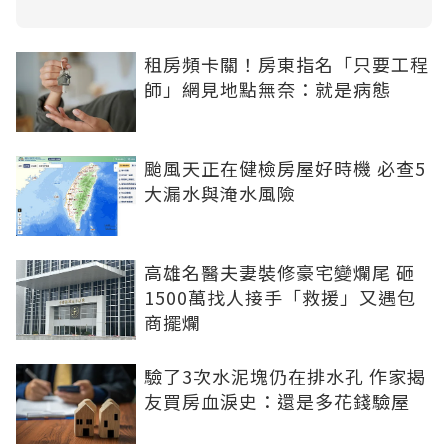
租房頻卡關！房東指名「只要工程
師」網見地點無奈：就是病態
颱風天正在健檢房屋好時機 必查5
大漏水與淹水風險
高雄名醫夫妻裝修豪宅變爛尾 砸
1500萬找人接手「救援」又遇包
商擺爛
驗了3次水泥塊仍在排水孔 作家揭
友買房血淚史：還是多花錢驗屋