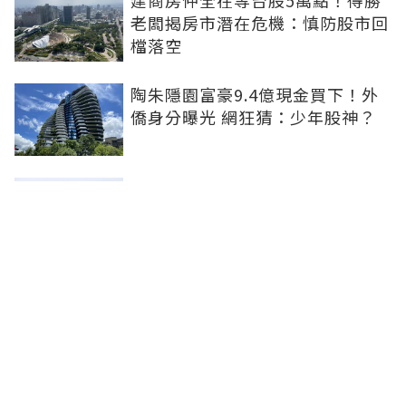
建商房仲全在等台股5萬點！得勝
老闆揭房市潛在危機：慎防股市回
檔落空
陶朱隱園富豪9.4億現金買下！外
僑身分曝光 網狂猜：少年股神？
樹林哪值得住、適合投資？網研究
一年排出前三名：北大特區勝出
雙北房價6月全面轉強！信義房價
指數出爐 台北市年漲逾6％、新北
轉正成長