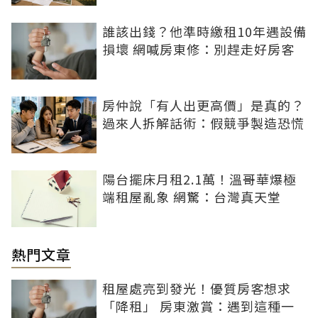
誰該出錢？他準時繳租10年遇設備
損壞 網喊房東修：別趕走好房客
房仲說「有人出更高價」是真的？
過來人拆解話術：假競爭製造恐慌
陽台擺床月租2.1萬！溫哥華爆極
端租屋亂象 網驚：台灣真天堂
熱門文章
租屋處亮到發光！優質房客想求
「降租」 房東激賞：遇到這種一