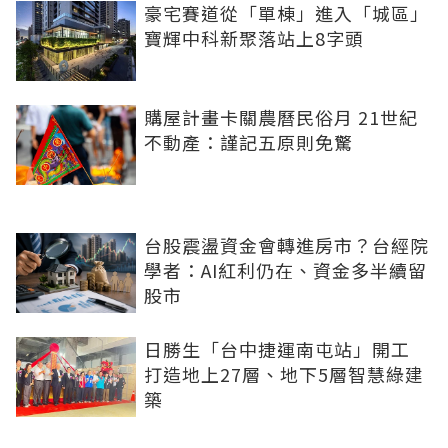
豪宅賽道從「單棟」進入「城區」
寶輝中科新聚落站上8字頭
購屋計畫卡關農曆民俗月 21世紀
不動產：謹記五原則免驚
台股震盪資金會轉進房市？台經院
學者：AI紅利仍在、資金多半續留
股市
日勝生「台中捷運南屯站」開工
打造地上27層、地下5層智慧綠建
築