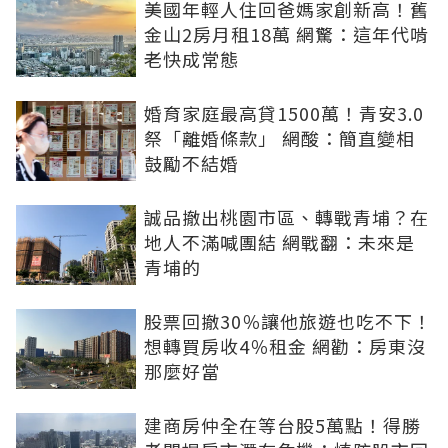
美國年輕人住回爸媽家創新高！舊
金山2房月租18萬 網驚：這年代啃
老快成常態
婚育家庭最高貸1500萬！青安3.0
祭「離婚條款」 網酸：簡直變相
鼓勵不結婚
誠品撤出桃園市區、轉戰青埔？在
地人不滿喊團結 網戰翻：未來是
青埔的
股票回撤30％讓他旅遊也吃不下！
想轉買房收4％租金 網勸：房東沒
那麼好當
建商房仲全在等台股5萬點！得勝