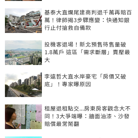
基泰大直爛尾建商判退千萬再賠百
萬！律師揭3步驟應變：快通知銀
行止付搶救自備款
投機客退場！新北預售待售量破
1.8萬戶 這區「需求斷層」賣壓最
大
李遠哲大直水岸豪宅「房價又破
底」！專家曝原因
租屋退租點交...房東房客觀念大不
同！3大爭端曝：牆面油漆、沙發
賠償最常鬧翻