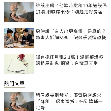
誰該出錢？他準時繳租10年遇設備
損壞 網喊房東修：別趕走好房客
房仲說「有人出更高價」是真的？
過來人拆解話術：假競爭製造恐慌
陽台擺床月租2.1萬！溫哥華爆極
端租屋亂象 網驚：台灣真天堂
熱門文章
租屋處亮到發光！優質房客想求
「降租」 房東激賞：遇到這種一
定降