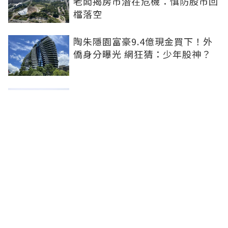
老闆揭房市潛在危機：慎防股市回
檔落空
陶朱隱園富豪9.4億現金買下！外
僑身分曝光 網狂猜：少年股神？
樹林哪值得住、適合投資？網研究
一年排出前三名：北大特區勝出
雙北房價6月全面轉強！信義房價
指數出爐 台北市年漲逾6％、新北
轉正成長
聯合線上公司 著作權所有 ©2025