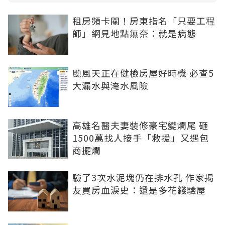
租房頻卡關！房東指名「只要工程
師」網見地點無奈：就是病態
颱風天正在健檢房屋好時機 必查5
大漏水與淹水風險
高雄名醫夫妻裝修豪宅變爛尾 砸
1500萬找人接手「救援」又遇包
商擺爛
驗了3次水泥塊仍在排水孔 作家揭
友買房血淚史：還是多花錢驗屋