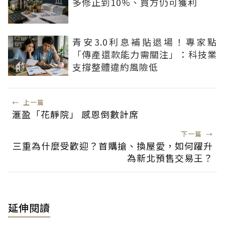
多修正到10%、買方仍可獲利
青安3.0利息補貼退場！專家點
「傳產還款能力需關注」：科技業
支撐整體違約風險低
←
上一篇
滙盈「花靜院」 感恩倒數計席
下一篇
→
三重為什麼受歡迎？首購搶、換屋愛，如何躍升
為新北預售交易王？
延伸閱讀