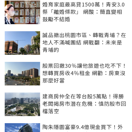
婚育家庭最高貸1500萬！青安3.0
祭「離婚條款」 網酸：簡直變相
鼓勵不結婚
誠品撤出桃園市區、轉戰青埔？在
地人不滿喊團結 網戰翻：未來是
青埔的
股票回撤30％讓他旅遊也吃不下！
想轉買房收4％租金 網勸：房東沒
那麼好當
建商房仲全在等台股5萬點！得勝
老闆揭房市潛在危機：慎防股市回
檔落空
陶朱隱園富豪9.4億現金買下！外