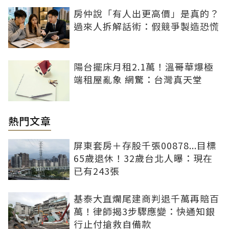
房仲說「有人出更高價」是真的？
過來人拆解話術：假競爭製造恐慌
陽台擺床月租2.1萬！溫哥華爆極
端租屋亂象 網驚：台灣真天堂
熱門文章
屏東套房＋存股千張00878...目標
65歲退休！32歲台北人曝：現在
已有243張
基泰大直爛尾建商判退千萬再賠百
萬！律師揭3步驟應變：快通知銀
行止付搶救自備款