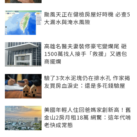
颱風天正在健檢房屋好時機 必查5
大漏水與淹水風險
高雄名醫夫妻裝修豪宅變爛尾 砸
1500萬找人接手「救援」又遇包
商擺爛
驗了3次水泥塊仍在排水孔 作家揭
友買房血淚史：還是多花錢驗屋
美國年輕人住回爸媽家創新高！舊
金山2房月租18萬 網驚：這年代啃
老快成常態