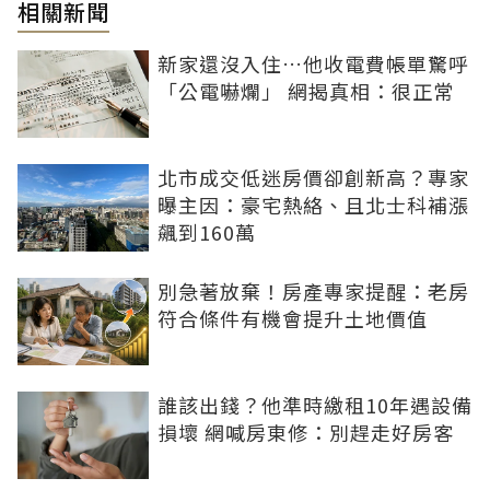
相關新聞
新家還沒入住…他收電費帳單驚呼
「公電嚇爛」 網揭真相：很正常
北市成交低迷房價卻創新高？專家
曝主因：豪宅熱絡、且北士科補漲
飆到160萬
別急著放棄！房產專家提醒：老房
符合條件有機會提升土地價值
誰該出錢？他準時繳租10年遇設備
損壞 網喊房東修：別趕走好房客