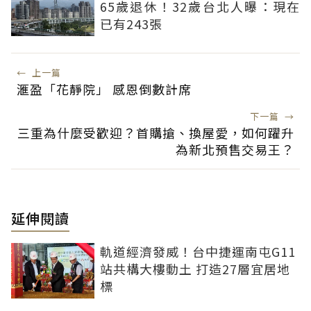
65歲退休！32歲台北人曝：現在
已有243張
←
上一篇
滙盈「花靜院」 感恩倒數計席
下一篇
→
三重為什麼受歡迎？首購搶、換屋愛，如何躍升
為新北預售交易王？
延伸閱讀
軌道經濟發威！台中捷運南屯G11
站共構大樓動土 打造27層宜居地
標