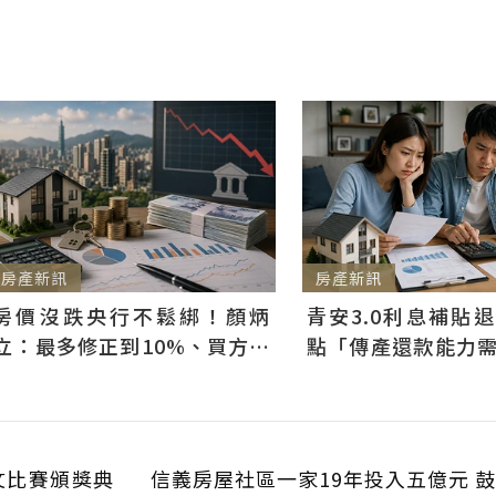
房產新訊
房產新訊
房價沒跌央行不鬆綁！顏炳
青安3.0利息補貼
立：最多修正到10%、買方仍
點「傳產還款能力
可獲利
科技業支撐整體違約
文比賽頒獎典
信義房屋社區一家19年投入五億元 