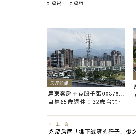
房貸
房租
房產新訊
屏東套房＋存股千張00878...
目標65歲退休！32歲台北人
曝：現在已有243張
←
上一篇
永慶房屋「埋下誠實的種子」徵