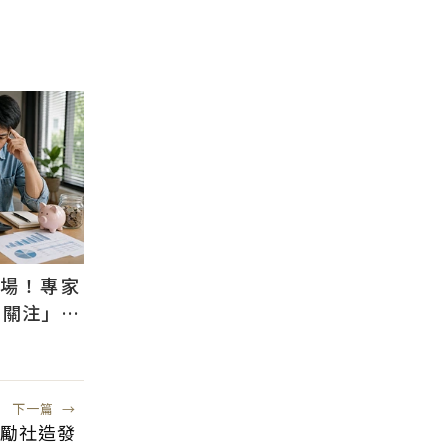
退場！專家
需關注」：
風險低
下一篇
→
鼓勵社造發