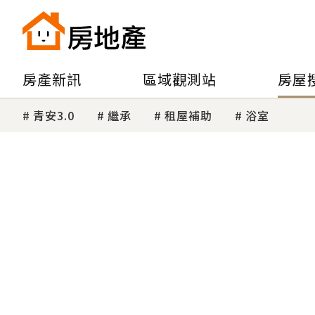
房產新訊
區域觀測站
房屋
青安3.0
繼承
租屋補助
浴室