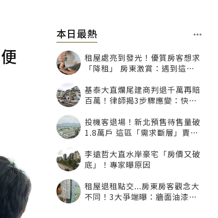
本日最熱
我便
租屋處亮到發光！優質房客想求
「降租」 房東激賞：遇到這種
一定降
基泰大直爛尾建商判退千萬再賠
百萬！律師揭3步驟應變：快通
知銀行止付搶救自備款
投機客退場！新北預售待售量破
1.8萬戶 這區「需求斷層」賣壓
最大
李遠哲大直水岸豪宅「房價又破
底」！專家曝原因
租屋退租點交...房東房客觀念大
不同！3大爭端曝：牆面油漆、
沙發賠償最常鬧翻