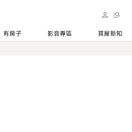
有房子
影音專區
買屋新知