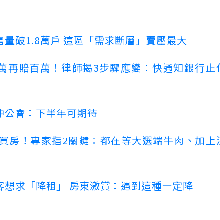
量破1.8萬戶 這區「需求斷層」賣壓最大
萬再賠百萬！律師揭3步驟應變：快通知銀行止
仲公會：下半年可期待
場買房！專家指2關鍵：都在等大選端牛肉、加上
客想求「降租」 房東激賞：遇到這種一定降