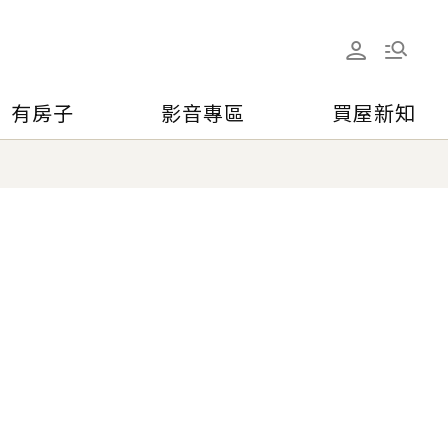
有房子
影音專區
買屋新知