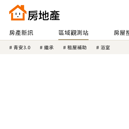
房產新訊
區域觀測站
房屋
青安3.0
繼承
租屋補助
浴室