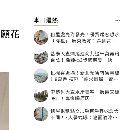
本日最熱
才願花
租屋處亮到發光！優質房客想求
「降租」 房東激賞：遇到這種
一定降
基泰大直爛尾建商判退千萬再賠
百萬！律師揭3步驟應變：快通
知銀行止付搶救自備款
投機客退場！新北預售待售量破
1.8萬戶 這區「需求斷層」賣壓
最大
李遠哲大直水岸豪宅「房價又破
底」！專家曝原因
租屋退租點交...房東房客觀念大
不同！3大爭端曝：牆面油漆、
沙發賠償最常鬧翻