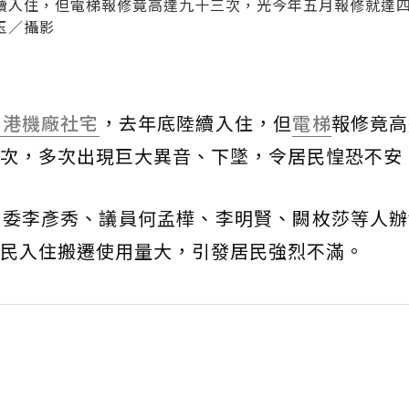
續入住，但電梯報修竟高達九十三次，光今年五月報修就達
玉／攝影
南港機廠
社宅
，去年底陸續入住，但
電梯
報修竟高
次，多次出現巨大異音、下墜，令居民惶恐不安
立委李彥秀、議員何孟樺、李明賢、闕枚莎等人辦
民入住搬遷使用量大，引發居民強烈不滿。