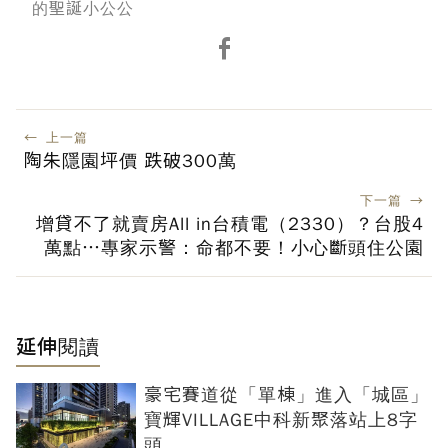
的聖誕小公公
←
上一篇
陶朱隱園坪價 跌破300萬
下一篇
→
增貸不了就賣房All in台積電（2330）？台股4
萬點…專家示警：命都不要！小心斷頭住公園
延伸閱讀
豪宅賽道從「單棟」進入「城區」
寶輝VILLAGE中科新聚落站上8字
頭