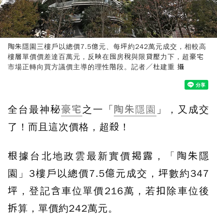
陶朱隱園三樓戶以總價7.5億元、每坪約242萬元成交，相較高
樓層單價價差達百萬元，反映在囤房稅與限貸壓力下，超豪宅
市場正轉向買方議價主導的理性階段。記者／杜建重 攝
全台最神秘
豪宅
之一「
陶朱隱園
」，又成交
了！而且這次價格，超殺！
根據台北地政雲最新實價揭露，「陶朱隱
園」3樓戶以總價7.5億元成交，坪數約347
坪，登記含車位單價216萬，若扣除車位後
拆算，單價約242萬元。