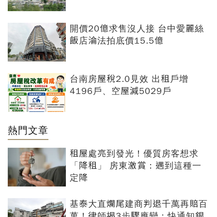
開價20億求售沒人接 台中愛麗絲
飯店淪法拍底價15.5億
台南房屋稅2.0見效 出租戶增
4196戶、空屋減5029戶
熱門文章
租屋處亮到發光！優質房客想求
「降租」 房東激賞：遇到這種一
定降
基泰大直爛尾建商判退千萬再賠百
萬！律師揭3步驟應變：快通知銀