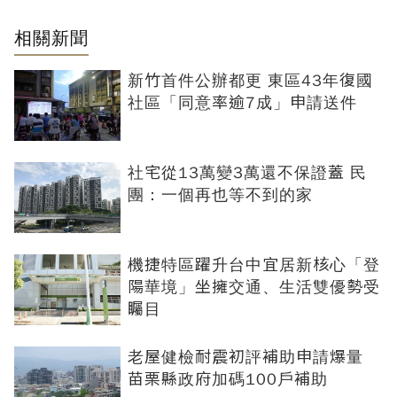
相關新聞
新竹首件公辦都更 東區43年復國
社區「同意率逾7成」申請送件
社宅從13萬變3萬還不保證蓋 民
團：一個再也等不到的家
機捷特區躍升台中宜居新核心「登
陽華境」坐擁交通、生活雙優勢受
矚目
老屋健檢耐震初評補助申請爆量
苗栗縣政府加碼100戶補助