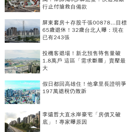
行止付搶救自備款
屏東套房＋存股千張00878...目標
65歲退休！32歲台北人曝：現在
已有243張
投機客退場！新北預售待售量破
1.8萬戶 這區「需求斷層」賣壓最
大
假日都回高雄住！他拿里長證明爭
197萬退稅仍敗訴
李遠哲大直水岸豪宅「房價又破
底」！專家曝原因