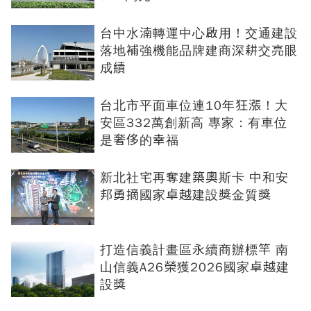
台中水湳轉運中心啟用！交通建設
落地補強機能品牌建商深耕交亮眼
成績
台北市平面車位連10年狂漲！大
安區332萬創新高 專家：有車位
是奢侈的幸福
新北社宅再奪建築奧斯卡 中和安
邦勇摘國家卓越建設獎金質獎
打造信義計畫區永續商辦標竿 南
山信義A26榮獲2026國家卓越建
設獎