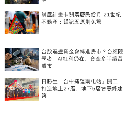
購屋計畫卡關農曆民俗月 21世紀
不動產：謹記五原則免驚
台股震盪資金會轉進房市？台經院
學者：AI紅利仍在、資金多半續留
股市
日勝生「台中捷運南屯站」開工
打造地上27層、地下5層智慧綠建
築