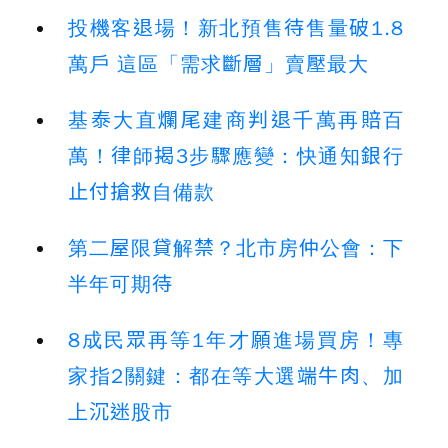
投機客退場！新北預售待售量破1.8
萬戶 這區「需求斷層」賣壓最大
基泰大直爛尾建商判退千萬再賠百
萬！律師揭3步驟應變：快通知銀行
止付搶救自備款
第二屋限貸解禁？北市房仲公會：下
半年可期待
8成民眾再等1年才願進場買房！專
家指2關鍵：都在等大選端牛肉、加
上沉迷股市