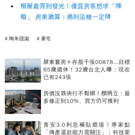
租屋處亮到發光！優質房客想求「降
租」 房東激賞：遇到這種一定降
陶朱隱園
豪宅
屏東套房＋存股千張00878...目標
65歲退休！32歲台北人曝：現在
已有243張
房價沒跌央行不鬆綁！顏炳立：最
多修正到10%、買方仍可獲利
青安3.0利息補貼退場！專家點
「傳產還款能力需關注」：科技業