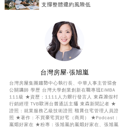
支撐整體違約風險低
台灣房屋-張旭嵐
台灣房屋集團趨勢中心執行長、中華人事主管協會
公關講師 學歷 台灣大學創業創新在職專班EiMBA
111級 ★資歷：1111人力銀行發言人 東森渡假村
行銷經理 TVB歐洲台普通話主播 東森新聞記者 ★
證照：就業服務乙級技術證照 租賃住宅管理人員證
照 ★著作：不買豪宅買好宅（商周） ★Podcast：
嵐姐好家在 ★粉專：張旭嵐的嵐姐好家在、張旭嵐