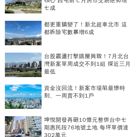
核心 西屯前七月房市交易逆勢增
七成
都更重鎮變了！新北超車北市 這
都拆除宅數暴增6成
台股震盪打擊購屋興致！7月北台
灣新案單周成交不到1組 探近三月
最低
資金沒回流！新案市場陷最慘時
刻、一周賣不到1戶
坤悅開發再砸10億元整併台中七
期惠民段76地號土地 每坪單價達
302萬元