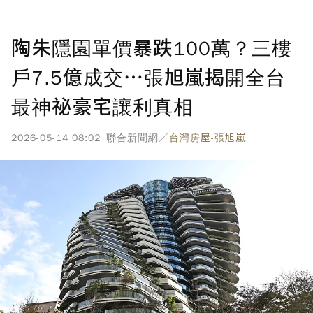
陶朱隱園單價暴跌100萬？三樓
戶7.5億成交…張旭嵐揭開全台
最神祕豪宅讓利真相
2026-05-14 08:02
聯合新聞網／
台灣房屋-張旭嵐