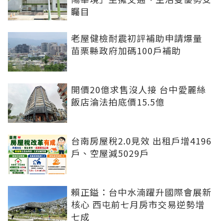
矚目
老屋健檢耐震初評補助申請爆量
苗栗縣政府加碼100戶補助
開價20億求售沒人接 台中愛麗絲
飯店淪法拍底價15.5億
台南房屋稅2.0見效 出租戶增4196
戶、空屋減5029戶
賴正鎰：台中水湳躍升國際會展新
核心 西屯前七月房市交易逆勢增
七成