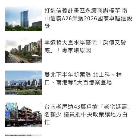
打造信義計畫區永續商辦標竿 南
山信義A26榮獲2026國家卓越建設
獎
李遠哲大直水岸豪宅「房價又破
底」！專家曝原因
雙北下半年新案曝 北士科、林
口、南港等5大百億案登場
台南老屋逾43萬戶搶「老宅延壽」
名額少 議員批中央政策讓地方白
忙