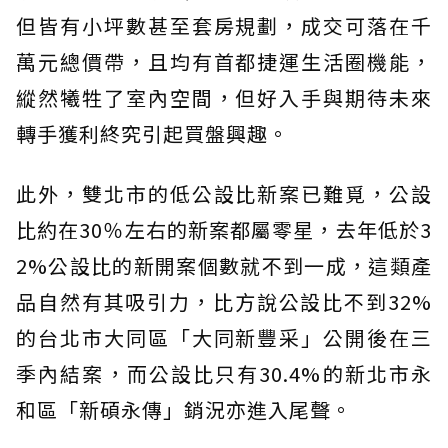
但皆有小坪數甚至套房規劃，成交可落在千
萬元總價帶，且均有首都捷運生活圈機能，
縱然犧牲了室內空間，但好入手與期待未來
轉手獲利終究引起買盤興趣。
此外，雙北市的低公設比新案已難覓，公設
比約在30％左右的新案都屬零星，去年低於3
2%公設比的新開案個數就不到一成，這類產
品自然有其吸引力，比方說公設比不到32%
的台北市大同區「大同新豐采」公開後在三
季內結案，而公設比只有30.4%的新北市永
和區「新碩永傳」銷況亦進入尾聲。