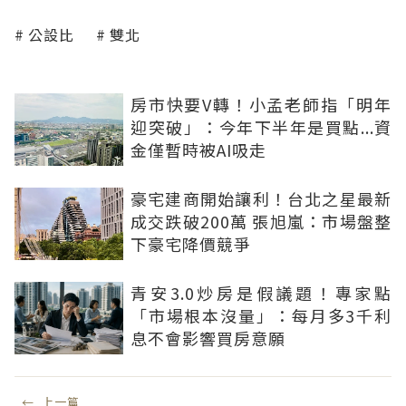
公設比
雙北
房市快要V轉！小孟老師指「明年
迎突破」：今年下半年是買點...資
金僅暫時被AI吸走
豪宅建商開始讓利！台北之星最新
成交跌破200萬 張旭嵐：市場盤整
下豪宅降價競爭
青安3.0炒房是假議題！專家點
「市場根本沒量」：每月多3千利
息不會影響買房意願
←
上一篇