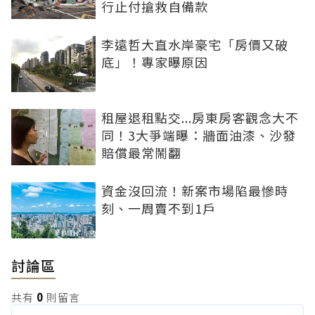
行止付搶救自備款
李遠哲大直水岸豪宅「房價又破
底」！專家曝原因
租屋退租點交...房東房客觀念大不
同！3大爭端曝：牆面油漆、沙發
賠償最常鬧翻
資金沒回流！新案市場陷最慘時
刻、一周賣不到1戶
討論區
共有
0
則留言