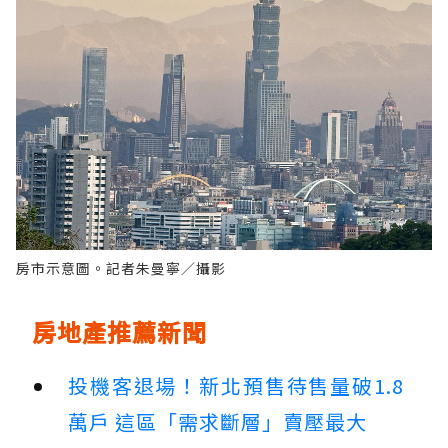
房市示意圖。記者朱曼寧／攝影
房地產推薦新聞
投機客退場！新北預售待售量破1.8
萬戶 這區「需求斷層」賣壓最大