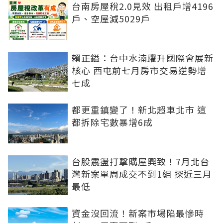
台南房屋稅2.0見效 出租戶增4196
戶、空屋減5029戶
賴正鎰：台中水湳躍升國際會展新
核心 西屯前七月房市交易逆勢增
七成
都更重鎮變了！新北超車北市 這
都拆除宅數暴增6成
台股震盪打擊購屋興致！7月北台
灣新案單周成交不到1組 探近三月
最低
資金沒回流！新案市場陷最慘時