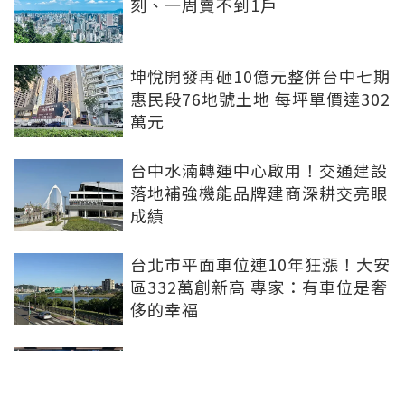
刻、一周賣不到1戶
坤悅開發再砸10億元整併台中七期
惠民段76地號土地 每坪單價達302
萬元
台中水湳轉運中心啟用！交通建設
落地補強機能品牌建商深耕交亮眼
成績
台北市平面車位連10年狂漲！大安
區332萬創新高 專家：有車位是奢
侈的幸福
新北社宅再奪建築奧斯卡 中和安
邦勇摘國家卓越建設獎金質獎