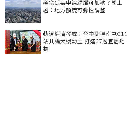
老宅延壽申請踴躍可加碼？國土
署：地方額度可彈性調整
軌道經濟發威！台中捷運南屯G11
站共構大樓動土 打造27層宜居地
標