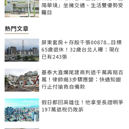
陽華境」坐擁交通、生活雙優勢受
矚目
熱門文章
屏東套房＋存股千張00878...目標
65歲退休！32歲台北人曝：現在
已有243張
基泰大直爛尾建商判退千萬再賠百
萬！律師揭3步驟應變：快通知銀
行止付搶救自備款
假日都回高雄住！他拿里長證明爭
197萬退稅仍敗訴