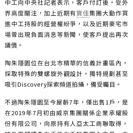
中工向中央社記者表示，客戶付訂後，受外
界高度關注，加上近期有
寶佳
集團大動作買
進中工持股的經營權紛爭，以及近期豪宅市
場曾出現負面消息等新聞，使客戶提出再次
議價。
陶朱隱園位在台北市精華的信義計畫區內，
採取特殊的雙螺旋外觀設計，獨特規劃甚至
吸引Discovery探索頻道拍攝，備受矚目。
不過陶朱隱園至今屋齡7年，僅出售1戶，是
在2019年7月初由威京集團關係企業承耀股
份有限公司，向原持有人亞太工商聯取得，