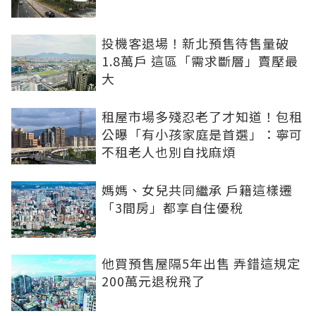
投機客退場！新北預售待售量破
1.8萬戶 這區「需求斷層」賣壓最
大
租屋市場多殘忍老了才知道！包租
公曝「有小孩家庭是首選」：寧可
不租老人也別自找麻煩
媽媽、女兒共同繼承 戶籍這樣遷
「3間房」都享自住優稅
他買預售屋隔5年出售 弄錯這規定
200萬元退稅飛了