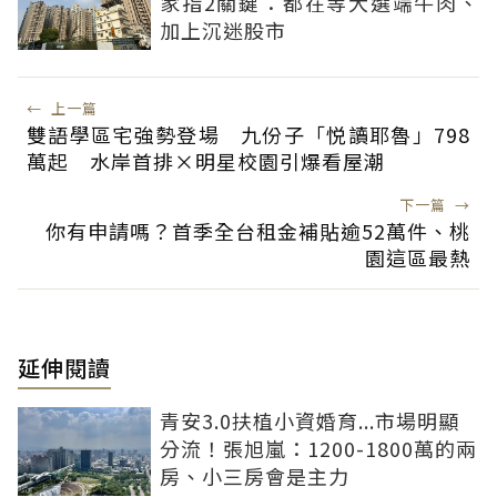
家指2關鍵：都在等大選端牛肉、
加上沉迷股市
←
上一篇
雙語學區宅強勢登場 九份子「悦讀耶魯」798
萬起 水岸首排×明星校園引爆看屋潮
下一篇
→
你有申請嗎？首季全台租金補貼逾52萬件、桃
園這區最熱
延伸閱讀
青安3.0扶植小資婚育...市場明顯
分流！張旭嵐：1200-1800萬的兩
房、小三房會是主力