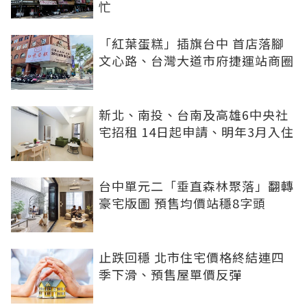
忙
「紅葉蛋糕」插旗台中 首店落腳
文心路、台灣大道市府捷運站商圈
新北、南投、台南及高雄6中央社
宅招租 14日起申請、明年3月入住
台中單元二「垂直森林聚落」翻轉
豪宅版圖 預售均價站穩8字頭
止跌回穩 北市住宅價格終結連四
季下滑、預售屋單價反彈