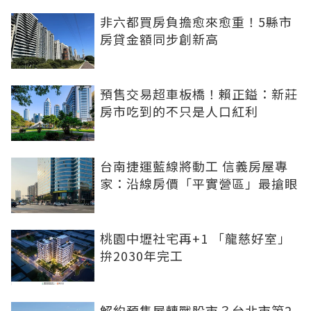
非六都買房負擔愈來愈重！5縣市
房貸金額同步創新高
預售交易超車板橋！賴正鎰：新莊
房市吃到的不只是人口紅利
台南捷運藍線將動工 信義房屋專
家：沿線房價「平實營區」最搶眼
桃園中壢社宅再+1 「龍慈好室」
拚2030年完工
解約預售屋轉戰股市？台北市第2