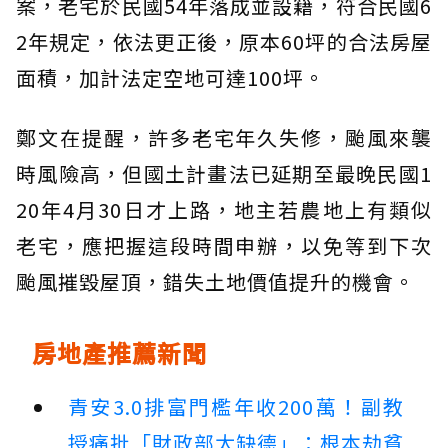
案，老宅於民國54年落成並設籍，符合民國6
2年規定，依法更正後，原本60坪的合法房屋
面積，加計法定空地可達100坪。
鄭文在提醒，許多老宅年久失修，颱風來襲
時風險高，但國土計畫法已延期至最晚民國1
20年4月30日才上路，地主若農地上有類似
老宅，應把握這段時間申辦，以免等到下次
颱風摧毀屋頂，錯失土地價值提升的機會。
房地產推薦新聞
青安3.0排富門檻年收200萬！副教
授痛批「財政部太缺德」：根本劫貧