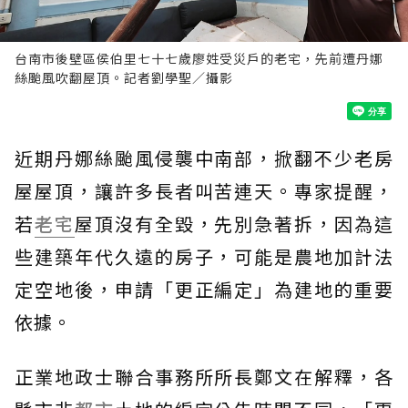
台南市後壁區侯伯里七十七歲廖姓受災戶的老宅，先前遭丹娜
絲颱風吹翻屋頂。記者劉學聖／攝影
近期丹娜絲颱風侵襲中南部，掀翻不少老房
屋屋頂，讓許多長者叫苦連天。專家提醒，
若
老宅
屋頂沒有全毀，先別急著拆，因為這
些建築年代久遠的房子，可能是農地加計法
定空地後，申請「更正編定」為建地的重要
依據。
正業地政士聯合事務所所長鄭文在解釋，各