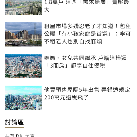
1.8萬戶 這區「需求斷層」賣壓最
大
租屋市場多殘忍老了才知道！包租
公曝「有小孩家庭是首選」：寧可
不租老人也別自找麻煩
媽媽、女兒共同繼承 戶籍這樣遷
「3間房」都享自住優稅
他買預售屋隔5年出售 弄錯這規定
200萬元退稅飛了
討論區
共有
0
則留言