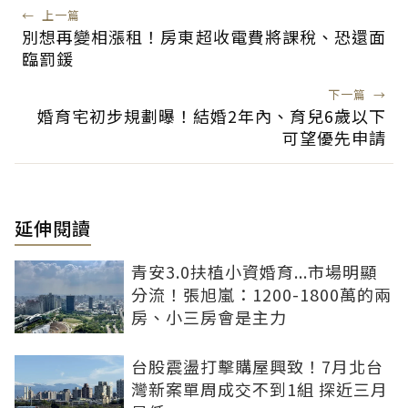
←
上一篇
別想再變相漲租！房東超收電費將課稅、恐還面
臨罰鍰
下一篇
→
婚育宅初步規劃曝！結婚2年內、育兒6歲以下
可望優先申請
延伸閱讀
青安3.0扶植小資婚育...市場明顯
分流！張旭嵐：1200-1800萬的兩
房、小三房會是主力
台股震盪打擊購屋興致！7月北台
灣新案單周成交不到1組 探近三月