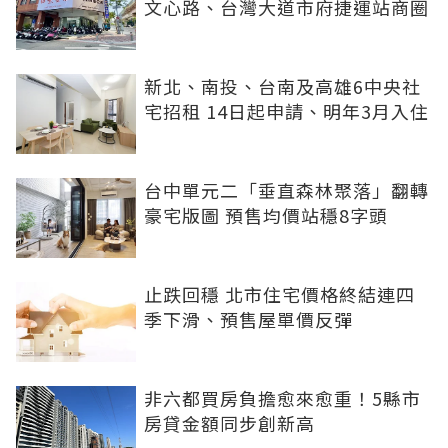
文心路、台灣大道市府捷運站商圈
新北、南投、台南及高雄6中央社
宅招租 14日起申請、明年3月入住
台中單元二「垂直森林聚落」翻轉
豪宅版圖 預售均價站穩8字頭
止跌回穩 北市住宅價格終結連四
季下滑、預售屋單價反彈
非六都買房負擔愈來愈重！5縣市
房貸金額同步創新高