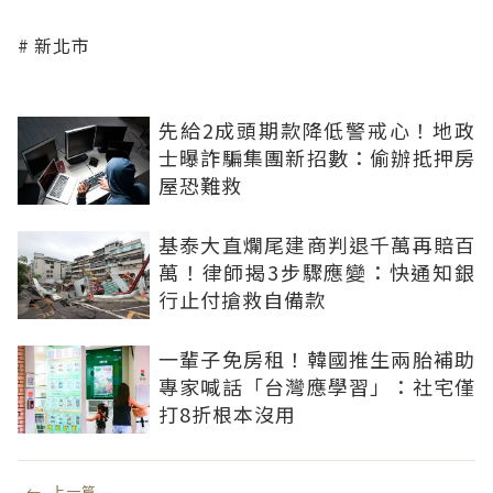
新北市
先給2成頭期款降低警戒心！地政
士曝詐騙集團新招數：偷辦抵押房
屋恐難救
基泰大直爛尾建商判退千萬再賠百
萬！律師揭3步驟應變：快通知銀
行止付搶救自備款
一輩子免房租！韓國推生兩胎補助
專家喊話「台灣應學習」：社宅僅
打8折根本沒用
←
上一篇