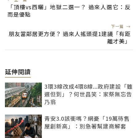
「頂樓vs西曬」地獄二選一？ 過來人選它：反
而是優點
下一篇
→
朋友當鄰居更方便？ 過來人搖頭提1建議「有距
離才美」
延伸閱讀
3環3線改成4環8線...政府建設「雖
遲但到」？何世昌笑：家祭無忘告
乃翁
青安3.0該衝嗎？網憂「19萬待售
屋創新高」：別急著幫建商解套