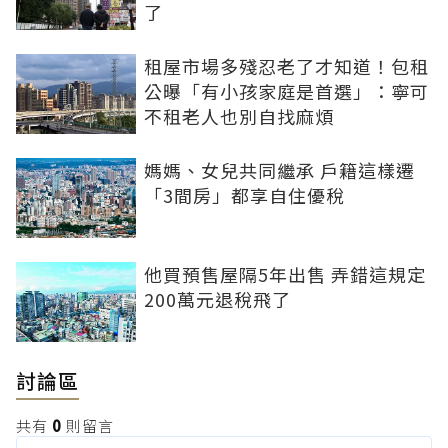
了
租屋市場多殘忍老了才知道！包租
公曝「有小孩家庭是首選」：寧可
不租老人也別自找麻煩
媽媽、女兒共同繼承 戶籍這樣遷
「3間房」都享自住優稅
他買預售屋隔5年出售 弄錯這規定
200萬元退稅飛了
討論區
共有
0
則留言