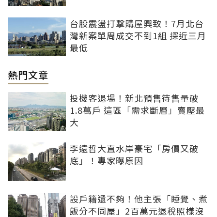
台股震盪打擊購屋興致！7月北台
灣新案單周成交不到1組 探近三月
最低
熱門文章
投機客退場！新北預售待售量破
1.8萬戶 這區「需求斷層」賣壓最
大
李遠哲大直水岸豪宅「房價又破
底」！專家曝原因
設戶籍還不夠！他主張「睡覺、煮
飯分不同屋」2百萬元退稅照樣沒