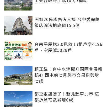
苗栗縣政府加碼100戶補助
開價20億求售沒人接 台中愛麗絲
飯店淪法拍底價15.5億
台南房屋稅2.0見效 出租戶增4196
戶、空屋減5029戶
賴正鎰：台中水湳躍升國際會展新
核心 西屯前七月房市交易逆勢增
七成
都更重鎮變了！新北超車北市 這
都拆除宅數暴增6成