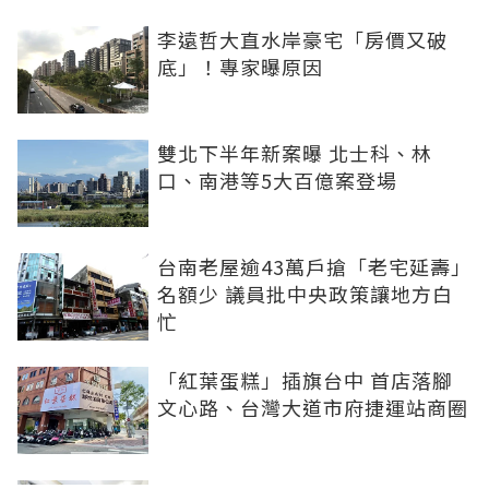
李遠哲大直水岸豪宅「房價又破
底」！專家曝原因
雙北下半年新案曝 北士科、林
口、南港等5大百億案登場
台南老屋逾43萬戶搶「老宅延壽」
名額少 議員批中央政策讓地方白
忙
「紅葉蛋糕」插旗台中 首店落腳
文心路、台灣大道市府捷運站商圈