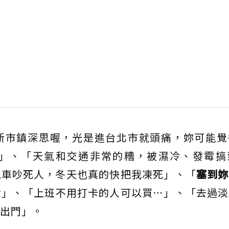
新市鎮深思喔，光是進台北市就頭痛，妳可能覺
」、「天氣和交通非常的糟，被濕冷、發霉搞
飆車吵死人，冬天也真的快把我凍死」、「
塞到妳
潰
」、「上班不用打卡的人可以買⋯」、「去過淡
出門」。