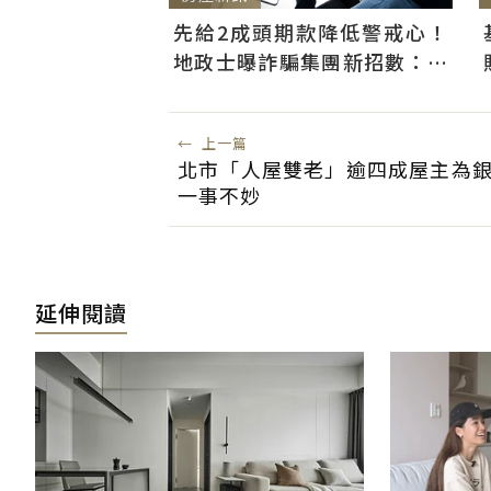
先給2成頭期款降低警戒心！
地政士曝詐騙集團新招數：偷
辦抵押房屋恐難救
←
上一篇
北市「人屋雙老」逾四成屋主為銀
一事不妙
延伸閱讀