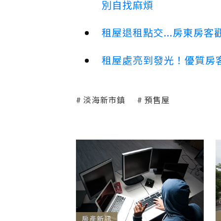
別自找麻煩
租屋退租點交...房東房
租屋處亮到發光！優質房
淡海新市鎮
預售屋
房產新訊