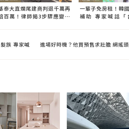
基泰大直爛尾建商判退千萬再
一輩子免房租！韓
賠百萬！律師揭3步驟應變：
補助 專家喊話「
快通知銀行止付搶救自備款
習」：社宅僅打8折
髮族 專家喊
進場好時機？他買預售求壯膽 網搖