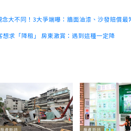
客觀念大不同！3大爭端曝：牆面油漆、沙發賠償最
客想求「降租」 房東激賞：遇到這種一定降
房產新訊
房產新訊