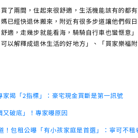
鎮買了兩間，住起來很舒適，生活機能該有的都有
爸媽已經快退休搬來，附近有很多步道讓他們假日
蠻舒適，走幾步就能看海，騎騎自行車也蠻愜意」
也可以解釋成退休生活的好地方」、「買家樂福附
專家揭「2指標」：豪宅現金買斷是第一訊號
價又破底」！專家曝原因
道！包租公曝「有小孩家庭是首選」：寧可不租