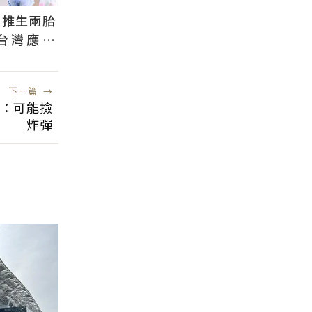
國推生兩胎
台灣應學
根本沒用
下一篇
→
頭：可能撿
炸彈