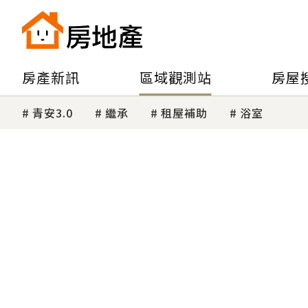
房產新訊
區域觀測站
房屋
青安3.0
繼承
租屋補助
浴室