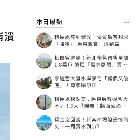
本日最熱
崩潰
租屋處亮到發光！優質房客想求
「降租」 房東激賞：遇到這種
一定降
投機客退場！新北預售待售量破
1.8萬戶 這區「需求斷層」賣壓
最大
李遠哲大直水岸豪宅「房價又破
底」！專家曝原因
租屋退租點交...房東房客觀念大
不同！3大爭端曝：牆面油漆、
沙發賠償最常鬧翻
資金沒回流！新案市場陷最慘時
刻、一周賣不到1戶