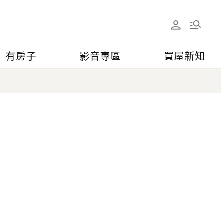
有房子
影音專區
買屋新知