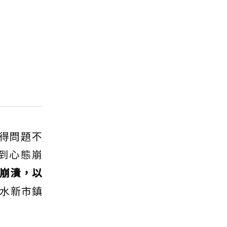
得問題不
到心態崩
崩潰，以
水新市鎮