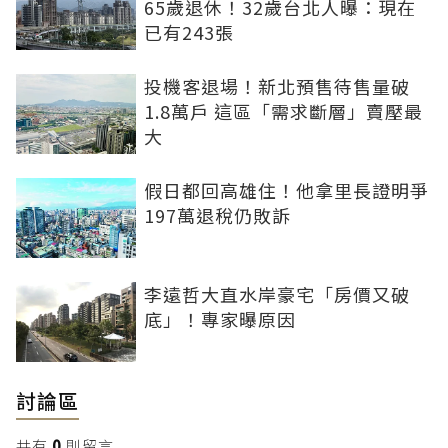
65歲退休！32歲台北人曝：現在
已有243張
投機客退場！新北預售待售量破
1.8萬戶 這區「需求斷層」賣壓最
大
假日都回高雄住！他拿里長證明爭
197萬退稅仍敗訴
李遠哲大直水岸豪宅「房價又破
底」！專家曝原因
討論區
共有
0
則留言