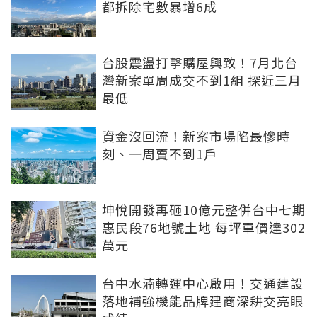
都拆除宅數暴增6成
台股震盪打擊購屋興致！7月北台
灣新案單周成交不到1組 探近三月
最低
資金沒回流！新案市場陷最慘時
刻、一周賣不到1戶
坤悅開發再砸10億元整併台中七期
惠民段76地號土地 每坪單價達302
萬元
台中水湳轉運中心啟用！交通建設
落地補強機能品牌建商深耕交亮眼