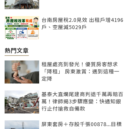
台南房屋稅2.0見效 出租戶增4196
戶、空屋減5029戶
熱門文章
租屋處亮到發光！優質房客想求
「降租」 房東激賞：遇到這種一
定降
基泰大直爛尾建商判退千萬再賠百
萬！律師揭3步驟應變：快通知銀
行止付搶救自備款
屏東套房＋存股千張00878...目標