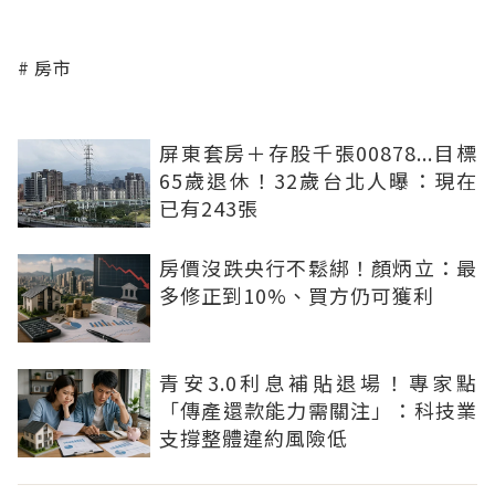
房市
屏東套房＋存股千張00878...目標
65歲退休！32歲台北人曝：現在
已有243張
房價沒跌央行不鬆綁！顏炳立：最
多修正到10%、買方仍可獲利
青安3.0利息補貼退場！專家點
「傳產還款能力需關注」：科技業
支撐整體違約風險低