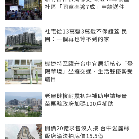
社區「同意率逾7成」申請送件
社宅從13萬變3萬還不保證蓋 民
團：一個再也等不到的家
機捷特區躍升台中宜居新核心「登
陽華境」坐擁交通、生活雙優勢受
矚目
老屋健檢耐震初評補助申請爆量
苗栗縣政府加碼100戶補助
開價20億求售沒人接 台中愛麗絲
飯店淪法拍底價15.5億