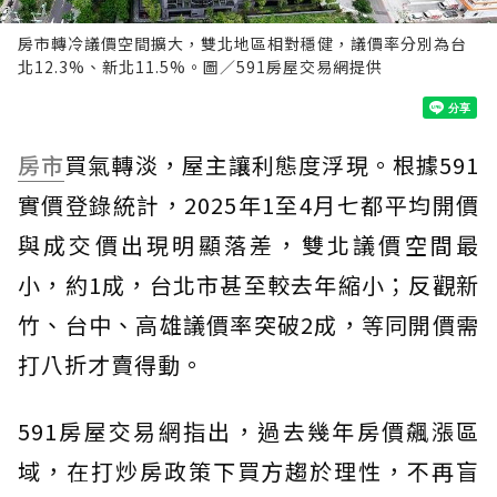
房市轉冷議價空間擴大，雙北地區相對穩健，議價率分別為台
北12.3%、新北11.5%。圖／591房屋交易網提供
房市
買氣轉淡，屋主讓利態度浮現。根據591
實價登錄統計，2025年1至4月七都平均開價
與成交價出現明顯落差，雙北議價空間最
小，約1成，台北市甚至較去年縮小；反觀新
竹、台中、高雄議價率突破2成，等同開價需
打八折才賣得動。
591房屋交易網指出，過去幾年房價飆漲區
域，在打炒房政策下買方趨於理性，不再盲