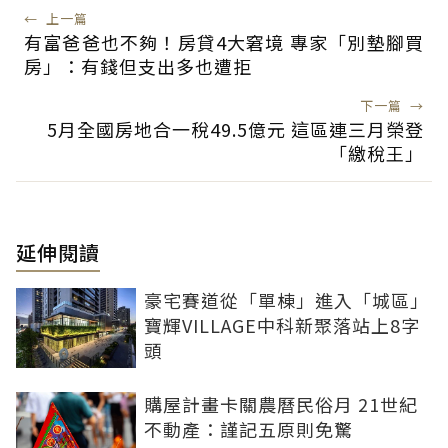
←
上一篇
有富爸爸也不夠！房貸4大窘境 專家「別墊腳買
房」：有錢但支出多也遭拒
下一篇
→
5月全國房地合一稅49.5億元 這區連三月榮登
「繳稅王」
延伸閱讀
豪宅賽道從「單棟」進入「城區」
寶輝VILLAGE中科新聚落站上8字
頭
購屋計畫卡關農曆民俗月 21世紀
不動產：謹記五原則免驚