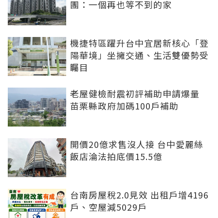
團：一個再也等不到的家
機捷特區躍升台中宜居新核心「登
陽華境」坐擁交通、生活雙優勢受
矚目
老屋健檢耐震初評補助申請爆量
苗栗縣政府加碼100戶補助
開價20億求售沒人接 台中愛麗絲
飯店淪法拍底價15.5億
台南房屋稅2.0見效 出租戶增4196
戶、空屋減5029戶