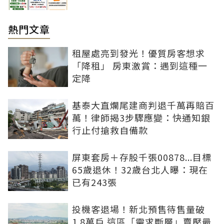
熱門文章
租屋處亮到發光！優質房客想求
「降租」 房東激賞：遇到這種一
定降
基泰大直爛尾建商判退千萬再賠百
萬！律師揭3步驟應變：快通知銀
行止付搶救自備款
屏東套房＋存股千張00878...目標
65歲退休！32歲台北人曝：現在
已有243張
投機客退場！新北預售待售量破
1.8萬戶 這區「需求斷層」賣壓最