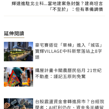
輝達進駐北士科...當地建案急封盤？建商坦言
「不至於」：但有準備調價
延伸閱讀
豪宅賽道從「單棟」進入「城區」
寶輝VILLAGE中科新聚落站上8字
頭
購屋計畫卡關農曆民俗月 21世紀
不動產：謹記五原則免驚
台股震盪資金會轉進房市？台經院
學者：AI紅利仍在、資金多半續留