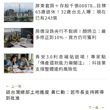
屏東套房＋存股千張00878...目標
65歲退休！32歲台北人曝：現在
已有243張
房價沒跌央行不鬆綁！顏炳立：最
多修正到10%、買方仍可獲利
青安3.0利息補貼退場！專家點
「傳產還款能力需關注」：科技業
支撐整體違約風險低
←
上一篇
談台灣總部土地進度 黃仁勳：若市長支持將得
到批准
下一篇
→