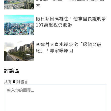
大
假日都回高雄住！他拿里長證明爭
197萬退稅仍敗訴
李遠哲大直水岸豪宅「房價又破
底」！專家曝原因
討論區
共有
0
則留言