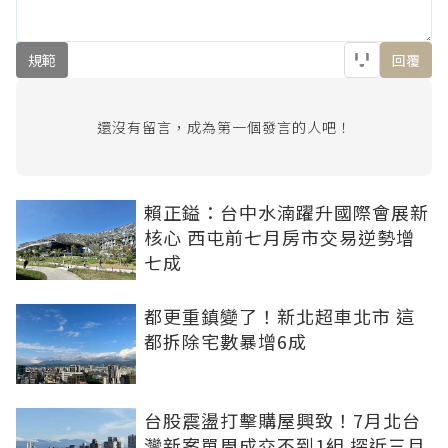
規範
回覆
還沒有留言，成為第一個發言的人吧！
賴正鎰：台中水湳躍升國際會展新
核心 西屯前七月房市交易逆勢增
七成
都更重鎮變了！新北超車北市 這
都拆除宅數暴增6成
台股震盪打擊購屋興致！7月北台
灣新案單周成交不到1組 探近三月