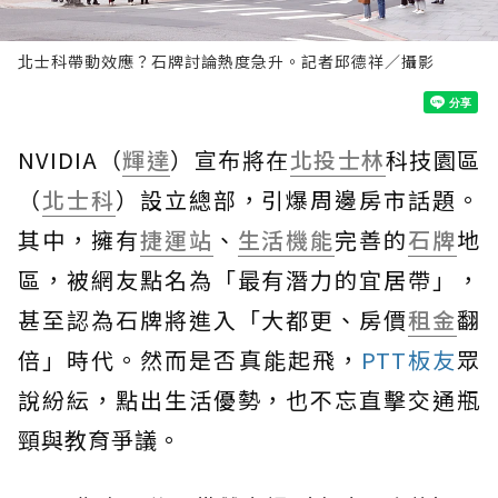
北士科帶動效應？石牌討論熱度急升。記者邱德祥／攝影
NVIDIA（
輝達
）宣布將在
北投
士林
科技園區
（
北士科
）設立總部，引爆周邊房市話題。
其中，擁有
捷運站
、
生活機能
完善的
石牌
地
區，被網友點名為「最有潛力的宜居帶」，
甚至認為石牌將進入「大都更、房價
租金
翻
倍」時代。然而是否真能起飛，
PTT板友
眾
說紛紜，點出生活優勢，也不忘直擊交通瓶
頸與教育爭議。