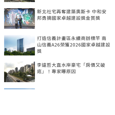
新北社宅再奪建築奧斯卡 中和安
邦勇摘國家卓越建設獎金質獎
打造信義計畫區永續商辦標竿 南
山信義A26榮獲2026國家卓越建設
獎
李遠哲大直水岸豪宅「房價又破
底」！專家曝原因
雙北下半年新案曝 北士科、林
口、南港等5大百億案登場