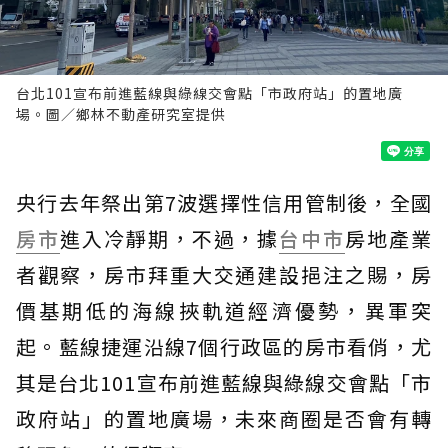
台北101宣布前進藍線與綠線交會點「市政府站」的置地廣
場。圖／鄉林不動產研究室提供
央行去年祭出第7波選擇性信用管制後，全國
房市
進入冷靜期，不過，據
台中市
房地產業
者觀察，房市拜重大交通建設挹注之賜，房
價基期低的海線挾軌道經濟優勢，異軍突
起。藍線捷運沿線7個行政區的房市看俏，尤
其是台北101宣布前進藍線與綠線交會點「市
政府站」的置地廣場，未來商圈是否會有轉