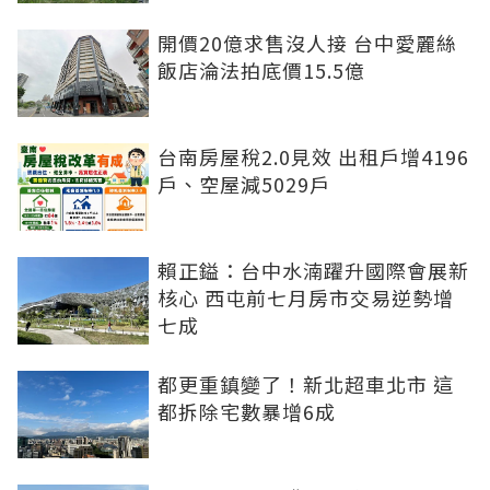
開價20億求售沒人接 台中愛麗絲
飯店淪法拍底價15.5億
台南房屋稅2.0見效 出租戶增4196
戶、空屋減5029戶
賴正鎰：台中水湳躍升國際會展新
核心 西屯前七月房市交易逆勢增
七成
都更重鎮變了！新北超車北市 這
都拆除宅數暴增6成