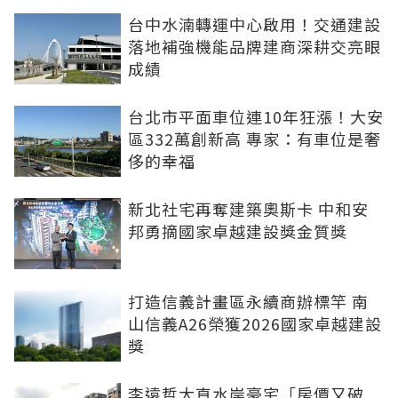
台中水湳轉運中心啟用！交通建設
落地補強機能品牌建商深耕交亮眼
成績
台北市平面車位連10年狂漲！大安
區332萬創新高 專家：有車位是奢
侈的幸福
新北社宅再奪建築奧斯卡 中和安
邦勇摘國家卓越建設獎金質獎
打造信義計畫區永續商辦標竿 南
山信義A26榮獲2026國家卓越建設
獎
李遠哲大直水岸豪宅「房價又破