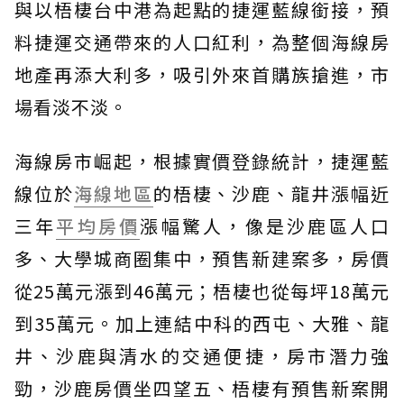
與以梧棲台中港為起點的捷運藍線銜接，預
料捷運交通帶來的人口紅利，為整個海線房
地產再添大利多，吸引外來首購族搶進，市
場看淡不淡。
海線房市崛起，根據實價登錄統計，捷運藍
線位於
海線地區
的梧棲、沙鹿、龍井漲幅近
三年
平均房價
漲幅驚人，像是沙鹿區人口
多、大學城商圈集中，預售新建案多，房價
從25萬元漲到46萬元；梧棲也從每坪18萬元
到35萬元。加上連結中科的西屯、大雅、龍
井、沙鹿與清水的交通便捷，房市潛力強
勁，沙鹿房價坐四望五、梧棲有預售新案開