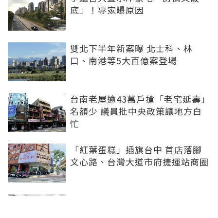
底」！專家曝原因
雙北下半年新案曝 北士科、林
口、南港等5大百億案登場
台南老屋逾43萬戶搶「老宅延壽」
名額少 議員批中央政策讓地方白
忙
「紅葉蛋糕」插旗台中 首店落腳
文心路、台灣大道市府捷運站商圈
新北、南投、台南及高雄6中央社
宅招租 14日起申請、明年3月入住