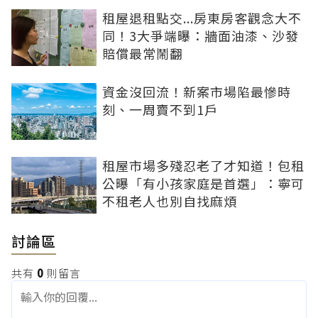
租屋退租點交...房東房客觀念大不
同！3大爭端曝：牆面油漆、沙發
賠償最常鬧翻
資金沒回流！新案市場陷最慘時
刻、一周賣不到1戶
租屋市場多殘忍老了才知道！包租
公曝「有小孩家庭是首選」：寧可
不租老人也別自找麻煩
討論區
共有
0
則留言