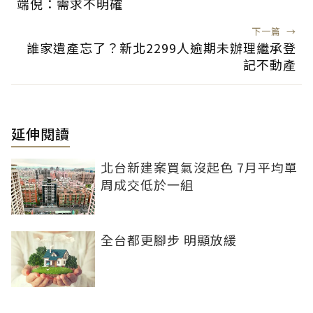
端倪：需求不明確
下一篇
→
誰家遺產忘了？新北2299人逾期未辦理繼承登
記不動產
延伸閱讀
北台新建案買氣沒起色 7月平均單
周成交低於一組
全台都更腳步 明顯放緩