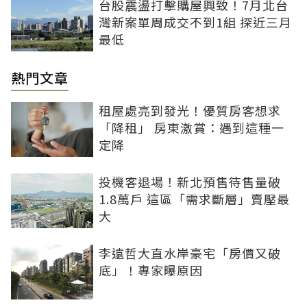
台股震盪打擊購屋興致！7月北台
灣新案單周成交不到1組 探近三月
最低
熱門文章
租屋處亮到發光！優質房客想求
「降租」 房東激賞：遇到這種一
定降
投機客退場！新北預售待售量破
1.8萬戶 這區「需求斷層」賣壓最
大
李遠哲大直水岸豪宅「房價又破
底」！專家曝原因