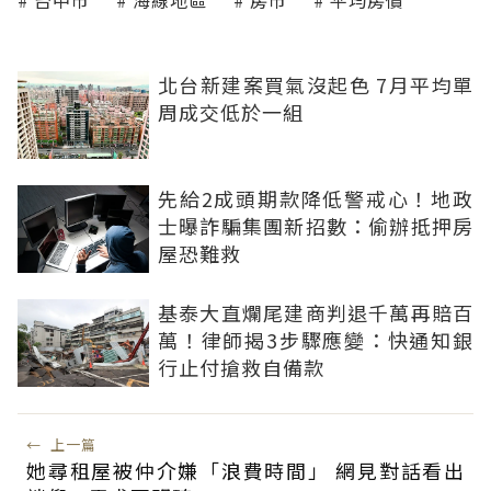
台中市
海線地區
房市
平均房價
北台新建案買氣沒起色 7月平均單
周成交低於一組
先給2成頭期款降低警戒心！地政
士曝詐騙集團新招數：偷辦抵押房
屋恐難救
基泰大直爛尾建商判退千萬再賠百
萬！律師揭3步驟應變：快通知銀
行止付搶救自備款
←
上一篇
她尋租屋被仲介嫌「浪費時間」 網見對話看出