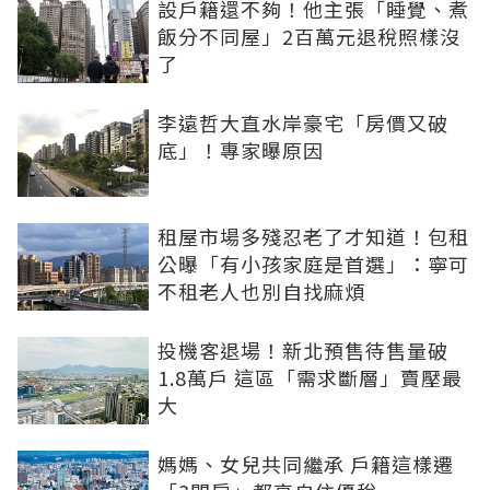
設戶籍還不夠！他主張「睡覺、煮
飯分不同屋」2百萬元退稅照樣沒
了
李遠哲大直水岸豪宅「房價又破
底」！專家曝原因
租屋市場多殘忍老了才知道！包租
公曝「有小孩家庭是首選」：寧可
不租老人也別自找麻煩
投機客退場！新北預售待售量破
1.8萬戶 這區「需求斷層」賣壓最
大
媽媽、女兒共同繼承 戶籍這樣遷