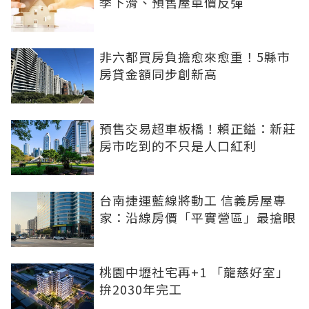
季下滑、預售屋單價反彈
非六都買房負擔愈來愈重！5縣市
房貸金額同步創新高
預售交易超車板橋！賴正鎰：新莊
房市吃到的不只是人口紅利
台南捷運藍線將動工 信義房屋專
家：沿線房價「平實營區」最搶眼
桃園中壢社宅再+1 「龍慈好室」
拚2030年完工