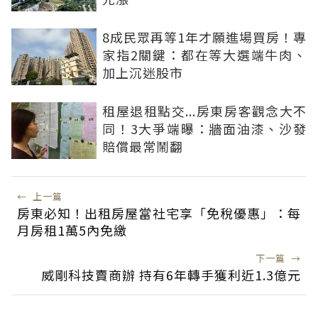
8成民眾再等1年才願進場買房！專
家指2關鍵：都在等大選端牛肉、
加上沉迷股市
租屋退租點交...房東房客觀念大不
同！3大爭端曝：牆面油漆、沙發
賠償最常鬧翻
←
上一篇
房東必知！出租房屋當社宅享「免稅優惠」：每
月房租1萬5內免繳
下一篇
→
威剛科技賣商辦 持有6年轉手獲利近1.3億元