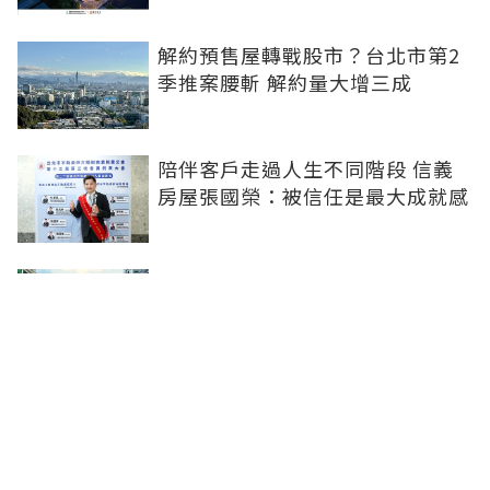
解約預售屋轉戰股市？台北市第2
季推案腰斬 解約量大增三成
陪伴客戶走過人生不同階段 信義
房屋張國榮：被信任是最大成就感
首購買房怕踩雷？安新建經：履約
保證是成家防彈背心
高爾夫熱潮揮進住宅市場 台中高
端住宅公設再掀新戰局