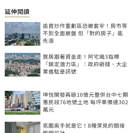
延伸閱讀
追買炒作重劃區恐被套牢！房市等
不到全面崩盤 但「對的房子」能
先漲
買房跟著資金走！阿宅揭3指標
「鎖定潛力區」：政府砸錢、大企
業進駐是訊號
坤悅開發再砸10億元整併台中七期
惠民段76地號土地 每坪單價達302
萬元
氛圍高手就是它！8種常見的間接
照明設計