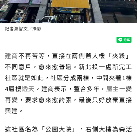
記者游智文／攝影
建商
不再苦等，直接在兩側蓋大樓「夾殺」
不同意戶，愈來愈普遍。新北投一處新完工
社區就是如此，社區分成兩棟，中間夾著1棟
4層樓
透天
。建商表示，整合多年，
屋主
一變
再變，要求愈來愈誇張，最後只好放棄直接
興建。
這社區名為「公園大院」，右側大樓為森活