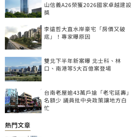
山信義A26榮獲2026國家卓越建設
獎
李遠哲大直水岸豪宅「房價又破
底」！專家曝原因
雙北下半年新案曝 北士科、林
口、南港等5大百億案登場
台南老屋逾43萬戶搶「老宅延壽」
名額少 議員批中央政策讓地方白
忙
熱門文章