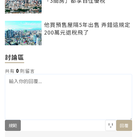
「3間房」都享自住優稅
他買預售屋隔5年出售 弄錯這規定
200萬元退稅飛了
討論區
共有
0
則留言
規範
回覆