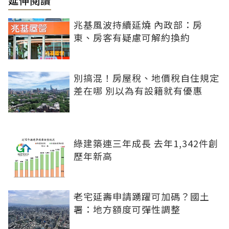
延伸閱讀
兆基風波持續延燒 內政部：房
東、房客有疑慮可解約換約
別搞混！房屋稅、地價稅自住規定
差在哪 別以為有設籍就有優惠
綠建築連三年成長 去年1,342件創
歷年新高
老宅延壽申請踴躍可加碼？國土
署：地方額度可彈性調整