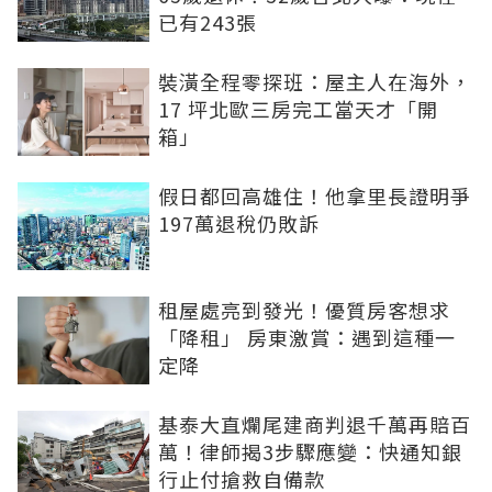
已有243張
裝潢全程零探班：屋主人在海外，
17 坪北歐三房完工當天才「開
箱」
假日都回高雄住！他拿里長證明爭
197萬退稅仍敗訴
租屋處亮到發光！優質房客想求
「降租」 房東激賞：遇到這種一
定降
基泰大直爛尾建商判退千萬再賠百
萬！律師揭3步驟應變：快通知銀
行止付搶救自備款