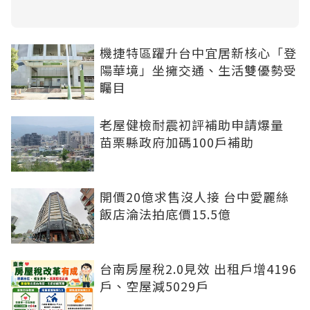
機捷特區躍升台中宜居新核心「登
陽華境」坐擁交通、生活雙優勢受
矚目
老屋健檢耐震初評補助申請爆量
苗栗縣政府加碼100戶補助
開價20億求售沒人接 台中愛麗絲
飯店淪法拍底價15.5億
台南房屋稅2.0見效 出租戶增4196
戶、空屋減5029戶