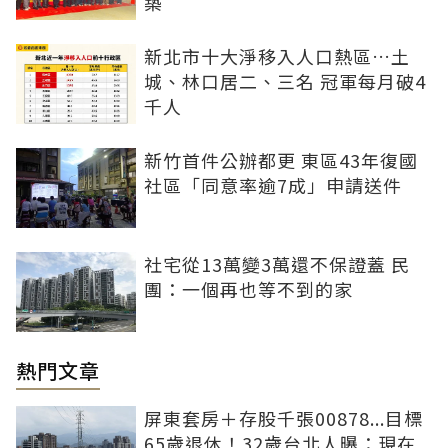
築
新北市十大淨移入人口熱區…土
城、林口居二、三名 冠軍每月破4
千人
新竹首件公辦都更 東區43年復國
社區「同意率逾7成」申請送件
社宅從13萬變3萬還不保證蓋 民
團：一個再也等不到的家
熱門文章
屏東套房＋存股千張00878...目標
65歲退休！32歲台北人曝：現在