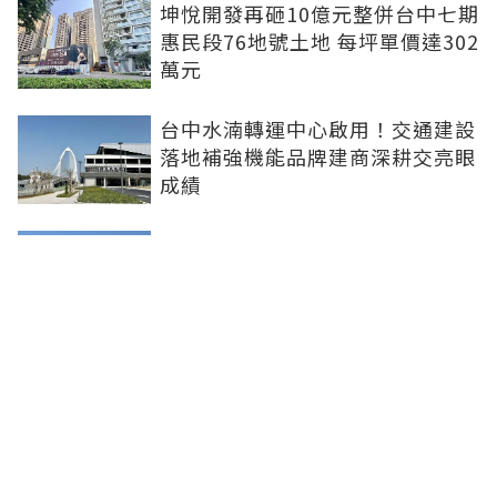
坤悅開發再砸10億元整併台中七期
惠民段76地號土地 每坪單價達302
萬元
台中水湳轉運中心啟用！交通建設
落地補強機能品牌建商深耕交亮眼
成績
台北市平面車位連10年狂漲！大安
區332萬創新高 專家：有車位是奢
侈的幸福
新北社宅再奪建築奧斯卡 中和安
邦勇摘國家卓越建設獎金質獎