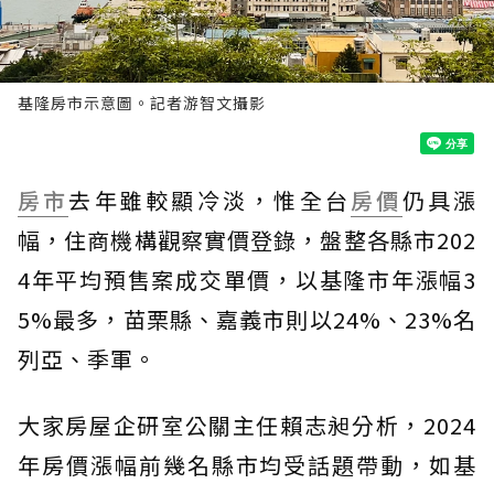
基隆房市示意圖。記者游智文攝影
房市
去年雖較顯冷淡，惟全台
房價
仍具漲
幅，住商機構觀察實價登錄，盤整各縣市202
4年平均預售案成交單價，以基隆市年漲幅3
5%最多，苗栗縣、嘉義市則以24%、23%名
列亞、季軍。
大家房屋企研室公關主任賴志昶分析，2024
年房價漲幅前幾名縣市均受話題帶動，如基