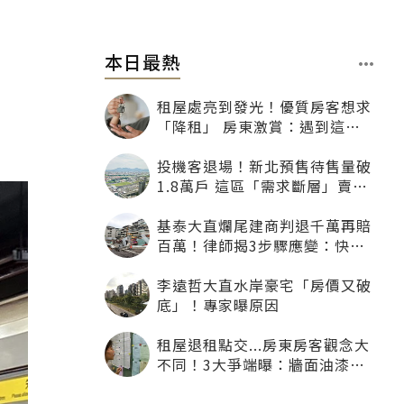
本日最熱
租屋處亮到發光！優質房客想求
「降租」 房東激賞：遇到這種
一定降
投機客退場！新北預售待售量破
1.8萬戶 這區「需求斷層」賣壓
最大
基泰大直爛尾建商判退千萬再賠
百萬！律師揭3步驟應變：快通
知銀行止付搶救自備款
李遠哲大直水岸豪宅「房價又破
底」！專家曝原因
租屋退租點交...房東房客觀念大
不同！3大爭端曝：牆面油漆、
沙發賠償最常鬧翻