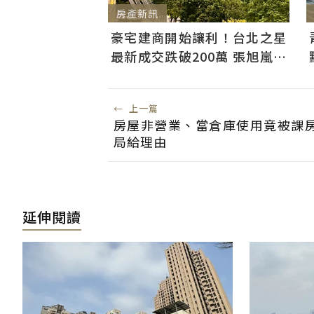
房產新訊
豪宅建商開始讓利！台北之星
最新成交跌破200萬 張旭嵐：
市場盤整下豪宅降價競爭
←
上一篇
房屋非營業、當倉庫使用竟被課
局給理由
延伸閱讀