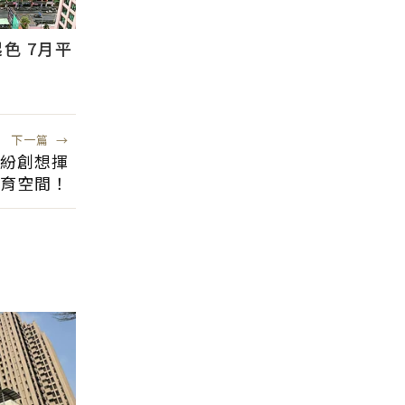
色 7月平
下一篇
→
繽紛創想揮
育空間！