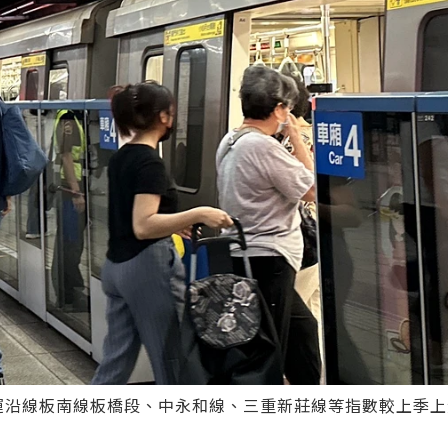
運沿線板南線板橋段、中永和線、三重新莊線等指數較上季上漲