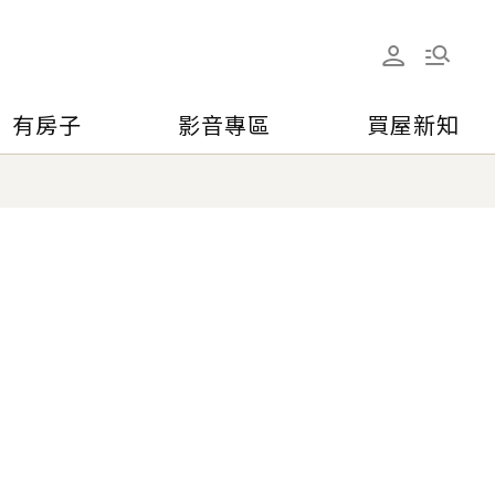
有房子
影音專區
買屋新知