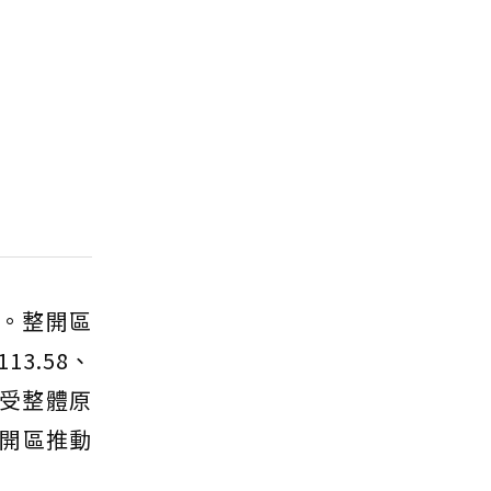
勢。整開區
3.58、
原因受整體原
開區推動