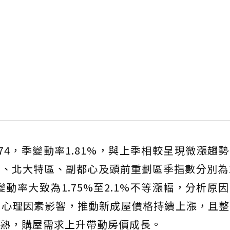
.74，季變動率1.81%，與上季相較呈現微漲趨
、北大特區、副都心及頭前重劃區季指數分別為11
83，季變動率大致為1.75%至2.1%不等漲幅，分析
期心理因素影響，推動新成屋價格持續上漲，且整
熟，購屋需求上升帶動房價成長。