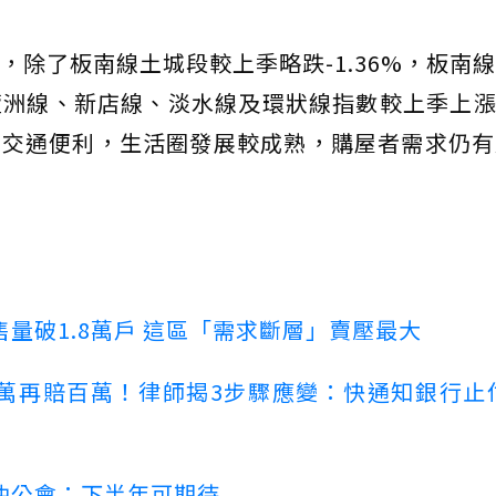
，除了板南線土城段較上季略跌-1.36%，板南
洲線、新店線、淡水線及環狀線指數較上季上漲1
住宅交通便利，生活圈發展較成熟，購屋者需求仍
量破1.8萬戶 這區「需求斷層」賣壓最大
萬再賠百萬！律師揭3步驟應變：快通知銀行止
仲公會：下半年可期待