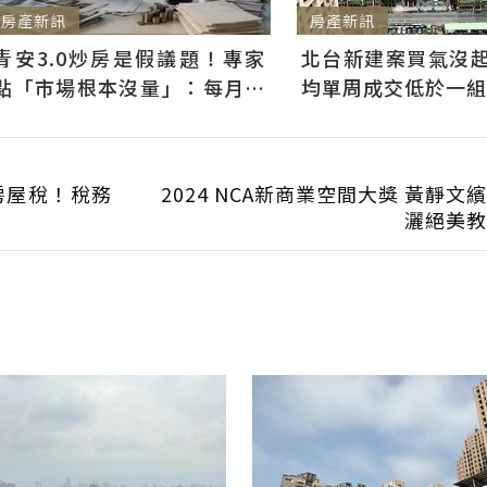
房產新訊
房產新訊
青安3.0炒房是假議題！專家
北台新建案買氣沒起
點「市場根本沒量」：每月多
均單周成交低於一組
3千利息不會影響買房意願
房屋稅！稅務
2024 NCA新商業空間大獎 黃靜文
灑絕美教