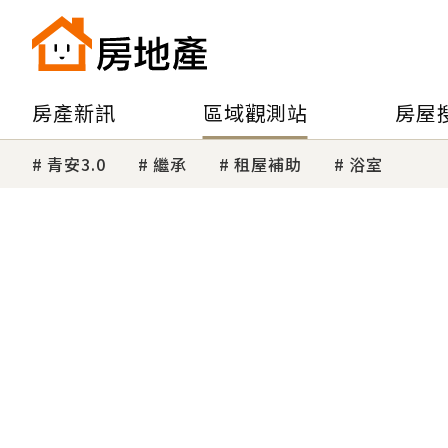
房產新訊
區域觀測站
房屋
青安3.0
繼承
租屋補助
浴室