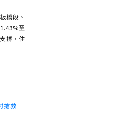
線板橋段、
.43%至
有支撐，住
付搶救