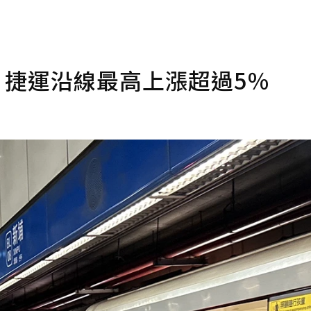
 捷運沿線最高上漲超過5％