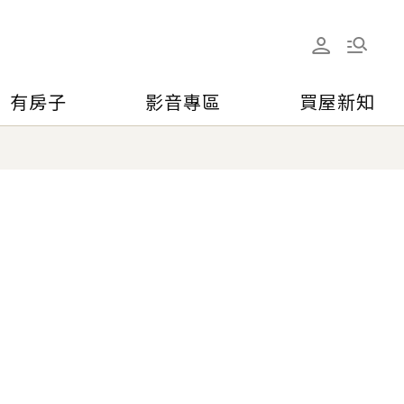
有房子
影音專區
買屋新知