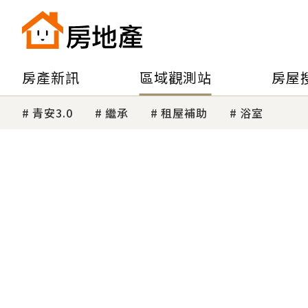
房產新訊
區域觀測站
房屋
青安3.0
繼承
租屋補助
浴室