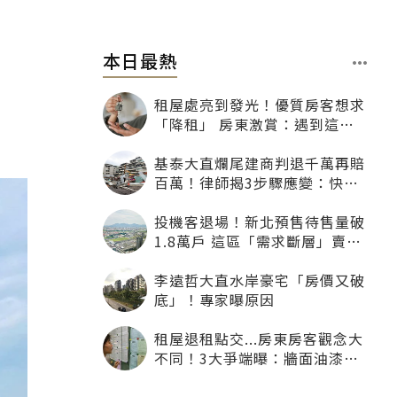
本日最熱
租屋處亮到發光！優質房客想求
「降租」 房東激賞：遇到這種
一定降
基泰大直爛尾建商判退千萬再賠
百萬！律師揭3步驟應變：快通
知銀行止付搶救自備款
投機客退場！新北預售待售量破
1.8萬戶 這區「需求斷層」賣壓
最大
李遠哲大直水岸豪宅「房價又破
底」！專家曝原因
租屋退租點交...房東房客觀念大
不同！3大爭端曝：牆面油漆、
沙發賠償最常鬧翻