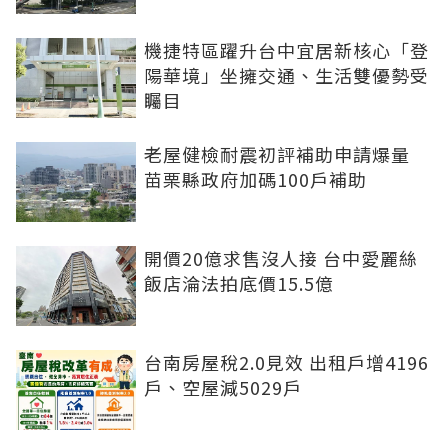
機捷特區躍升台中宜居新核心「登
陽華境」坐擁交通、生活雙優勢受
矚目
老屋健檢耐震初評補助申請爆量
苗栗縣政府加碼100戶補助
開價20億求售沒人接 台中愛麗絲
飯店淪法拍底價15.5億
台南房屋稅2.0見效 出租戶增4196
戶、空屋減5029戶