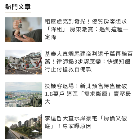
熱門文章
租屋處亮到發光！優質房客想求
「降租」 房東激賞：遇到這種一
定降
基泰大直爛尾建商判退千萬再賠百
萬！律師揭3步驟應變：快通知銀
行止付搶救自備款
投機客退場！新北預售待售量破
1.8萬戶 這區「需求斷層」賣壓最
大
李遠哲大直水岸豪宅「房價又破
底」！專家曝原因