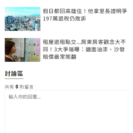
假日都回高雄住！他拿里長證明爭
197萬退稅仍敗訴
租屋退租點交...房東房客觀念大不
同！3大爭端曝：牆面油漆、沙發
賠償最常鬧翻
討論區
共有
0
則留言