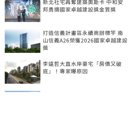
新北社宅再奪建築奧斯卡 中和安
邦勇摘國家卓越建設獎金質獎
打造信義計畫區永續商辦標竿 南
山信義A26榮獲2026國家卓越建設
獎
李遠哲大直水岸豪宅「房價又破
底」！專家曝原因
雙北下半年新案曝 北士科、林
口、南港等5大百億案登場
台南老屋逾43萬戶搶「老宅延壽」
名額少 議員批中央政策讓地方白