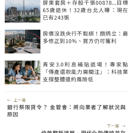
屏東套房＋存股千張00878...目標
65歲退休！32歲台北人曝：現在
已有243張
房價沒跌央行不鬆綁！顏炳立：最
多修正到10%、買方仍可獲利
青安3.0利息補貼退場！專家點
「傳產還款能力需關注」：科技業
支撐整體違約風險低
←
上一篇
銀行祭限貸令？ 金管會：將向業者了解狀況與
原因
下一篇
→
倫敦翻新排屋．現代化與傳統並存