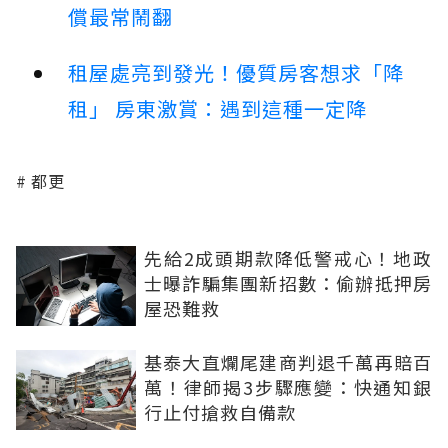
償最常鬧翻
租屋處亮到發光！優質房客想求「降
租」 房東激賞：遇到這種一定降
都更
先給2成頭期款降低警戒心！地政
士曝詐騙集團新招數：偷辦抵押房
屋恐難救
基泰大直爛尾建商判退千萬再賠百
萬！律師揭3步驟應變：快通知銀
行止付搶救自備款