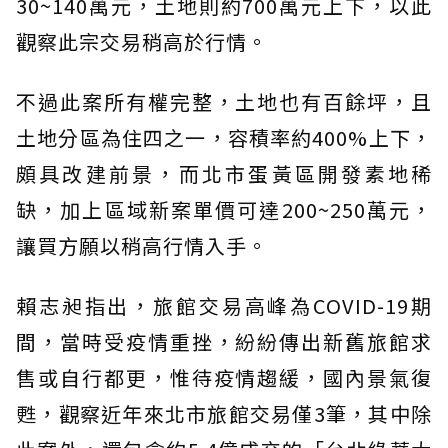
30~140萬元，土地則約700萬元上下，以此
觀察此宗交易稍高於行情。
不過此案所有權完整，土地也有百餘坪，且
土地分區為住四之一，容積率約400%上下，
頗具改建前景，而北市蛋黃區開發素地稀
缺，加上區域新案單價可達200~250萬元，
讓買方願以稍高行情入手。
賴志昶指出，旅館交易高峰為COVID-19期
間，當時受疫情重挫，紛紛傳出新舊旅館求
售或自行都更，惟待疫情趨緩，國內景氣復
甦，觀察近年來北市旅館交易僅3筆，其中除