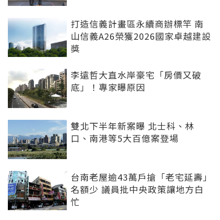
打造信義計畫區永續商辦標竿 南
山信義A26榮獲2026國家卓越建設
獎
李遠哲大直水岸豪宅「房價又破
底」！專家曝原因
雙北下半年新案曝 北士科、林
口、南港等5大百億案登場
台南老屋逾43萬戶搶「老宅延壽」
名額少 議員批中央政策讓地方白
忙