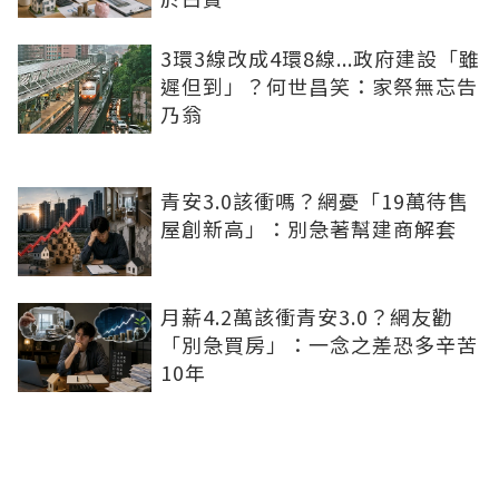
3環3線改成4環8線...政府建設「雖
遲但到」？何世昌笑：家祭無忘告
乃翁
青安3.0該衝嗎？網憂「19萬待售
屋創新高」：別急著幫建商解套
月薪4.2萬該衝青安3.0？網友勸
「別急買房」：一念之差恐多辛苦
10年