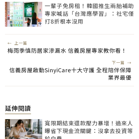
一輩子免房租！韓國推生兩胎補助
專家喊話「台灣應學習」：社宅僅
打8折根本沒用
←
上一篇
梅雨季慎防居家滲漏水 信義房屋專家教你看！
下一篇
→
信義房屋啟動SinyiCare十大守護 全程陪伴保障
業界最優
延伸閱讀
寬限期結束還款壓力暴增！過來人
曝省下現金流關鍵：沒拿去投資等
於白費