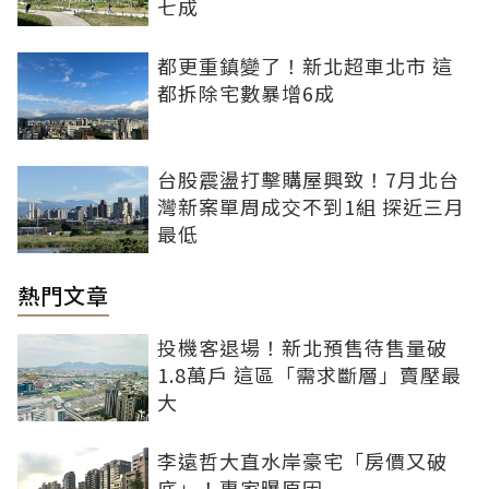
七成
都更重鎮變了！新北超車北市 這
都拆除宅數暴增6成
台股震盪打擊購屋興致！7月北台
灣新案單周成交不到1組 探近三月
最低
熱門文章
投機客退場！新北預售待售量破
1.8萬戶 這區「需求斷層」賣壓最
大
李遠哲大直水岸豪宅「房價又破
底」！專家曝原因