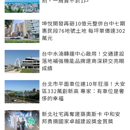
刻、一周賣不到1戶
坤悅開發再砸10億元整併台中七期
惠民段76地號土地 每坪單價達302
萬元
台中水湳轉運中心啟用！交通建設
落地補強機能品牌建商深耕交亮眼
成績
台北市平面車位連10年狂漲！大安
區332萬創新高 專家：有車位是奢
侈的幸福
新北社宅再奪建築奧斯卡 中和安
邦勇摘國家卓越建設獎金質獎