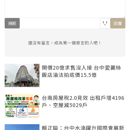
規範
回覆
還沒有留言，成為第一個發言的人吧！
開價20億求售沒人接 台中愛麗絲
飯店淪法拍底價15.5億
台南房屋稅2.0見效 出租戶增4196
戶、空屋減5029戶
賴正鎰：台中水湳躍升國際會展新