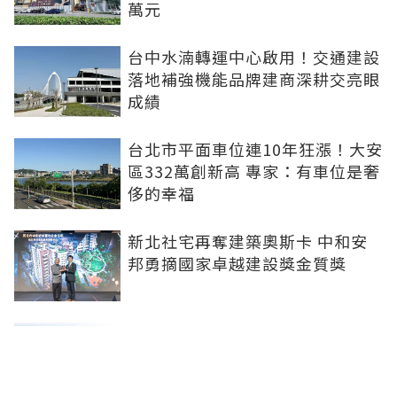
萬元
台中水湳轉運中心啟用！交通建設
落地補強機能品牌建商深耕交亮眼
成績
台北市平面車位連10年狂漲！大安
區332萬創新高 專家：有車位是奢
侈的幸福
新北社宅再奪建築奧斯卡 中和安
邦勇摘國家卓越建設獎金質獎
打造信義計畫區永續商辦標竿 南
山信義A26榮獲2026國家卓越建設
獎