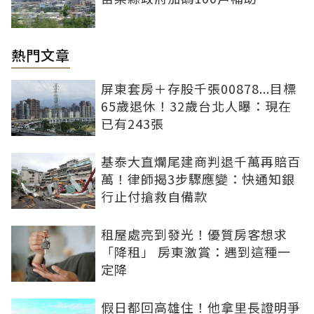
熱門文章
屏東套房＋存股千張00878...目標
65歲退休！32歲台北人曝：現在
已有243張
基泰大直爛尾建商判退千萬再賠百
萬！律師揭3步驟應變：快通知銀
行止付搶救自備款
租屋處亮到發光！優質房客想求
「降租」 房東激賞：遇到這種一
定降
假日都回高雄住！他拿里長證明爭