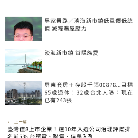
專家帶路／淡海新市鎮低單價低總
價 減輕購屋壓力
淡海新市鎮 首購族愛
屏東套房＋存股千張00878...目標
65歲退休！32歲台北人曝：現在
已有243張
←
上一篇
臺灣僅8上市企業！連10年入選公司治理評鑑排
名前5% 台積電、聯電、信義入列