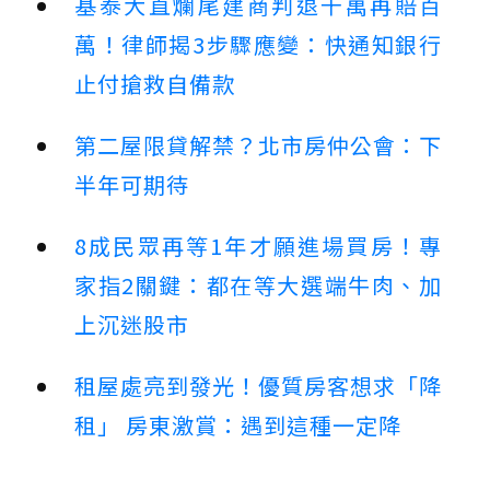
基泰大直爛尾建商判退千萬再賠百
萬！律師揭3步驟應變：快通知銀行
止付搶救自備款
第二屋限貸解禁？北市房仲公會：下
半年可期待
8成民眾再等1年才願進場買房！專
家指2關鍵：都在等大選端牛肉、加
上沉迷股市
租屋處亮到發光！優質房客想求「降
租」 房東激賞：遇到這種一定降