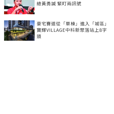
總黃勇諴 緊盯兩訊號
豪宅賽道從「單棟」進入「城區」
寶輝VILLAGE中科新聚落站上8字
頭