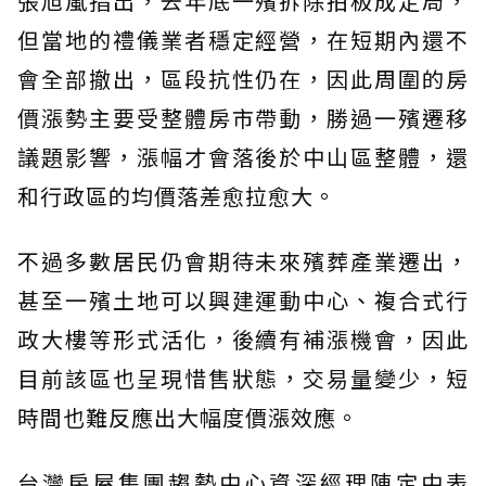
張旭嵐指出，去年底一殯拆除拍板成定局，
但當地的禮儀業者穩定經營，在短期內還不
會全部撤出，區段抗性仍在，因此周圍的房
價漲勢主要受整體房市帶動，勝過一殯遷移
議題影響，漲幅才會落後於中山區整體，還
和行政區的均價落差愈拉愈大。
不過多數居民仍會期待未來殯葬產業遷出，
甚至一殯土地可以興建運動中心、複合式行
政大樓等形式活化，後續有補漲機會，因此
目前該區也呈現惜售狀態，交易量變少，短
時間也難反應出大幅度價漲效應。
台灣房屋集團趨勢中心資深經理陳定中表