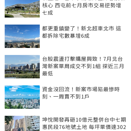
核心 西屯前七月房市交易逆勢增
七成
都更重鎮變了！新北超車北市 這
都拆除宅數暴增6成
台股震盪打擊購屋興致！7月北台
灣新案單周成交不到1組 探近三月
最低
資金沒回流！新案市場陷最慘時
刻、一周賣不到1戶
坤悅開發再砸10億元整併台中七期
惠民段76地號土地 每坪單價達302