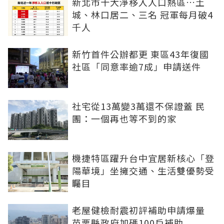
新北市十大淨移入人口熱區…土
城、林口居二、三名 冠軍每月破4
千人
新竹首件公辦都更 東區43年復國
社區「同意率逾7成」申請送件
社宅從13萬變3萬還不保證蓋 民
團：一個再也等不到的家
機捷特區躍升台中宜居新核心「登
陽華境」坐擁交通、生活雙優勢受
矚目
老屋健檢耐震初評補助申請爆量
苗栗縣政府加碼100戶補助