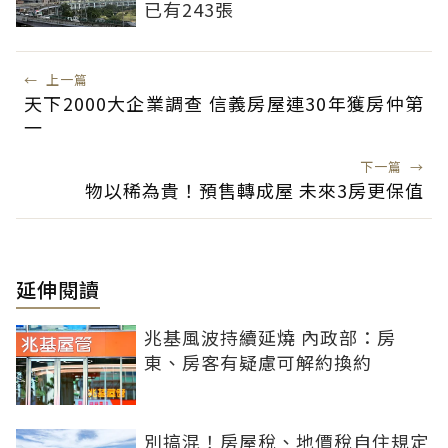
已有243張
←
上一篇
天下2000大企業調查 信義房屋連30年獲房仲第
一
下一篇
→
物以稀為貴！預售轉成屋 未來3房更保值
延伸閱讀
兆基風波持續延燒 內政部：房
東、房客有疑慮可解約換約
別搞混！房屋稅、地價稅自住規定