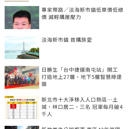
專家帶路／淡海新市鎮低單價低總
價 減輕購屋壓力
淡海新市鎮 首購族愛
日勝生「台中捷運南屯站」開工
打造地上27層、地下5層智慧綠建
築
新北市十大淨移入人口熱區…土
城、林口居二、三名 冠軍每月破4
千人