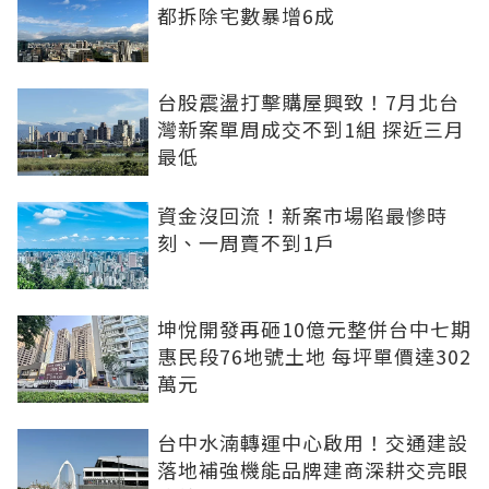
都拆除宅數暴增6成
台股震盪打擊購屋興致！7月北台
灣新案單周成交不到1組 探近三月
最低
資金沒回流！新案市場陷最慘時
刻、一周賣不到1戶
坤悅開發再砸10億元整併台中七期
惠民段76地號土地 每坪單價達302
萬元
台中水湳轉運中心啟用！交通建設
落地補強機能品牌建商深耕交亮眼