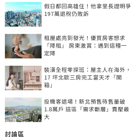
假日都回高雄住！他拿里長證明爭
197萬退稅仍敗訴
租屋處亮到發光！優質房客想求
「降租」 房東激賞：遇到這種一
定降
裝潢全程零探班：屋主人在海外，
17 坪北歐三房完工當天才「開
箱」
投機客退場！新北預售待售量破
1.8萬戶 這區「需求斷層」賣壓最
大
討論區