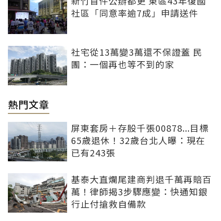
新竹首件公辦都更 東區43年復國
社區「同意率逾7成」申請送件
社宅從13萬變3萬還不保證蓋 民
團：一個再也等不到的家
熱門文章
屏東套房＋存股千張00878...目標
65歲退休！32歲台北人曝：現在
已有243張
基泰大直爛尾建商判退千萬再賠百
萬！律師揭3步驟應變：快通知銀
行止付搶救自備款