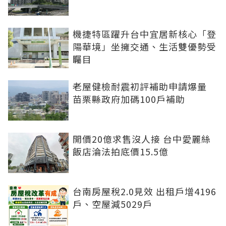
機捷特區躍升台中宜居新核心「登
陽華境」坐擁交通、生活雙優勢受
矚目
老屋健檢耐震初評補助申請爆量
苗栗縣政府加碼100戶補助
開價20億求售沒人接 台中愛麗絲
飯店淪法拍底價15.5億
台南房屋稅2.0見效 出租戶增4196
戶、空屋減5029戶