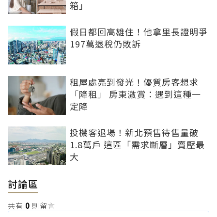
箱」
假日都回高雄住！他拿里長證明爭
197萬退稅仍敗訴
租屋處亮到發光！優質房客想求
「降租」 房東激賞：遇到這種一
定降
投機客退場！新北預售待售量破
1.8萬戶 這區「需求斷層」賣壓最
大
討論區
共有
0
則留言