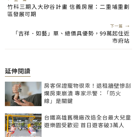
竹科三期入大矽谷計畫 信義房屋：二重埔重劃
區發展可期
下一篇
→
「吉祥．如藝」單、總價具優勢，99萬起住近
市府站
延伸閱讀
房客保證寵物很乖！退租牆壁慘刮
爛房東崩潰 專家示警：「防火
線」是關鍵
台鐵高雄舊機廠改造全台最大兒童
遊樂園受歡迎 首日遊客破3萬人