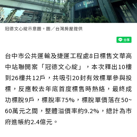
冠德文心綻示意圖。圖／台灣房屋提供
台中市公共運輸及捷運工程處8日標售文華高
中站聯開案「冠德文心綻」，本次釋出10樓
到26樓共12戶，共吸引20封有效標單參與投
標，反應較去年底首度標售時熱絡，最終成
功標脫9戶，標脫率75%，標脫單價落在50~
60萬元之間，整體溢價率約9.2%，總計為市
府進帳約2.4億元。