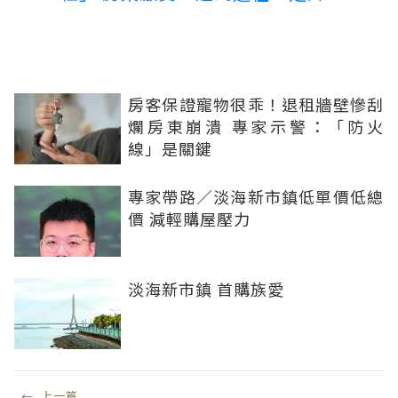
房客保證寵物很乖！退租牆壁慘刮
爛房東崩潰 專家示警：「防火
線」是關鍵
專家帶路／淡海新市鎮低單價低總
價 減輕購屋壓力
淡海新市鎮 首購族愛
←
上一篇