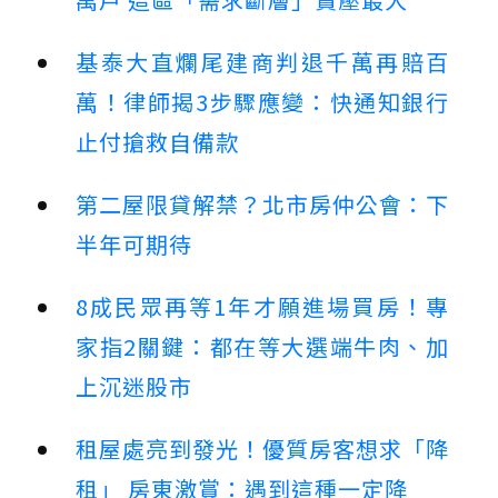
基泰大直爛尾建商判退千萬再賠百
萬！律師揭3步驟應變：快通知銀行
止付搶救自備款
第二屋限貸解禁？北市房仲公會：下
半年可期待
8成民眾再等1年才願進場買房！專
家指2關鍵：都在等大選端牛肉、加
上沉迷股市
租屋處亮到發光！優質房客想求「降
租」 房東激賞：遇到這種一定降