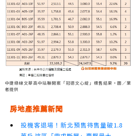
中捷綠線文華高中站聯開案「冠德文心綻」標售結果。圖／業
者提供
房地產推薦新聞
投機客退場！新北預售待售量破1.8
萬戶 這區「需求斷層」賣壓最大