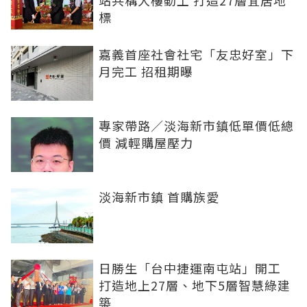
站共構大樓動土 打造27層宜居地
標
嘉義首座社會社宅「友忠好室」下
月完工 招租期曝
專家帶路／淡海新市鎮低單價低總
價 減輕購屋壓力
淡海新市鎮 首購族愛
日勝生「台中捷運南屯站」開工
打造地上27層、地下5層智慧綠建
築