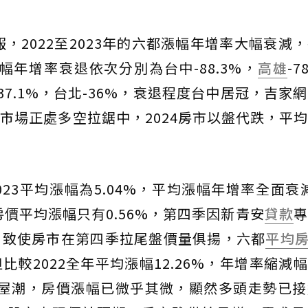
報，2022至2023年的六都漲幅年增率大幅衰減
幅年增率衰退依次分別為台中-88.3%，
高雄
-7
桃竹-37.1%，台北-36%，衰退程度台中居冠，吉
市場正處多空拉鋸中，2024房市以盤代跌，平
2023平均漲幅為5.04%，平均漲幅年增率全面衰減
房價平均漲幅只有0.56%，第四季因新青安
貸款
專
，致使房市在第四季拉尾盤價量俱揚，六都
平均
但比較2022全年平均漲幅12.26%，年增率縮減幅
交屋潮，房價漲幅已微乎其微，顯然多頭走勢已接