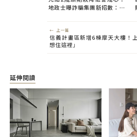
地政士曝詐騙集團新招數：偷
辦抵押房屋恐難救
←
上一篇
信義計畫區新增6棟摩天大樓！
想住這裡」
延伸閱讀