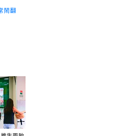
常鬧翻
國推生兩胎