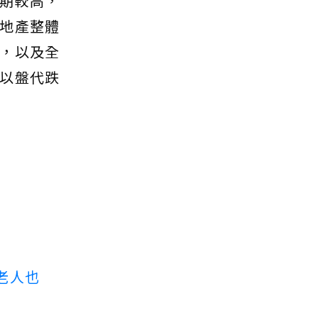
基期較高，
地產整體
，以及全
以盤代跌
老人也