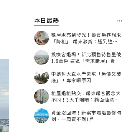
本日最熱
租屋處亮到發光！優質房客想求
「降租」 房東激賞：遇到這種
一定降
投機客退場！新北預售待售量破
1.8萬戶 這區「需求斷層」賣壓
最大
李遠哲大直水岸豪宅「房價又破
底」！專家曝原因
租屋退租點交...房東房客觀念大
不同！3大爭端曝：牆面油漆、
沙發賠償最常鬧翻
資金沒回流！新案市場陷最慘時
刻、一周賣不到1戶