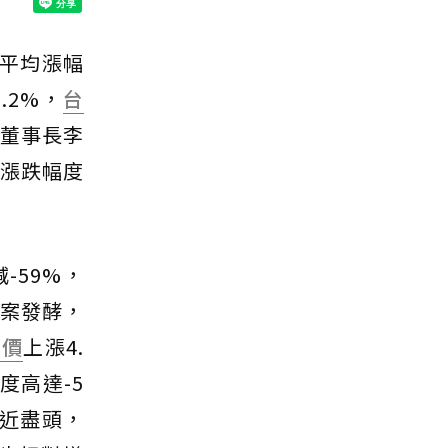
，平均漲幅
8.2%，
台
家網董事長李
均漲跌幅度
-59%，
案發酵，
房價
上漲4.
度高達-5
近盡頭，