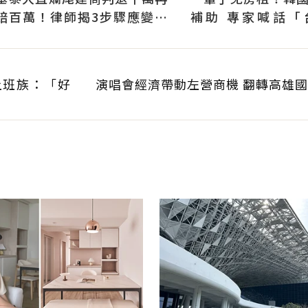
賠百萬！律師揭3步驟應變：
補助 專家喊話「
快通知銀行止付搶救自備款
習」：社宅僅打8折
上班族：「好
演唱會經濟帶動左營商機 翻轉高雄