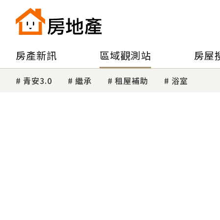
房產新訊
區域觀測站
房屋
青安3.0
繼承
租屋補助
浴室