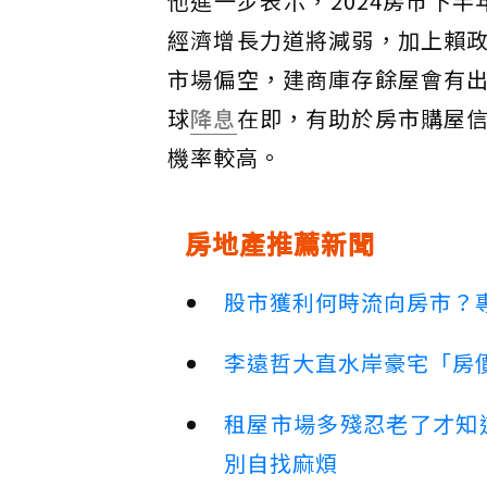
他進一步表示，2024房市下
經濟增長力道將減弱，加上賴
市場偏空，建商庫存餘屋會有
球
降息
在即，有助於房市購屋
機率較高。
房地產推薦新聞
股市獲利何時流向房市？
李遠哲大直水岸豪宅「房
租屋市場多殘忍老了才知
別自找麻煩