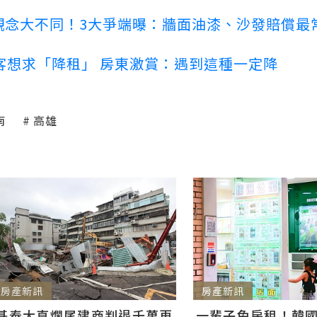
客觀念大不同！3大爭端曝：牆面油漆、沙發賠償最
客想求「降租」 房東激賞：遇到這種一定降
南
高雄
房產新訊
房產新訊
基泰大直爛尾建商判退千萬再
一輩子免房租！韓