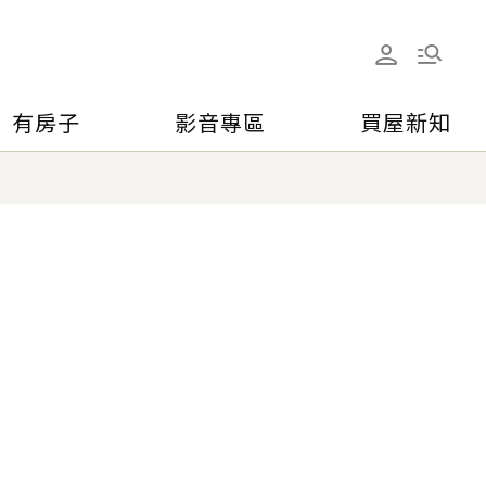
有房子
影音專區
買屋新知