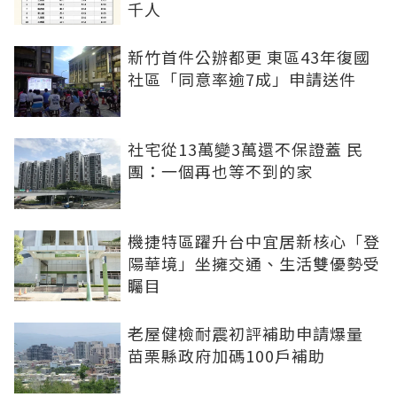
千人
新竹首件公辦都更 東區43年復國
社區「同意率逾7成」申請送件
社宅從13萬變3萬還不保證蓋 民
團：一個再也等不到的家
機捷特區躍升台中宜居新核心「登
陽華境」坐擁交通、生活雙優勢受
矚目
老屋健檢耐震初評補助申請爆量
苗栗縣政府加碼100戶補助