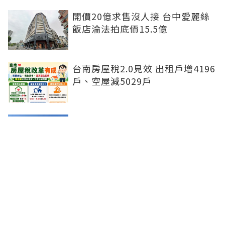
開價20億求售沒人接 台中愛麗絲
飯店淪法拍底價15.5億
台南房屋稅2.0見效 出租戶增4196
戶、空屋減5029戶
賴正鎰：台中水湳躍升國際會展新
核心 西屯前七月房市交易逆勢增
七成
都更重鎮變了！新北超車北市 這
都拆除宅數暴增6成