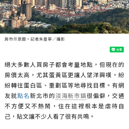
房市示意圖。記者朱曼寧／攝影
絕大多數人買房子都會考量地點，但現在的
房價太高，尤其蛋黃區更讓人望洋興嘆，紛
紛轉往蛋白區、重劃區等地尋找目標。有網
友就
點名
新北市的
淡海新市鎮
很偏僻，交通
不方便又不熱鬧，住在這裡根本是虐待自
己，貼文讓不少人看了很有共鳴。