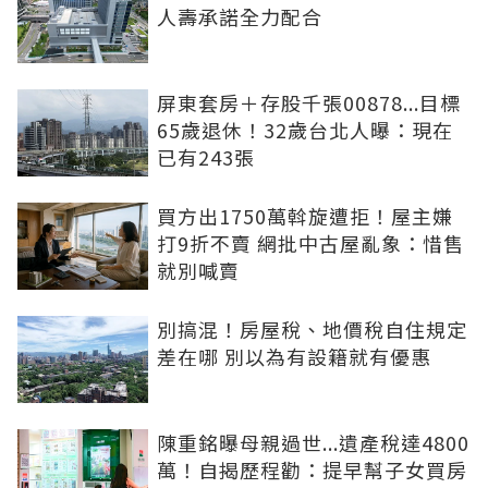
人壽承諾全力配合
屏東套房＋存股千張00878...目標
65歲退休！32歲台北人曝：現在
已有243張
買方出1750萬斡旋遭拒！屋主嫌
打9折不賣 網批中古屋亂象：惜售
就別喊賣
別搞混！房屋稅、地價稅自住規定
差在哪 別以為有設籍就有優惠
陳重銘曝母親過世...遺產稅達4800
萬！自揭歷程勸：提早幫子女買房