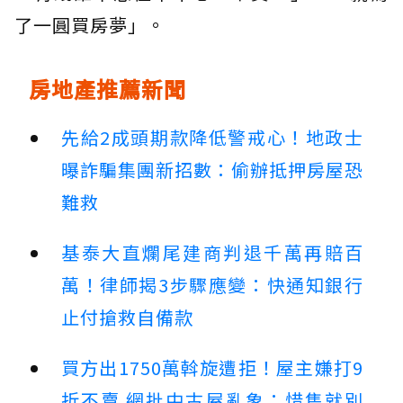
了一圓買房夢」。
房地產推薦新聞
先給2成頭期款降低警戒心！地政士
曝詐騙集團新招數：偷辦抵押房屋恐
難救
基泰大直爛尾建商判退千萬再賠百
萬！律師揭3步驟應變：快通知銀行
止付搶救自備款
買方出1750萬斡旋遭拒！屋主嫌打9
折不賣 網批中古屋亂象：惜售就別