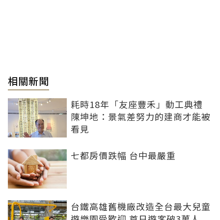
相關新聞
耗時18年「友座豐禾」動工典禮
陳坤地：景氣差努力的建商才能被
看見
七都房價跌幅 台中最嚴重
台鐵高雄舊機廠改造全台最大兒童
遊樂園受歡迎 首日遊客破3萬人