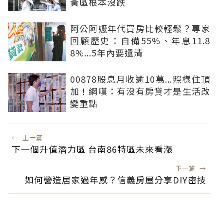
黃區根本沒跌
阿公阿嬤年代買房比較輕鬆？專家
回顧歷史：自備55%、年息11.8
8%...5年內要還清
00878股息月收逾10萬...照樣住頂
加！網嘆：有沒有房貸才是生活改
變重點
←
上一篇
下一個升值潛力區 台南86特區未來看漲
下一篇
→
如何營造居家過年感？信義房屋分享DIY密技