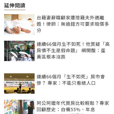
延伸閱讀
台籍妻辭職顧家遭陸籍夫外遇離
婚！律師：無過錯方可要求賠償多
分
連續66個月生不如死！他質疑「高
房價不生是假命題」 網開酸：蛋
黃區根本沒跌
連續66個月「生不如死」房市會
慘？ 專家：不能只看總人口
阿公阿嬤年代買房比較輕鬆？專家
回顧歷史：自備55%、年息