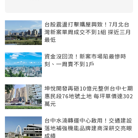
台股震盪打擊購屋興致！7月北台
灣新案單周成交不到1組 探近三月
最低
資金沒回流！新案市場陷最慘時
刻、一周賣不到1戶
坤悅開發再砸10億元整併台中七期
惠民段76地號土地 每坪單價達302
萬元
台中水湳轉運中心啟用！交通建設
落地補強機能品牌建商深耕交亮眼
成績