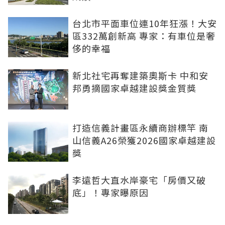
台北市平面車位連10年狂漲！大安
區332萬創新高 專家：有車位是奢
侈的幸福
新北社宅再奪建築奧斯卡 中和安
邦勇摘國家卓越建設獎金質獎
打造信義計畫區永續商辦標竿 南
山信義A26榮獲2026國家卓越建設
獎
李遠哲大直水岸豪宅「房價又破
底」！專家曝原因