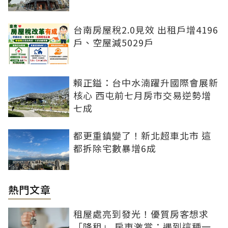
台南房屋稅2.0見效 出租戶增4196
戶、空屋減5029戶
賴正鎰：台中水湳躍升國際會展新
核心 西屯前七月房市交易逆勢增
七成
都更重鎮變了！新北超車北市 這
都拆除宅數暴增6成
熱門文章
租屋處亮到發光！優質房客想求
「降租」 房東激賞：遇到這種一