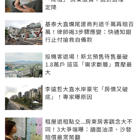
定降
基泰大直爛尾建商判退千萬再賠百
萬！律師揭3步驟應變：快通知銀
行止付搶救自備款
投機客退場！新北預售待售量破
1.8萬戶 這區「需求斷層」賣壓最
大
李遠哲大直水岸豪宅「房價又破
底」！專家曝原因
租屋退租點交...房東房客觀念大不
同！3大爭端曝：牆面油漆、沙發
賠償最常鬧翻