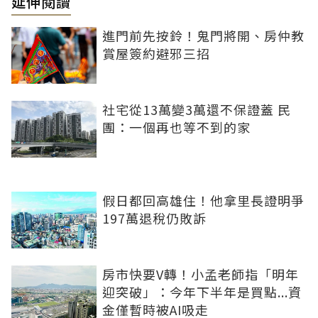
延伸閱讀
進門前先按鈴！鬼門將開、房仲教
賞屋簽約避邪三招
社宅從13萬變3萬還不保證蓋 民
團：一個再也等不到的家
假日都回高雄住！他拿里長證明爭
197萬退稅仍敗訴
房市快要V轉！小孟老師指「明年
迎突破」：今年下半年是買點...資
金僅暫時被AI吸走