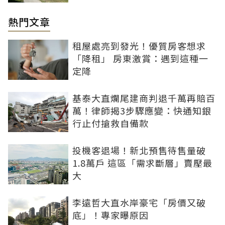
熱門文章
租屋處亮到發光！優質房客想求
「降租」 房東激賞：遇到這種一
定降
基泰大直爛尾建商判退千萬再賠百
萬！律師揭3步驟應變：快通知銀
行止付搶救自備款
投機客退場！新北預售待售量破
1.8萬戶 這區「需求斷層」賣壓最
大
李遠哲大直水岸豪宅「房價又破
底」！專家曝原因