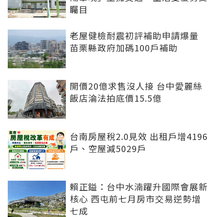
矚目
老屋健檢耐震初評補助申請爆量
苗栗縣政府加碼100戶補助
開價20億求售沒人接 台中愛麗絲
飯店淪法拍底價15.5億
台南房屋稅2.0見效 出租戶增4196
戶、空屋減5029戶
賴正鎰：台中水湳躍升國際會展新
核心 西屯前七月房市交易逆勢增
七成