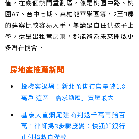
值，在幾個熱門重劃區，像是桃園中路、桃
園A7、台中七期、高雄龍華學區等，2至3房
的建案比較容易入手，無論是自住供孩子上
學，還是出租當
房東
，都能夠為未來開啟更
多潛在機會。
房地產推薦新聞
投機客退場！新北預售待售量破1.8
萬戶 這區「需求斷層」賣壓最大
基泰大直爛尾建商判退千萬再賠百
萬！律師揭3步驟應變：快通知銀行
止付搶救自備款