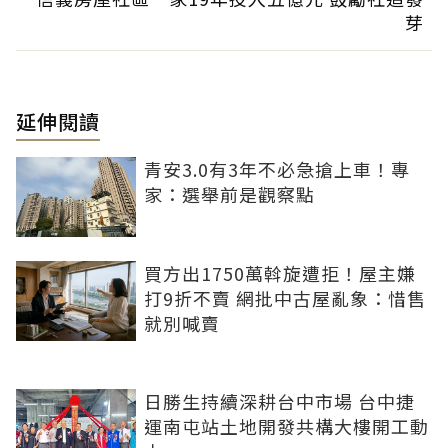
芽
延伸閱讀
青安3.0有3年不必急搶上車！專
家：選舉前是觀察點
買方出1750萬斡旋遭拒！屋主嫌
打9折不賣 網批中古屋亂象：惜售
就別喊賣
日勝生持續深耕台中市場 台中捷
運南屯站土地開發共構大樓開工動