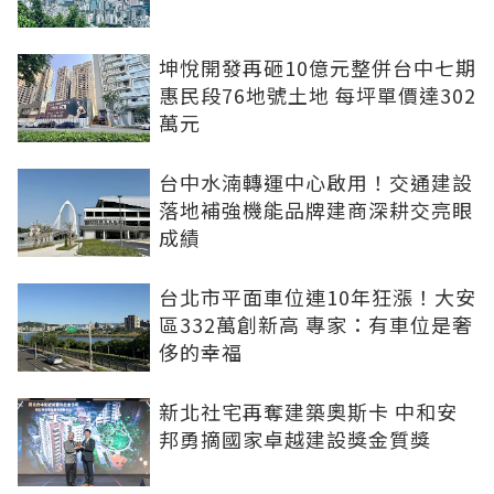
坤悅開發再砸10億元整併台中七期
惠民段76地號土地 每坪單價達302
萬元
台中水湳轉運中心啟用！交通建設
落地補強機能品牌建商深耕交亮眼
成績
台北市平面車位連10年狂漲！大安
區332萬創新高 專家：有車位是奢
侈的幸福
新北社宅再奪建築奧斯卡 中和安
邦勇摘國家卓越建設獎金質獎