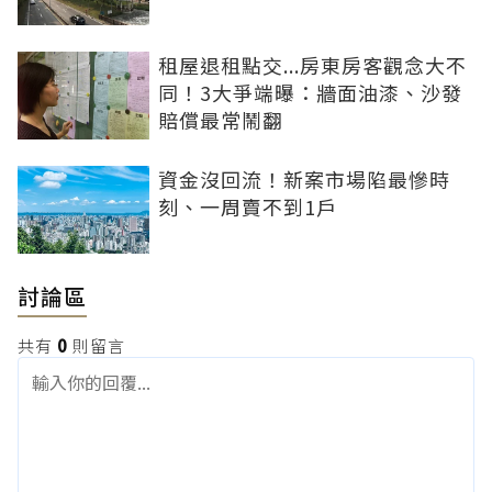
租屋退租點交...房東房客觀念大不
同！3大爭端曝：牆面油漆、沙發
賠償最常鬧翻
資金沒回流！新案市場陷最慘時
刻、一周賣不到1戶
討論區
共有
0
則留言