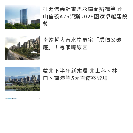
打造信義計畫區永續商辦標竿 南
山信義A26榮獲2026國家卓越建設
獎
李遠哲大直水岸豪宅「房價又破
底」！專家曝原因
雙北下半年新案曝 北士科、林
口、南港等5大百億案登場
台南老屋逾43萬戶搶「老宅延壽」
名額少 議員批中央政策讓地方白
忙
「紅葉蛋糕」插旗台中 首店落腳