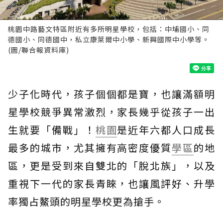
桃園中路藝文特區附近有多所明星學校，包括：中埔國小、同
德國小、同德國中，私立康萊爾中小學、新興國際中小學等。
(圖/聯合報資料庫)
少子化時代，孩子個個都是寶，也讓滿額明
星學校競爭異常激烈，家長幾乎從孩子一出
生就要「備戰」！
桃園
是近年六都人口成長
最多的城市，尤其擁有高密度優質
學區
的地
區，更是受到來自雙北的「脫北族」，以及
重視下一代的家長青睞，也讓風評好、升學
率獨占鰲頭的明星學校更為搶手。