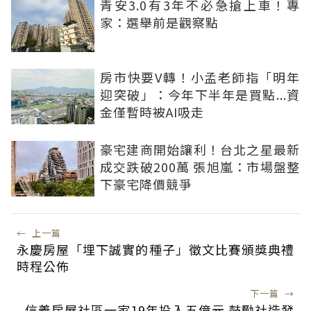
青安3.0有3年不必急搶上車！專
家：選舉前是觀察點
房市快要V轉！小孟老師指「明年
迎突破」：今年下半年是買點...資
金僅暫時被AI吸走
豪宅建商開始讓利！台北之星最新
成交跌破200萬 張旭嵐：市場盤整
下豪宅降價競爭
←
上一篇
永慶房屋「埋下誠實的種子」徵文比賽頒獎典禮
時程公佈
下一篇
→
信義房屋社區一家19年投入五億元 鼓勵社造發