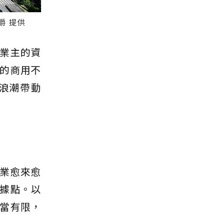
爵 提供
業主的資
的商用不
浪潮帶動
業愈來愈
期據點。以
當有限，