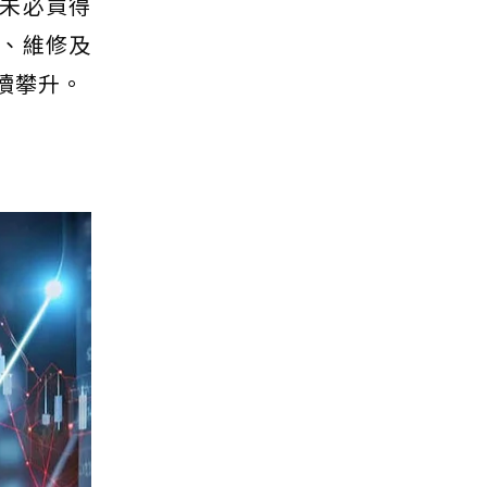
未必買得
、維修及
續攀升。