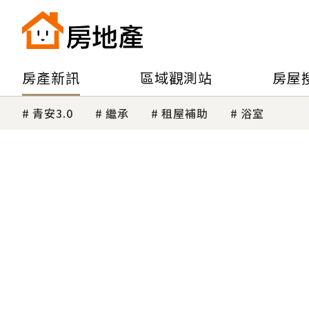
房產新訊
區域觀測站
房屋
青安3.0
繼承
租屋補助
浴室