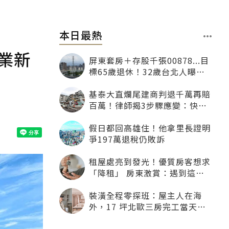
本日最熱
業新
屏東套房＋存股千張00878...目
標65歲退休！32歲台北人曝：
現在已有243張
基泰大直爛尾建商判退千萬再賠
百萬！律師揭3步驟應變：快通
知銀行止付搶救自備款
假日都回高雄住！他拿里長證明
爭197萬退稅仍敗訴
租屋處亮到發光！優質房客想求
「降租」 房東激賞：遇到這種
一定降
裝潢全程零探班：屋主人在海
外，17 坪北歐三房完工當天才
「開箱」