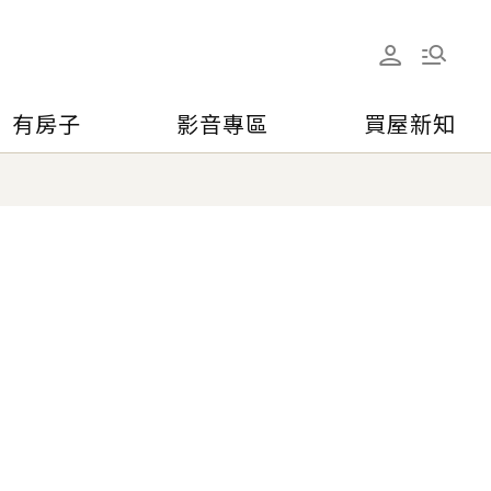
有房子
影音專區
買屋新知