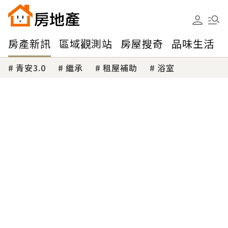
房產新訊
區域觀測站
房屋搜奇
品味生活
青安3.0
繼承
租屋補助
浴室