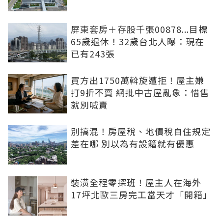
屏東套房＋存股千張00878...目標
65歲退休！32歲台北人曝：現在
已有243張
買方出1750萬斡旋遭拒！屋主嫌
打9折不賣 網批中古屋亂象：惜售
就別喊賣
別搞混！房屋稅、地價稅自住規定
差在哪 別以為有設籍就有優惠
裝潢全程零探班！屋主人在海外
17坪北歐三房完工當天才「開箱」