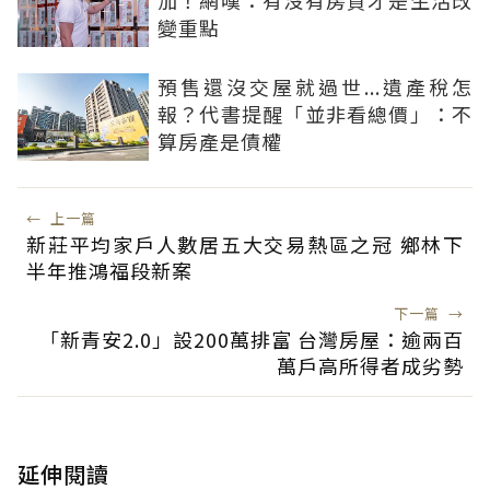
加！網嘆：有沒有房貸才是生活改
變重點
預售還沒交屋就過世...遺產稅怎
報？代書提醒「並非看總價」：不
算房產是債權
←
上一篇
新莊平均家戶人數居五大交易熱區之冠 鄉林下
半年推鴻福段新案
下一篇
→
「新青安2.0」設200萬排富 台灣房屋：逾兩百
萬戶高所得者成劣勢
延伸閱讀