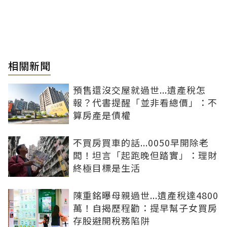
相關新聞
預售還沒交屋就過世...遺產稅怎
報？代書提醒「並非看總價」：不
算房產是債權
不買房買車的話...0050早開除老
闆！坦言「起跑晚但踏實」：理財
終極目標是生活
陳重銘曝母親過世...遺產稅達4800
萬！自揭歷程勸：提早幫子女買房
存股避開稅務陷阱