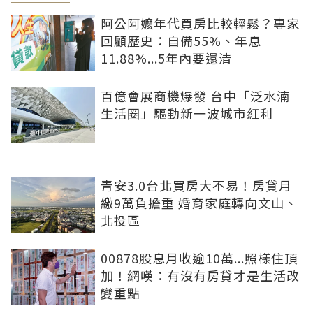
阿公阿嬤年代買房比較輕鬆？專家
回顧歷史：自備55%、年息
11.88%...5年內要還清
百億會展商機爆發 台中「泛水湳
生活圈」驅動新一波城市紅利
青安3.0台北買房大不易！房貸月
繳9萬負擔重 婚育家庭轉向文山、
北投區
00878股息月收逾10萬...照樣住頂
加！網嘆：有沒有房貸才是生活改
變重點