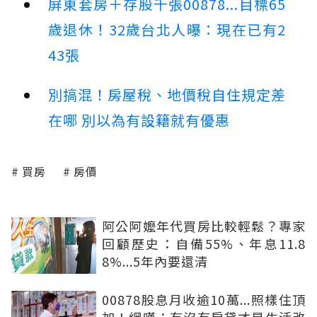
屏東套房＋存股千張00878...目標65
歲退休！32歲台北人曝：現在已有2
43張
別搞混！房屋稅、地價稅自住規定差
在哪 別以為有設籍就有優惠
買房
房價
阿公阿嬤年代買房比較輕鬆？專家
回顧歷史：自備55%、年息11.8
8%...5年內要還清
00878股息月收逾10萬...照樣住頂