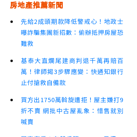
房地產推薦新聞
先給2成頭期款降低警戒心！地政士
曝詐騙集團新招數：偷辦抵押房屋恐
難救
基泰大直爛尾建商判退千萬再賠百
萬！律師揭3步驟應變：快通知銀行
止付搶救自備款
買方出1750萬斡旋遭拒！屋主嫌打9
折不賣 網批中古屋亂象：惜售就別
喊賣