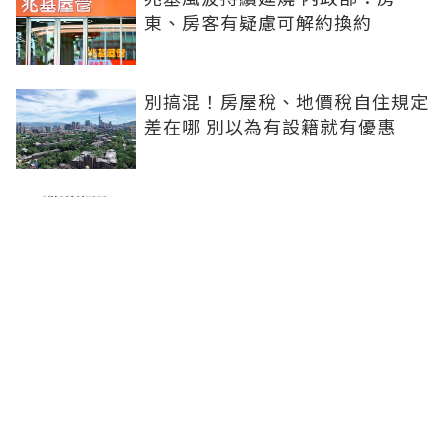
東、房客有疑慮可解約換約
別搞混！房屋稅、地價稅自住規定
差在哪 別以為有設籍就有優惠
綠建築連三年成長 去年1,342件創
歷年新高
前屋主竟是蜘蛛人！紐約男買房意
外成粉絲打卡地標...還跟「綠惡
魔」當鄰居