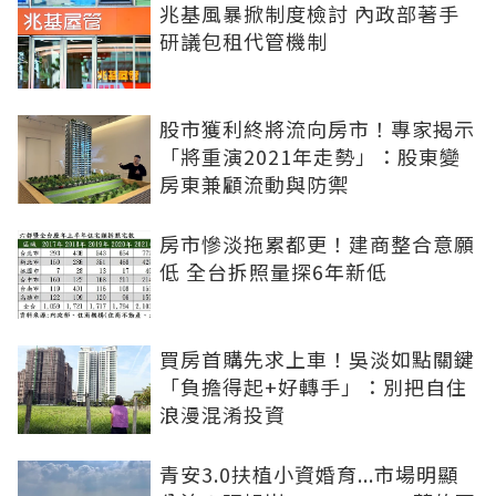
兆基風暴掀制度檢討 內政部著手
研議包租代管機制
股市獲利終將流向房市！專家揭示
「將重演2021年走勢」：股東變
房東兼顧流動與防禦
房市慘淡拖累都更！建商整合意願
低 全台拆照量探6年新低
買房首購先求上車！吳淡如點關鍵
「負擔得起+好轉手」：別把自住
浪漫混淆投資
青安3.0扶植小資婚育...市場明顯