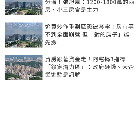
分流！張旭嵐：1200-1800萬的兩
房、小三房會是主力
追買炒作重劃區恐被套牢！房市等
不到全面崩盤 但「對的房子」能
先漲
買房跟著資金走！阿宅揭3指標
「鎖定潛力區」：政府砸錢、大企
業進駐是訊號
買房動輒千萬起跳！年輕人嘆「活
在當下更好」 網酸：領3萬做10萬
的夢
月薪3萬掏百萬積蓄買房！他遇疫
情底薪剩2萬 硬撐到交屋：繳不出
再賣