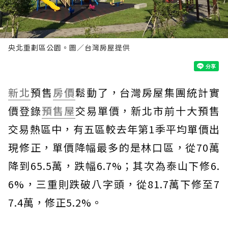
央北重劃區公園。圖／台灣房屋提供
新北
預售
房價
鬆動了，台灣房屋集團統計實
價登錄
預售屋
交易單價，新北市前十大預售
交易熱區中，有五區較去年第1季平均單價出
現修正，單價降幅最多的是林口區，從70萬
降到65.5萬，跌幅6.7%；其次為泰山下修6.
6%，三重則跌破八字頭，從81.7萬下修至7
7.4萬，修正5.2%。