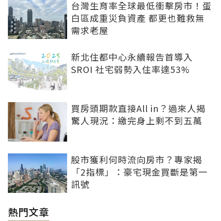
台灣生育率全球最低衝擊房市！蛋
白區成重災負資產 都更也難救無
需求老屋
新北住都中心永續報告首導入
SROI 社宅弱勢入住率達53%
買房頭期款直接All in？過來人揭
驚人現況：繳完身上剩不到五萬
股市獲利何時流向房市？專家揭
「2指標」：豪宅現金買斷是第一
訊號
熱門文章