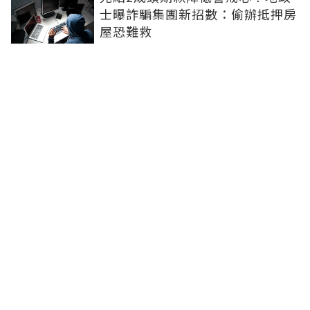
士曝詐騙集團新招數：偷辦抵押房
屋恐難救