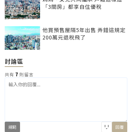
「3間房」都享自住優稅
他買預售屋隔5年出售 弄錯這規定
200萬元退稅飛了
討論區
共有
7
則留言
規範
回覆