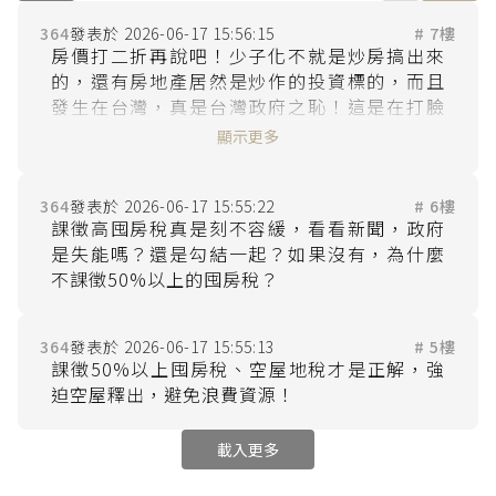
364
2026-06-17 15:56:15
# 7樓
房價打二折再說吧！少子化不就是炒房搞出來
的，還有房地產居然是炒作的投資標的，而且
發生在台灣，真是台灣政府之恥！這是在打臉
賴總統的國策＂居住正義＂嗎？該是時候第二
顯示更多
間房就課徵50%以上的囤房稅、空屋稅，80%
以上的空地稅，這才是實現居住正義的方法與
364
2026-06-17 15:55:22
# 6樓
起點，其他非制度性的小打小鬧根本不是實現
課徵高囤房稅真是刻不容緩，看看新聞，政府
居住正義的方法！現在的高房價搞得年輕人不
是失能嗎？還是勾結一起？如果沒有，為什麼
婚，更別說生養小孩，這樣下去遲早亡國，還
364
2026-06-17 15:55:13
# 5樓
課徵50%以上囤房稅、空屋地稅才是正解，強
載入更多