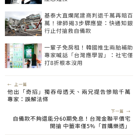
基泰大直爛尾建商判退千萬再賠百
萬！律師揭3步驟應變：快通知銀
行止付搶救自備款
一輩子免房租！韓國推生兩胎補助
專家喊話「台灣應學習」：社宅僅
打8折根本沒用
←
上一篇
他出「奇招」獨吞母透天、兩兄提告慘賠千萬
專家：誤解法條
下一篇
→
自備款不夠還能分60期免息！台灣金聯平價宅
開搶 中籤率僅5%「首購樂透」