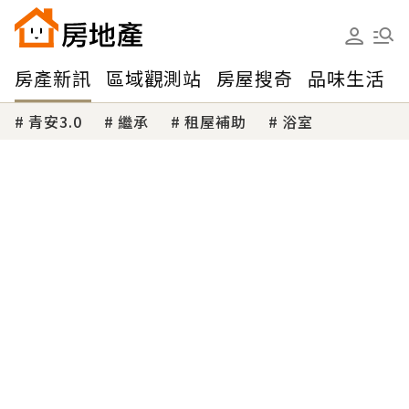
房產新訊
區域觀測站
房屋搜奇
品味生活
青安3.0
繼承
租屋補助
浴室