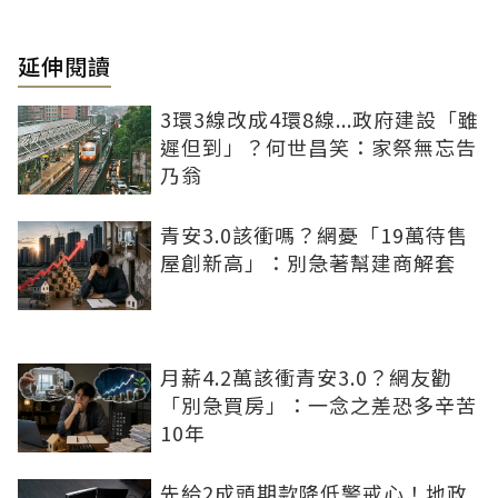
延伸閱讀
3環3線改成4環8線...政府建設「雖
遲但到」？何世昌笑：家祭無忘告
乃翁
青安3.0該衝嗎？網憂「19萬待售
屋創新高」：別急著幫建商解套
月薪4.2萬該衝青安3.0？網友勸
「別急買房」：一念之差恐多辛苦
10年
先給2成頭期款降低警戒心！地政