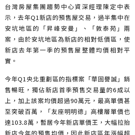
台灣房屋集團趨勢中心資深經理陳定中表
示，去年Q1新店的預售屋交易，過半集中在
安坑地區的「昇峰安曼」、「敦泰苑」兩
案，由於安坑地區為新店的相對低價區，使
新店去年第一季的預售屋整體均價相對平
實。
今年Q1央北重劃區的指標案「華固譽誠」銷
售暢旺，獨佔新店首季預售交易量的6成以
上，加上該案均價超過90萬元，最高單價甚
至突破百萬，「友座明明德」高樓層單價也
達103.8萬，暫居今年新店單價王，大幅拉抬
新店今年的預售均價，因此新店區年漲幅超