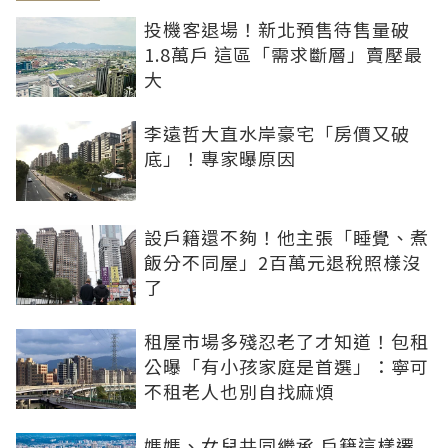
投機客退場！新北預售待售量破
1.8萬戶 這區「需求斷層」賣壓最
大
李遠哲大直水岸豪宅「房價又破
底」！專家曝原因
設戶籍還不夠！他主張「睡覺、煮
飯分不同屋」2百萬元退稅照樣沒
了
租屋市場多殘忍老了才知道！包租
公曝「有小孩家庭是首選」：寧可
不租老人也別自找麻煩
媽媽、女兒共同繼承 戶籍這樣遷