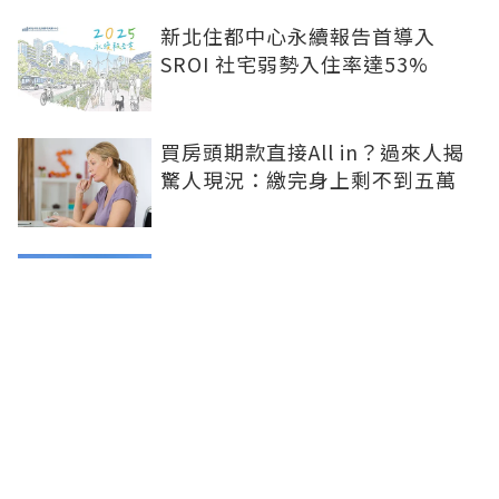
新北住都中心永續報告首導入
SROI 社宅弱勢入住率達53%
買房頭期款直接All in？過來人揭
驚人現況：繳完身上剩不到五萬
股市獲利何時流向房市？專家揭
「2指標」：豪宅現金買斷是第一
訊號
兆基風暴掀制度檢討 內政部著手
研議包租代管機制