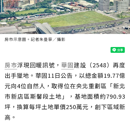
房市示意圖。記者朱曼寧／攝影
房市
浮現回暖訊號，
華固
建設（2548）再度
出手獵地。華固11日公告，以總金額19.77億
元向4位自然人，取得位在央北重劃區「新北
市新店區斯馨段土地」，基地面積約790.93
坪，換算每坪土地單價250萬元，創下區域新
高。