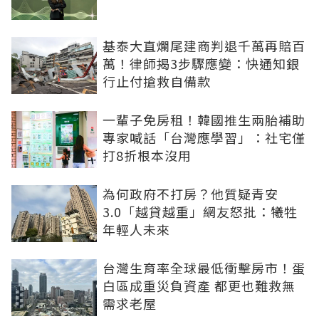
基泰大直爛尾建商判退千萬再賠百
萬！律師揭3步驟應變：快通知銀
行止付搶救自備款
一輩子免房租！韓國推生兩胎補助
專家喊話「台灣應學習」：社宅僅
打8折根本沒用
為何政府不打房？他質疑青安
3.0「越貸越重」網友怒批：犧牲
年輕人未來
台灣生育率全球最低衝擊房市！蛋
白區成重災負資產 都更也難救無
需求老屋