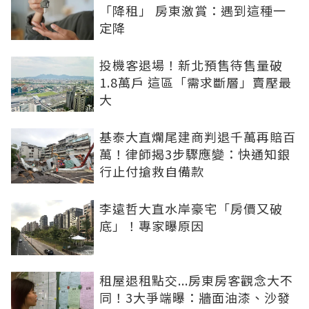
「降租」 房東激賞：遇到這種一
定降
投機客退場！新北預售待售量破
1.8萬戶 這區「需求斷層」賣壓最
大
基泰大直爛尾建商判退千萬再賠百
萬！律師揭3步驟應變：快通知銀
行止付搶救自備款
李遠哲大直水岸豪宅「房價又破
底」！專家曝原因
租屋退租點交...房東房客觀念大不
同！3大爭端曝：牆面油漆、沙發