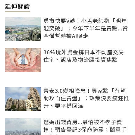
延伸閱讀
房市快要V轉！小孟老師指「明年
迎突破」：今年下半年是買點...資
金僅暫時被AI吸走
36%境外資金撐日本不動產交易
住宅、飯店及物流躍投資焦點
青安3.0變相降息！專家點「有望
助攻自住買盤」：政策沒要瘋狂推
升、要平穩回溫
爸媽出錢買房...最怕被不孝子賣
掉！預告登記3保命防範：簡單手