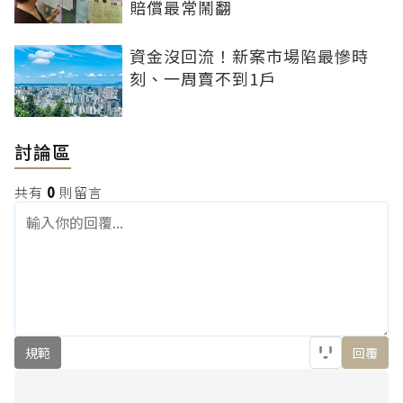
賠償最常鬧翻
資金沒回流！新案市場陷最慘時
刻、一周賣不到1戶
討論區
共有
0
則留言
規範
回覆