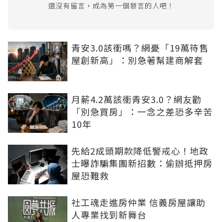
還沒有留言，成為第一個發言的人吧！
青安3.0該衝嗎？網憂「19萬待售
屋創新高」：別急著幫建商解套
月薪4.2萬該衝青安3.0？網友勸
「別急買房」：一念之差恐多辛苦
10年
先給2成頭期款降低警戒心！地政
士曝詐騙集團新招數：偷辦抵押房
屋恐難救
社工魂走進房仲業 信義房屋讓助
人專業找到新舞台