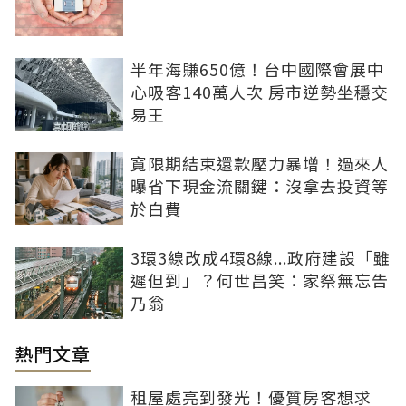
半年海賺650億！台中國際會展中
心吸客140萬人次 房市逆勢坐穩交
易王
寬限期結束還款壓力暴增！過來人
曝省下現金流關鍵：沒拿去投資等
於白費
3環3線改成4環8線...政府建設「雖
遲但到」？何世昌笑：家祭無忘告
乃翁
熱門文章
租屋處亮到發光！優質房客想求