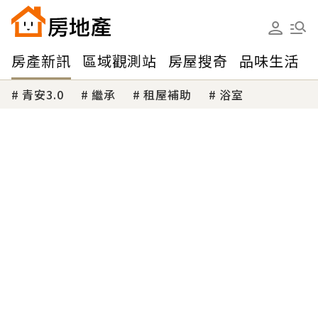
房產新訊
區域觀測站
房屋搜奇
品味生活
青安3.0
繼承
租屋補助
浴室