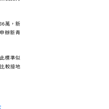
86萬，新
法申辦新青
，此標準似
比較接地
富