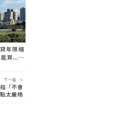
還貸年限縮
買...條
貸
下一篇
→
家指「不會
點太嚴格