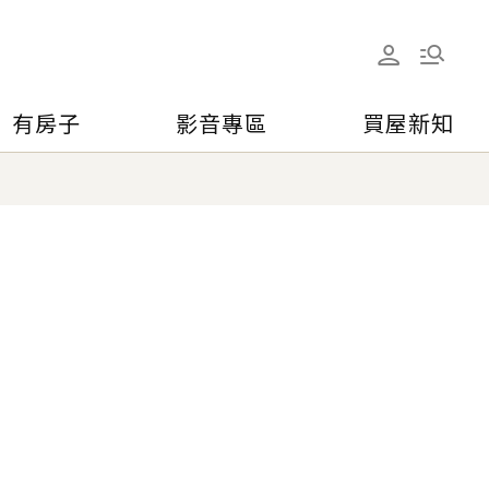
有房子
影音專區
買屋新知