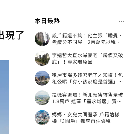
本日最熱
出現了
設戶籍還不夠！他主張「睡覺、
煮飯分不同屋」2百萬元退稅照
樣沒了
李遠哲大直水岸豪宅「房價又破
底」！專家曝原因
租屋市場多殘忍老了才知道！包
租公曝「有小孩家庭是首選」：
寧可不租老人也別自找麻煩
投機客退場！新北預售待售量破
1.8萬戶 這區「需求斷層」賣壓
最大
媽媽、女兒共同繼承 戶籍這樣
遷「3間房」都享自住優稅