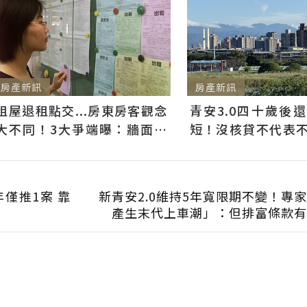
房產新訊
房產新訊
租屋退租點交...房東房客觀念
青安3.0四十歲後
大不同！3大爭端曝：牆面油
短！沒核貸不代表不能
漆、沙發賠償最常鬧翻
件好仍可爭取一般房
僅推1案 靠
新青安2.0維持5年寬限期不變！專
產生末代上車潮」：但排富條款有