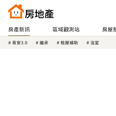
房產新訊
區域觀測站
房屋
青安3.0
繼承
租屋補助
浴室