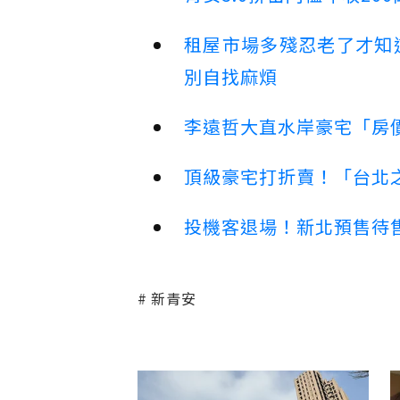
租屋市場多殘忍老了才知
別自找麻煩
李遠哲大直水岸豪宅「房
頂級豪宅打折賣！「台北之
投機客退場！新北預售待售
新青安