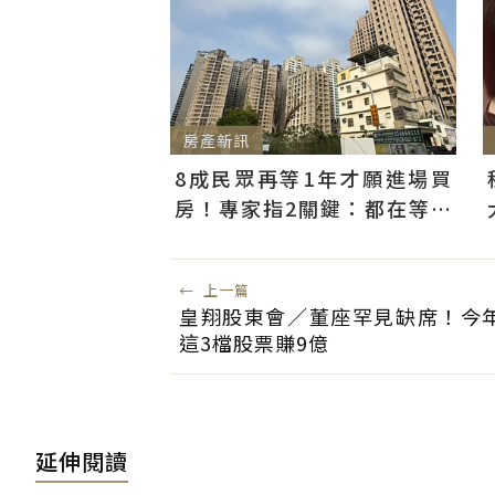
房產新訊
8成民眾再等1年才願進場買
房！專家指2關鍵：都在等大
選端牛肉、加上沉迷股市
←
上一篇
皇翔股東會／董座罕見缺席！今年
這3檔股票賺9億
延伸閱讀