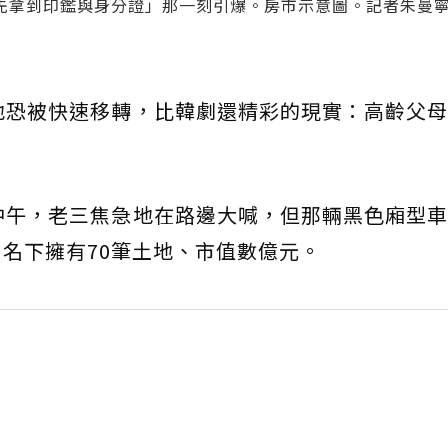
先拿到印鑑與身分證」那一刻引爆。房市示意圖。記者朱曼
土地恐被快速移轉，比韓劇還精彩的現實：高齡父
日中午，老三焦急地在路邊大喊，但那輛黑色廂型
，名下擁有70筆土地、市值數億元。