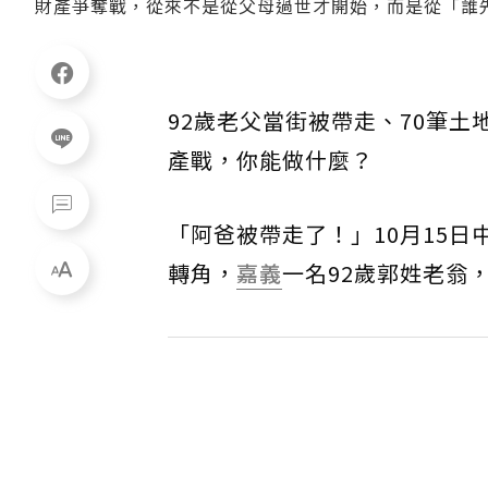
財產爭奪戰，從來不是從父母過世才開始，而是從「誰
92歲老父當街被帶走、70筆
產戰，你能做什麼？
「阿爸被帶走了！」10月15
轉角，
嘉義
一名92歲郭姓老翁