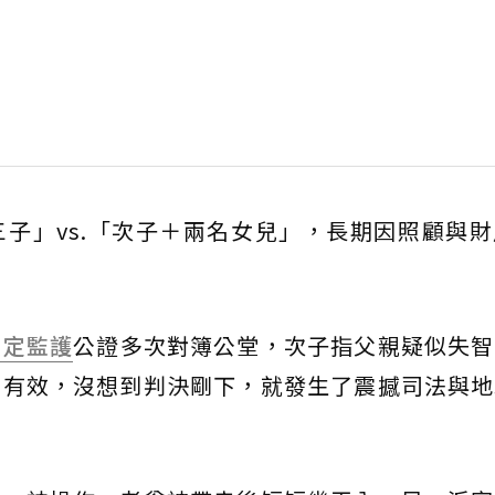
子」vs.「次子＋兩名女兒」，長期因照顧與
意定監護
公證多次對簿公堂，次子指父親疑似失智
約有效，沒想到判決剛下，就發生了震撼司法與地