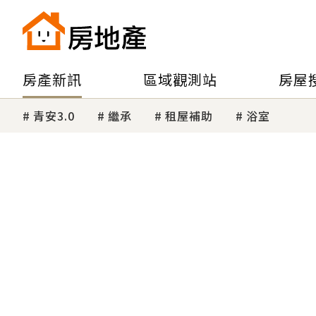
房產新訊
區域觀測站
房屋
青安3.0
繼承
租屋補助
浴室