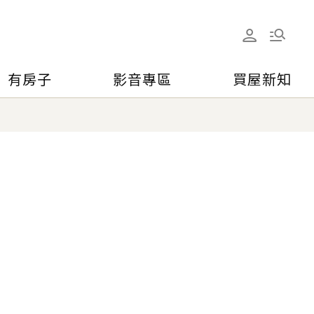
有房子
影音專區
買屋新知