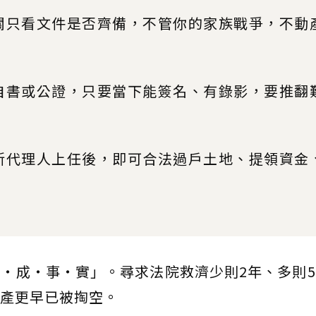
政機關只看文件是否齊備，不管你的家族戰爭，不動
無論自書或公證，只要當下能簽名、有錄影，要推翻
： 新代理人上任後，即可合法過戶土地、提領資金
・成・事・實」。尋求法院救濟少則2年、多則
產更早已被掏空。