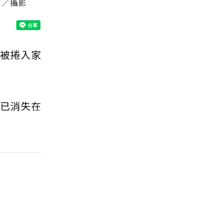
寧／攝影
母被捲入家
車已消失在