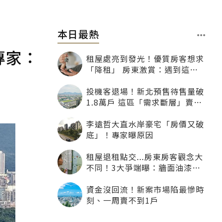
本日最熱
專家：
租屋處亮到發光！優質房客想求
「降租」 房東激賞：遇到這種
一定降
投機客退場！新北預售待售量破
1.8萬戶 這區「需求斷層」賣壓
最大
李遠哲大直水岸豪宅「房價又破
底」！專家曝原因
租屋退租點交...房東房客觀念大
不同！3大爭端曝：牆面油漆、
沙發賠償最常鬧翻
資金沒回流！新案市場陷最慘時
刻、一周賣不到1戶