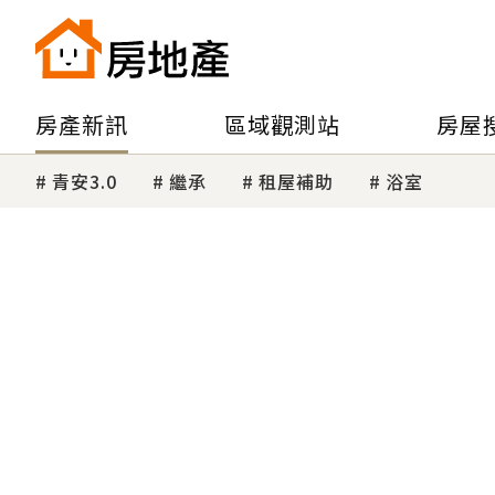
房產新訊
區域觀測站
房屋
青安3.0
繼承
租屋補助
浴室