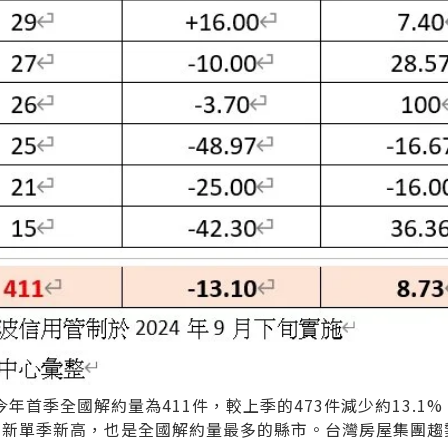
首季全國解約量為411件，較上季的473件減少約13.1
僅刷新單季新高，也是全國解約量最多的縣市。台灣房屋集團趨