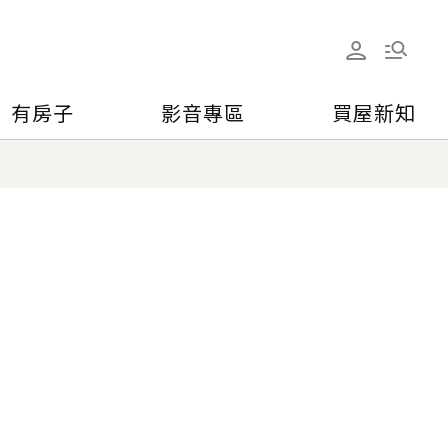
有房子
影音專區
買屋新知