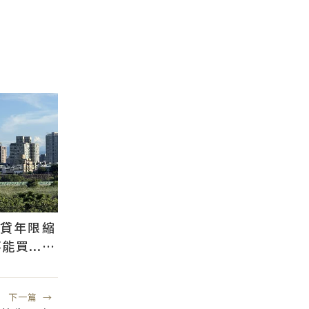
還貸年限縮
買...條
貸
下一篇
→