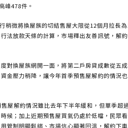
高峰478件。
央行稍微將換屋族的切結售屋大限從12個月拉長為
銀行法放款天條的計算，市場釋出友善訊號，解約
再度對換屋族網開一面，將第二戶房貸成數從五成
家資金壓力稍降，讓今年首季預售屋解約的情況也
售屋解約情況雖比去年下半年緩和，但單季超過
的時候；加上近期預售屋買氣仍處於低檔，民眾看
信用管制明顯鬆綁、市場信心顯著回溫，解約下車