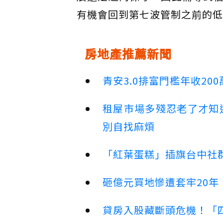
有機會回到第七波管制之前的低
房地產推薦新聞
青安3.0排富門檻年收2
租屋市場多殘忍老了才知
別自找麻煩
「紅葉蛋糕」插旗台中社群
砸億元買地慘遭套牢20年
貸房入股藏斷頭危機！「四