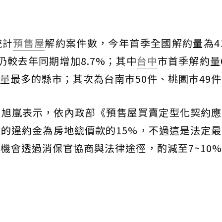
統計
預售屋
解約案件數，今年首季全國解約量為4
但仍較去年同期增加8.7%；其中
台中
市首季解約量
量最多的縣市；其次為台南市50件、桃園市49件
張旭嵐表示，依內政部《預售屋買賣定型化契約應
的違約金為房地總價款的15%，不過這是法定
機會透過消保官協商與法律途徑，酌減至7~10