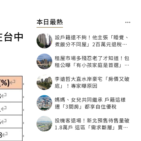
本日最熱
在台中
設戶籍還不夠！他主張「睡覺、
煮飯分不同屋」2百萬元退稅照
樣沒了
租屋市場多殘忍老了才知道！包
租公曝「有小孩家庭是首選」：
寧可不租老人也別自找麻煩
李遠哲大直水岸豪宅「房價又破
底」！專家曝原因
媽媽、女兒共同繼承 戶籍這樣
遷「3間房」都享自住優稅
投機客退場！新北預售待售量破
1.8萬戶 這區「需求斷層」賣壓
最大