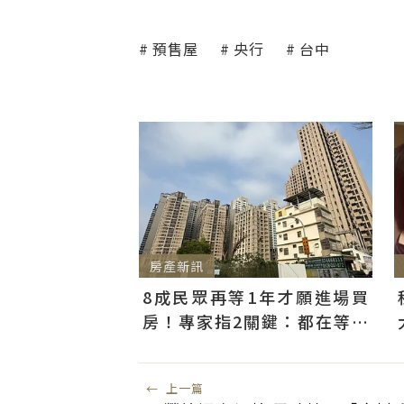
預售屋
央行
台中
房產新訊
8成民眾再等1年才願進場買
房！專家指2關鍵：都在等大
選端牛肉、加上沉迷股市
←
上一篇