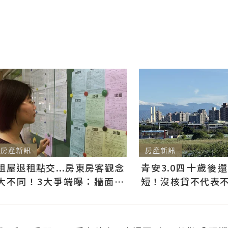
房產新訊
房產新訊
租屋退租點交...房東房客觀念
青安3.0四十歲後
大不同！3大爭端曝：牆面油
短！沒核貸不代表不能
漆、沙發賠償最常鬧翻
件好仍可爭取一般房