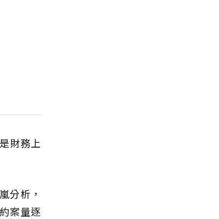
是財務上
旭嵐分析，
約案量逐