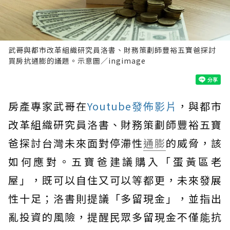
武哥與都市改革組織研究員洛書、財務策劃師豐裕五寶爸探討
買房抗通膨的議題。示意圖／ingimage
房產專家武哥在
Youtube發佈影片
，與都市
改革組織研究員洛書、財務策劃師豐裕五寶
爸探討台灣未來面對停滯性
通膨
的威脅，該
如何應對。五寶爸建議購入「蛋黃區老
屋」，既可以自住又可以等都更，未來發展
性十足；洛書則提議「多留現金」，並指出
亂投資的風險，提醒民眾多留現金不僅能抗