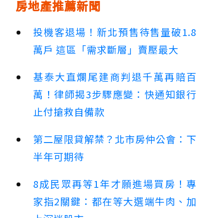
房地產推薦新聞
投機客退場！新北預售待售量破1.8
萬戶 這區「需求斷層」賣壓最大
基泰大直爛尾建商判退千萬再賠百
萬！律師揭3步驟應變：快通知銀行
止付搶救自備款
第二屋限貸解禁？北市房仲公會：下
半年可期待
8成民眾再等1年才願進場買房！專
家指2關鍵：都在等大選端牛肉、加