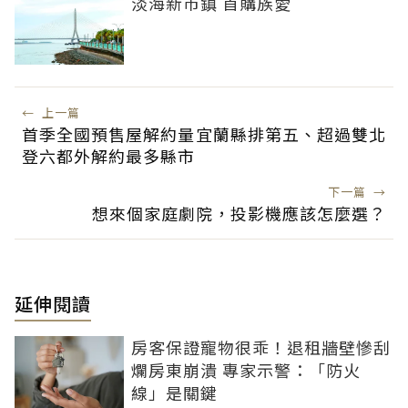
淡海新市鎮 首購族愛
←
上一篇
首季全國預售屋解約量宜蘭縣排第五、超過雙北
登六都外解約最多縣市
下一篇
→
想來個家庭劇院，投影機應該怎麼選？
延伸閱讀
房客保證寵物很乖！退租牆壁慘刮
爛房東崩潰 專家示警：「防火
線」是關鍵