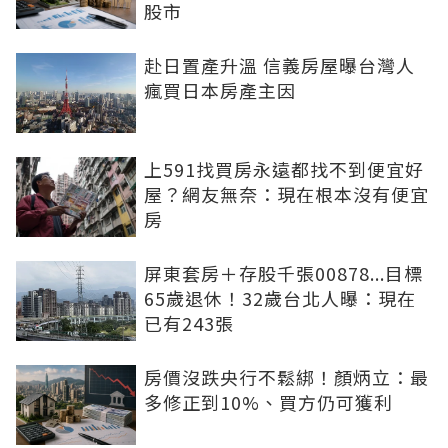
股市
赴日置產升溫 信義房屋曝台灣人
瘋買日本房產主因
上591找買房永遠都找不到便宜好
屋？網友無奈：現在根本沒有便宜
房
屏東套房＋存股千張00878...目標
65歲退休！32歲台北人曝：現在
已有243張
房價沒跌央行不鬆綁！顏炳立：最
多修正到10%、買方仍可獲利