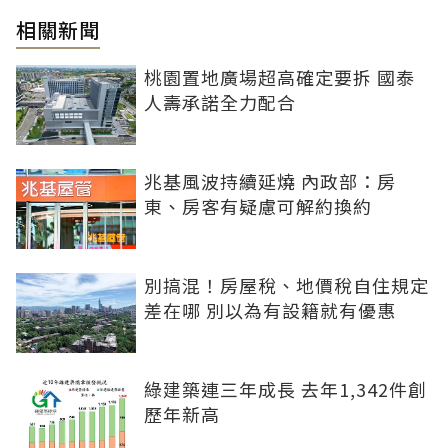
相關新聞
桃園置地廣場超高確定要拆 國泰
人壽承諾全力配合
兆基風波持續延燒 內政部：房
東、房客有疑慮可解約換約
別搞混！房屋稅、地價稅自住規定
差在哪 別以為有設籍就有優惠
綠建築連三年成長 去年1,342件創
歷年新高