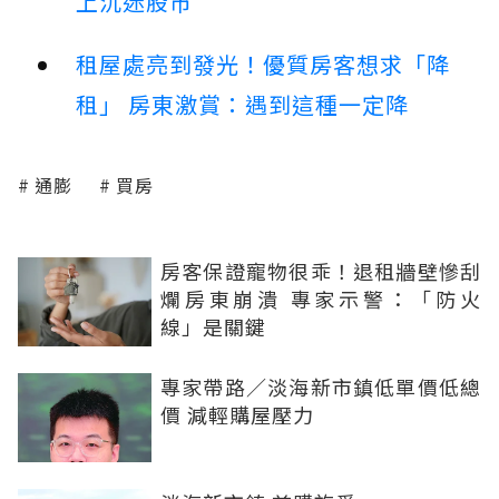
上沉迷股市
租屋處亮到發光！優質房客想求「降
租」 房東激賞：遇到這種一定降
通膨
買房
房客保證寵物很乖！退租牆壁慘刮
爛房東崩潰 專家示警：「防火
線」是關鍵
專家帶路／淡海新市鎮低單價低總
價 減輕購屋壓力