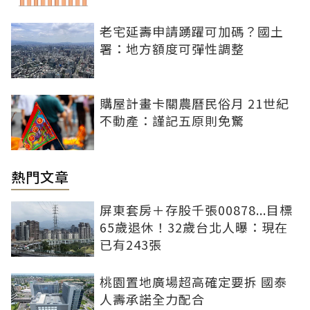
老宅延壽申請踴躍可加碼？國土
署：地方額度可彈性調整
購屋計畫卡關農曆民俗月 21世紀
不動產：謹記五原則免驚
熱門文章
屏東套房＋存股千張00878...目標
65歲退休！32歲台北人曝：現在
已有243張
桃園置地廣場超高確定要拆 國泰
人壽承諾全力配合