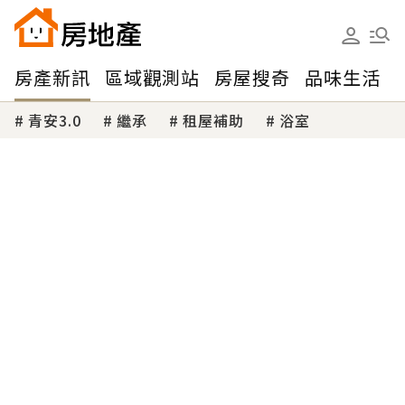
房產新訊
區域觀測站
房屋搜奇
品味生活
青安3.0
繼承
租屋補助
浴室