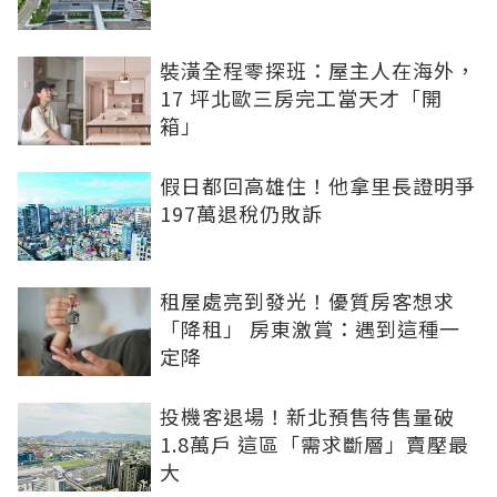
裝潢全程零探班：屋主人在海外，
17 坪北歐三房完工當天才「開
箱」
假日都回高雄住！他拿里長證明爭
197萬退稅仍敗訴
租屋處亮到發光！優質房客想求
「降租」 房東激賞：遇到這種一
定降
投機客退場！新北預售待售量破
1.8萬戶 這區「需求斷層」賣壓最
大