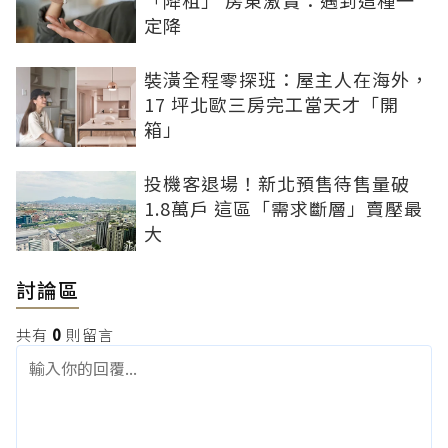
「降租」 房東激賞：遇到這種一
定降
裝潢全程零探班：屋主人在海外，
17 坪北歐三房完工當天才「開
箱」
投機客退場！新北預售待售量破
1.8萬戶 這區「需求斷層」賣壓最
大
討論區
共有
0
則留言