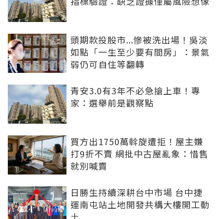
指標驗證：缺乏證據僅屬風險想像
頭期款投股市...慘被洗出場！吳淡
如點「一生至少要有間房」：景氣
弱仍可自住等翻轉
青安3.0有3年不必急搶上車！專
家：選舉前是觀察點
買方出1750萬斡旋遭拒！屋主嫌
打9折不賣 網批中古屋亂象：惜售
就別喊賣
日勝生持續深耕台中市場 台中捷
運南屯站土地開發共構大樓開工動
土