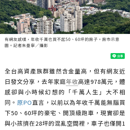
有網友感嘆，年收千萬也買不起50、60坪的房子。房市示意
圖。記者朱曼寧／攝影
全台高資產族群雖然含金量高，但有網友近
日發文分享，去年家庭
年收
高達978萬元，體
感卻與小時候幻想的「千萬人生」大不相
同。
原PO
直言，以前以為年收千萬能無腦買
下50、60坪的豪宅、開頂級跑車，現實卻是
與小孩擠在28坪的混亂空間裡，車子也僅開1