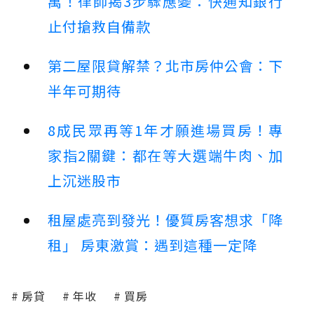
萬！律師揭3步驟應變：快通知銀行
止付搶救自備款
第二屋限貸解禁？北市房仲公會：下
半年可期待
8成民眾再等1年才願進場買房！專
家指2關鍵：都在等大選端牛肉、加
上沉迷股市
租屋處亮到發光！優質房客想求「降
租」 房東激賞：遇到這種一定降
房貸
年收
買房