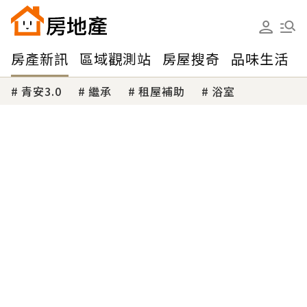
房產新訊
區域觀測站
房屋搜奇
品味生活
青安3.0
繼承
租屋補助
浴室