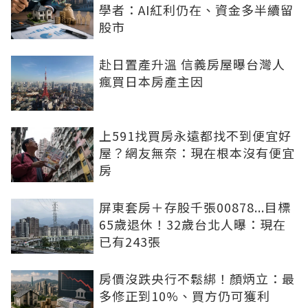
學者：AI紅利仍在、資金多半續留
股市
赴日置產升溫 信義房屋曝台灣人
瘋買日本房產主因
上591找買房永遠都找不到便宜好
屋？網友無奈：現在根本沒有便宜
房
屏東套房＋存股千張00878...目標
65歲退休！32歲台北人曝：現在
已有243張
房價沒跌央行不鬆綁！顏炳立：最
多修正到10%、買方仍可獲利