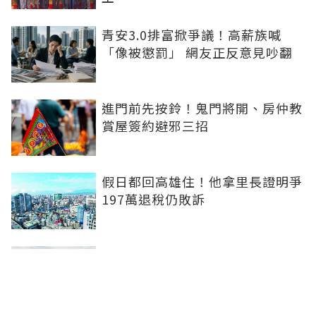
青安3.0排富掀爭議！高薪族喊
「像被懲罰」 網友正反意見吵翻
進門前先按鈴！鬼門將開、房仲教
賞屋簽約避邪三招
假日都回高雄住！他拿里長證明爭
197萬退稅仍敗訴
房市快要V轉！小孟老師指「明年
迎突破」：今年下半年是買點...資
金僅暫時被AI吸走