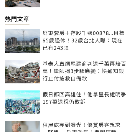
熱門文章
屏東套房＋存股千張00878...目標
65歲退休！32歲台北人曝：現在
已有243張
基泰大直爛尾建商判退千萬再賠百
萬！律師揭3步驟應變：快通知銀
行止付搶救自備款
假日都回高雄住！他拿里長證明爭
197萬退稅仍敗訴
租屋處亮到發光！優質房客想求