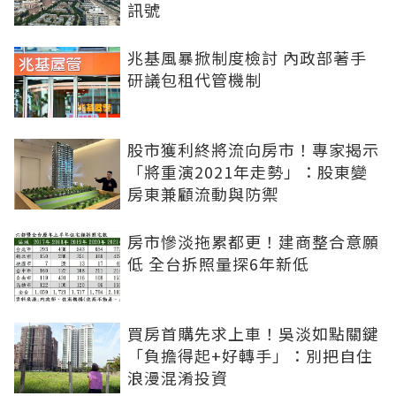
訊號
兆基風暴掀制度檢討 內政部著手
研議包租代管機制
股市獲利終將流向房市！專家揭示
「將重演2021年走勢」：股東變
房東兼顧流動與防禦
房市慘淡拖累都更！建商整合意願
低 全台拆照量探6年新低
買房首購先求上車！吳淡如點關鍵
「負擔得起+好轉手」：別把自住
浪漫混淆投資