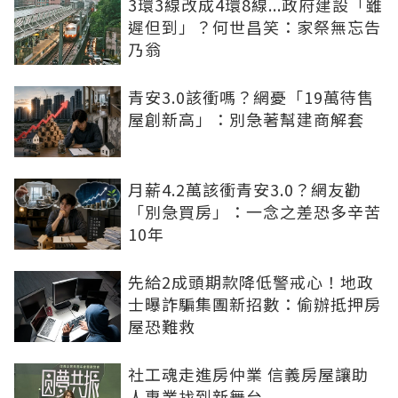
3環3線改成4環8線...政府建設「雖
遲但到」？何世昌笑：家祭無忘告
乃翁
青安3.0該衝嗎？網憂「19萬待售
屋創新高」：別急著幫建商解套
月薪4.2萬該衝青安3.0？網友勸
「別急買房」：一念之差恐多辛苦
10年
先給2成頭期款降低警戒心！地政
士曝詐騙集團新招數：偷辦抵押房
屋恐難救
社工魂走進房仲業 信義房屋讓助
人專業找到新舞台