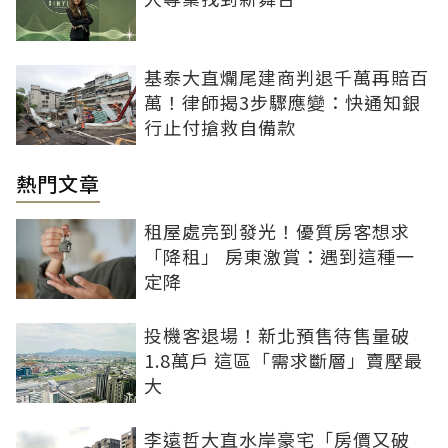
基泰大直爛尾建商判退千萬再賠百
萬！律師揭3步驟應變：快通知銀
行止付搶救自備款
熱門文章
租屋處亮到發光！優質房客想求
「降租」 房東激賞：遇到這種一
定降
投機客退場！新北預售待售量破
1.8萬戶 這區「需求斷層」賣壓最
大
李遠哲大直水岸豪宅「房價又破