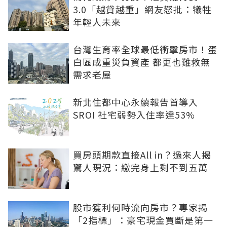
3.0「越貸越重」網友怒批：犧牲
年輕人未來
台灣生育率全球最低衝擊房市！蛋
白區成重災負資產 都更也難救無
需求老屋
新北住都中心永續報告首導入
SROI 社宅弱勢入住率達53%
買房頭期款直接All in？過來人揭
驚人現況：繳完身上剩不到五萬
股市獲利何時流向房市？專家揭
「2指標」：豪宅現金買斷是第一