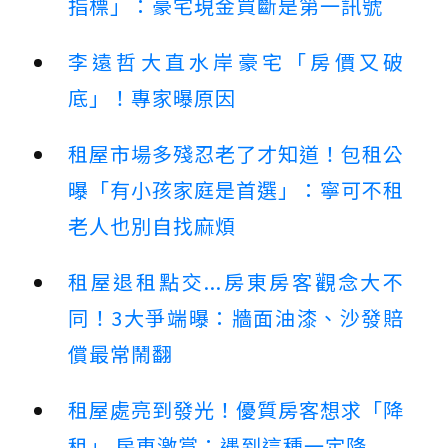
指標」：豪宅現金買斷是第一訊號
李遠哲大直水岸豪宅「房價又破
底」！專家曝原因
租屋市場多殘忍老了才知道！包租公
曝「有小孩家庭是首選」：寧可不租
老人也別自找麻煩
租屋退租點交...房東房客觀念大不
同！3大爭端曝：牆面油漆、沙發賠
償最常鬧翻
租屋處亮到發光！優質房客想求「降
租」 房東激賞：遇到這種一定降