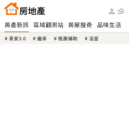
房產新訊
區域觀測站
房屋搜奇
品味生活
青安3.0
繼承
租屋補助
浴室