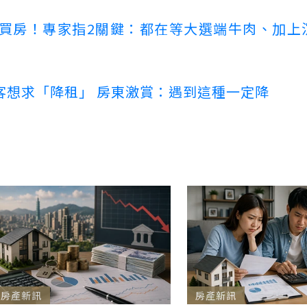
場買房！專家指2關鍵：都在等大選端牛肉、加上
客想求「降租」 房東激賞：遇到這種一定降
房產新訊
房產新訊