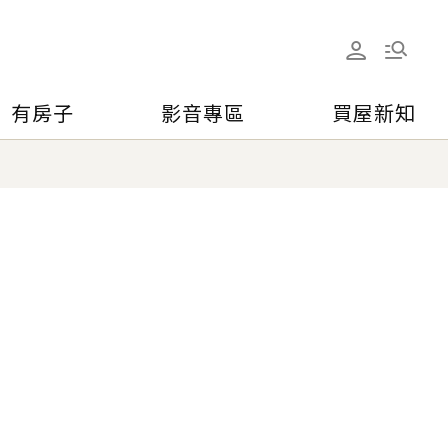
有房子
影音專區
買屋新知