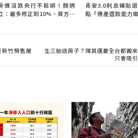
房價沒跌央行不鬆綁！顏炳
青安3.0利息補貼
立：最多修正到10%、買方仍
點「傳產還款能力
可獲利
科技業支撐整體違約
暨新竹預售屋
生三胎送房子？陳其邁憂全台都搬來
只會吸引