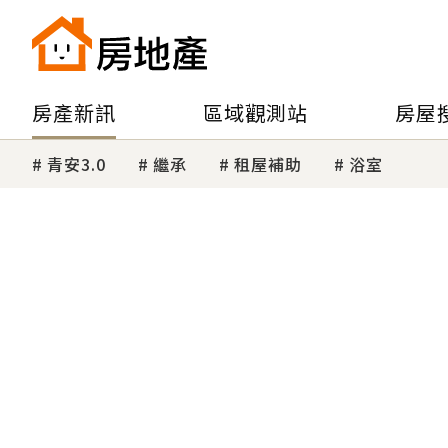
房產新訊
區域觀測站
房屋
青安3.0
繼承
租屋補助
浴室