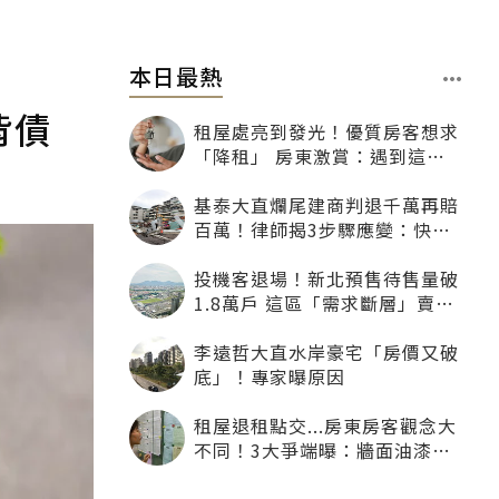
本日最熱
背債
租屋處亮到發光！優質房客想求
「降租」 房東激賞：遇到這種
一定降
基泰大直爛尾建商判退千萬再賠
百萬！律師揭3步驟應變：快通
知銀行止付搶救自備款
投機客退場！新北預售待售量破
1.8萬戶 這區「需求斷層」賣壓
最大
李遠哲大直水岸豪宅「房價又破
底」！專家曝原因
租屋退租點交...房東房客觀念大
不同！3大爭端曝：牆面油漆、
沙發賠償最常鬧翻