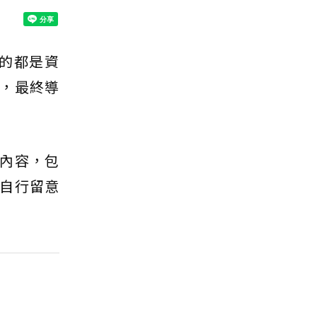
的都是資
，最終導
內容，包
自行留意