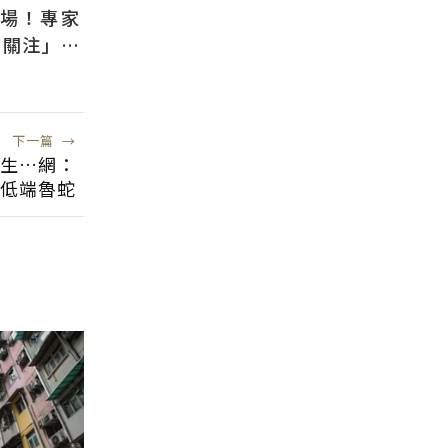
退場！專家
需關注」：
風險低
下一篇
→
生…網：
低端魯蛇