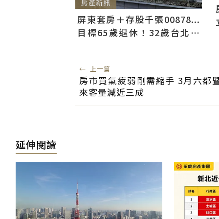
房產新訊
屏東套房＋存股千張00878...
目標65歲退休！32歲台北人
曝：現在已有243張
←
上一篇
房市買氣疲弱剛需縮手 3月六都
來客量減近三成
延伸閱讀